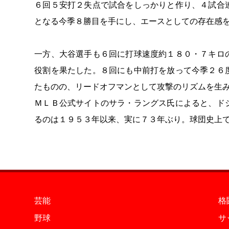
６回５安打２失点で試合をしっかりと作り、４試合
となる今季８勝目を手にし、エースとしての存在感
一方、大谷選手も６回に打球速度約１８０・７キロ
役割を果たした。８回にも中前打を放って今季２６
たものの、リードオフマンとして攻撃のリズムを生
ＭＬＢ公式サイトのサラ・ラングス氏によると、ド
るのは１９５３年以来、実に７３年ぶり。球団史上
芸能
格
野球
サ