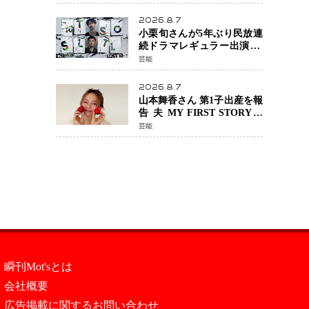
年へ向け1年間で全作品を順
次公開
2026.8.7
小栗旬さんが5年ぶり民放連
続ドラマレギュラー出演 横
浜流星さんと初共演
芸能
『LOST10』で異色バディ結
成
2026.8.7
山本舞香さん 第1子出産を報
告 夫 MY FIRST STORYの
Hiroさんとの新たな家族生
芸能
活「母子ともに健康」
瞬刊Mot'sとは
会社概要
広告掲載に関するお問い合わせ