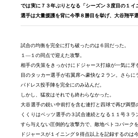
では実に７３年ぶりとなる「シーズン３度目の１イ
選手は大量援護を背に今季８勝目を挙げ、大谷翔平
試合の均衡を完全に打ち破ったのは６回だった。
１―１の同点で迎えた攻撃。
相手の失策をきっかけにドジャース打線が一気に牙
目のタッカー選手が右翼席へ豪快な２ラン。さらに
パドレス投手陣を完全にのみ込んだ。
しかし、猛攻はそれでも終わらなかった。
大谷選手の鋭い中前打を含む連打と四球で再び満塁
くくりはベッツ選手の３試合連続となる１１号３ラ
すら与えない圧倒的な攻撃力で、敵地ペトコパーク
ドジャースが１イニング９得点以上を記録するのは