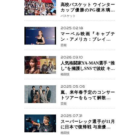
高校バスケット ウインター
カップ優勝のPG榎木璃旺
（えのき・りお）がプロの
バスケット
現場へ―。
2025.02.18
マーベル映画『キャプテ
ン・アメリカ：ブレイブ・
ニュー・ワールド』 新ブラ
芸能
ック・ウィドウ役のシラ・
ハースとは！？
2026.03.10
人気格闘家YA-MAN選手 “推
し”を擁護しSNSで波紋 キャ
バクラ番組騒動に参戦…結
格闘技
果的にPR効果も？
2025.05.06
嵐、来年春予定のコンサー
トツアーをもって解散 フ
ァンクラブも2026年5月末で
芸能
活動終了
2025.07.31
スーパーレック選手が11月
に日本で復帰戦 与座優貴選
手との激突に「すべての技
格闘技