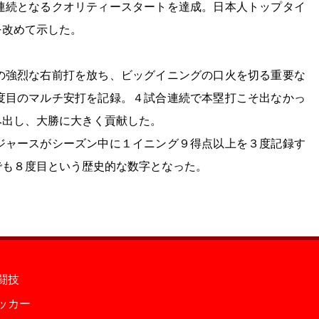
連続となるクオリティースタートを達成。日本人トップタイ
を改めて示した。
の強烈な右前打を放ち、ビッグイニングの口火を切る重要な
度目のマルチ安打を記録。４試合連続で本塁打こそ出なかっ
み出し、大勝に大きく貢献した。
ジャースがシーズン中に１イニング９得点以上を３度記録す
でも８度目という歴史的な数字となった。
闘技
ッカー