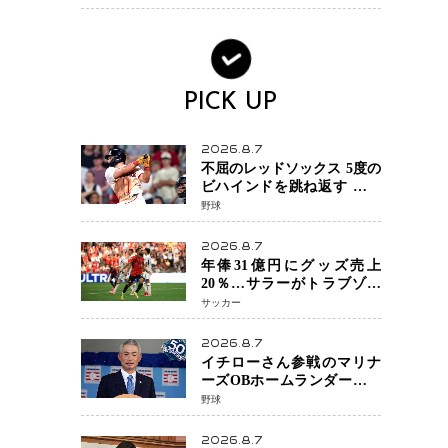
術を見せたい」
PICK UP
2026.8.7
不屈のレッドソックス 5度の
ビハインドを跳ね返す 延長
13回サヨナラ勝ち 吉田正尚
野球
選手も2安打1打点で貢献 4得
点以上は驚異の28連勝
2026.8.7
年俸31億円にグッズ売上
20％…サラーがトラブゾン
スポル加入 世界サッカーは
サッカー
「五大リーグ一強」から新
時代へ
2026.8.7
イチローさん参戦のマリナ
ーズOBホームランダービー
が無料生配信 北米ならで
野球
はの“魅せる興行”に世界が
注目
2026.8.7