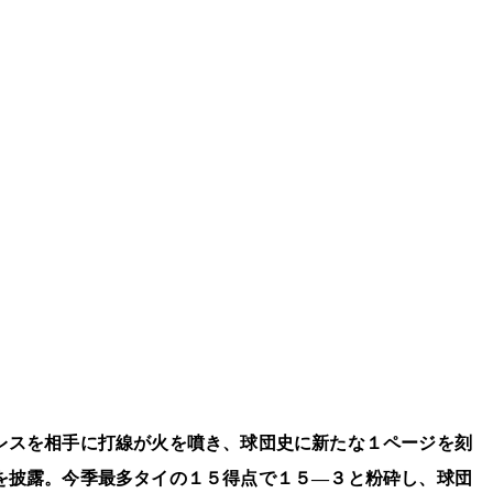
レスを相手に打線が火を噴き、球団史に新たな１ページを刻
を披露。今季最多タイの１５得点で１５―３と粉砕し、球団