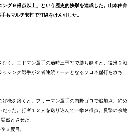
ニング９得点以上」という歴史的快挙を達成した。山本由伸
選手もマルチ安打で打線をけん引した。
をむく。エドマン選手の適時三塁打で勝ち越すと、復帰２戦
ラッシング選手が２者連続アーチとなるソロ本塁打を放ち、
の好機を築くと、フリーマン選手の内野ゴロで追加点。締め
ンだった。打者１２人を送り込んで一挙９得点。反撃の余地
を騒然とさせた。
今季３度目。