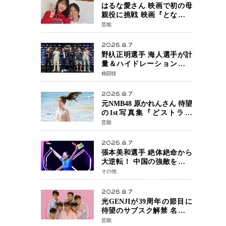
はるな愛さん 映画で初の母
親役に挑戦 映画『となりの
とらんす少女ちゃん』11月7
芸能
日公開 未来の自分との対話
を描く注目作
2026.8.7
野杁正明選手 海人選手が計
量＆ハイドレーションテス
トをクリア「ONE
格闘技
SAMURAI 2」決戦へ万全の
準備整う
2026.8.7
元NMB48 原かれんさん 待望
の1st写真集『どストライ
ク』発売決定 バリで魅せる
芸能
25歳の新境地
2026.8.7
張本美和選手 絶体絶命から
大逆転！ 中国の強敵を撃破
しWTT横浜でベスト8進出
その他
2026.8.7
光GENJIが39周年の節目に
待望のサブスク解禁 名曲の
数々がデジタル配信へ 40周
芸能