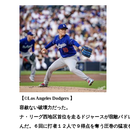
【©️Los Angeles Dodgers 】
容赦ない破壊力だった。
ナ・リーグ西地区首位を走るドジャースが宿敵パド
んだ。６回に打者１２人で９得点を奪う圧巻の猛攻