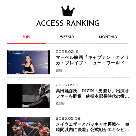
ACCESS RANKING
24H
WEEKLY
MONTHLY
2025.02.18
マーベル映画『キャプテン・アメリ
カ：ブレイブ・ニュー・ワールド』
新ブラック・ウィドウ役のシラ・ハー
芸能
スとは！？
2025.04.19
高田延彦氏、RIZIN「男祭り」出演オ
ファーを辞退 統括本部長時代の役目
「すでに終えています」と明言
格闘技
2026.05.08
メイウェザーとパッキャオ再戦へ「48
時間以内に決着」公式戦かエキシビシ
ョンか混迷続く