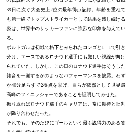
の伝説的ストライカーのロジェ・ミラ氏が記録した42歳
39日に次ぐ大会史上2位の最年得点記録。年齢を重ねて
も第一線でトップストライカーとして結果を残し続ける
姿は、世界中のサッカーファンに強烈な印象を与えてい
る。
ポルトガルは初戦で格下とみられたコンゴと1―1で引き
分け、エースであるロナウド選手にも厳しい視線が向け
られていた。しかし、この日のロナウド選手はそうした
雑音を一蹴するかのようなパフォーマンスを披露。わず
か40分足らずで2得点を挙げ、自らが依然として世界最
高峰のフィニッシャーであることを証明してみせた。
振り返ればロナウド選手のキャリアは、常に期待と批判
が隣り合わせだった。
それでも、そのたびにゴールという最も説得力のある答