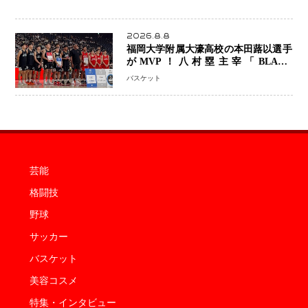
2026.8.8
福岡大学附属大濠高校の本田蕗以選手
がMVP！八村塁主宰「BLACK
SAMURAI SUMMIT 2026」で存在
バスケット
感 NBAへの夢へ大きな一歩「自信に
なった」
芸能
格闘技
野球
サッカー
バスケット
美容コスメ
特集・インタビュー