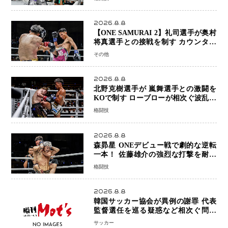
2026.8.8
【ONE SAMURAI 2】礼司選手が奥村
将真選手との接戦を制す カウンター
と正確な打撃で判定勝利
その他
2026.8.8
北野克樹選手が 嵐舞選手との激闘を
KOで制す ローブローが相次ぐ波乱の
展開…涙の勝利「生まれてくる娘のた
格闘技
めに750万円を使いたい」
2026.8.8
森昴星 ONEデビュー戦で劇的な逆転
一本！ 佐藤雄介の強烈な打撃を耐え
抜き、リアネイキッドチョークで勝利
格闘技
2026.8.8
韓国サッカー協会が異例の謝罪 代表
監督選任を巡る疑惑など相次ぐ問題
「組織の刷新」誓う
サッカー