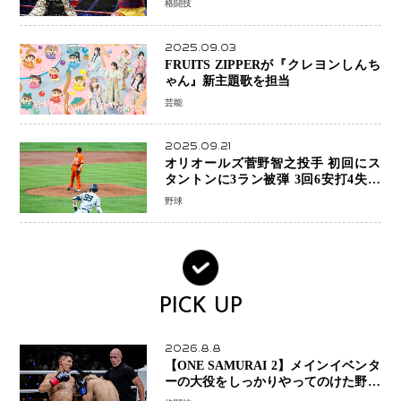
格闘技
2025.09.03
FRUITS ZIPPERが『クレヨンしんち
ゃん』新主題歌を担当
芸能
2025.09.21
オリオールズ菅野智之投手 初回にス
タントンに3ラン被弾 3回6安打4失点
で降板
野球
PICK UP
2026.8.8
【ONE SAMURAI 2】メインイベンタ
ーの大役をしっかりやってのけた野杁
正明が衝撃のリベンジ！ リウ・メン