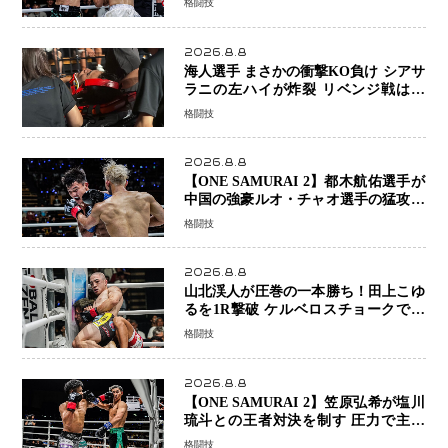
格闘技
ヤンを1R・2分59秒KO、左カウンタ
ーで完全決着
2026.8.8
海人選手 まさかの衝撃KO負け シアサ
ラニの左ハイが炸裂 リベンジ戦は一
瞬で決着
格闘技
2026.8.8
【ONE SAMURAI 2】都木航佑選手が
中国の強豪ルオ・チャオ選手の猛攻を
受けながらも的確な攻撃で応戦 最後
格闘技
まで打ち合うも判定でチャオに軍配
2026.8.8
山北渓人が圧巻の一本勝ち！田上こゆ
るを1R撃破 ケルベロスチョークで存
在感を示す
格闘技
2026.8.8
【ONE SAMURAI 2】笠原弘希が塩川
琉斗との王者対決を制す 圧力で主導
権を握り判定勝利
格闘技