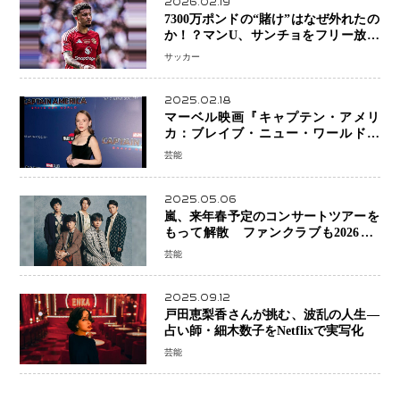
2026.02.19
7300万ポンドの“賭け”はなぜ外れたの
か！？マンU、サンチョをフリー放出
へ・・・補強戦略の転換点に
サッカー
2025.02.18
マーベル映画『キャプテン・アメリ
カ：ブレイブ・ニュー・ワールド』
新ブラック・ウィドウ役のシラ・ハー
芸能
スとは！？
2025.05.06
嵐、来年春予定のコンサートツアーを
もって解散 ファンクラブも2026年5
月末で活動終了
芸能
2025.09.12
戸田恵梨香さんが挑む、波乱の人生―
占い師・細木数子をNetflixで実写化
芸能