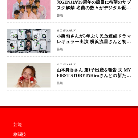
光GENJIが39周年の節目に待望のサブ
スク解禁 名曲の数々がデジタル配信
へ 40周年へ向け1年間で全作品を順次
芸能
公開
2026.8.7
小栗旬さんが5年ぶり民放連続ドラマ
レギュラー出演 横浜流星さんと初共
演『LOST10』で異色バディ結成
芸能
2026.8.7
山本舞香さん 第1子出産を報告 夫 MY
FIRST STORYのHiroさんとの新たな
家族生活「母子ともに健康」
芸能
芸能
格闘技