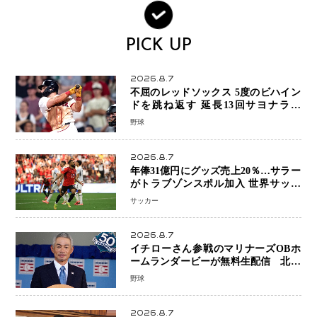
PICK UP
2026.8.7
不屈のレッドソックス 5度のビハイン
ドを跳ね返す 延長13回サヨナラ勝
ち 吉田正尚選手も2安打1打点で貢献 4
野球
得点以上は驚異の28連勝
2026.8.7
年俸31億円にグッズ売上20％…サラー
がトラブゾンスポル加入 世界サッカ
ーは「五大リーグ一強」から新時代へ
サッカー
2026.8.7
イチローさん参戦のマリナーズOBホ
ームランダービーが無料生配信 北米
ならではの“魅せる興行”に世界が注目
野球
2026.8.7