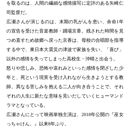
を取るのは、人間の繊細な感情描写に定評のある矢崎仁
司監督だ。
広瀬さんが演じるのは、末期の乳がんを患い、余命1年
の宣告を受けた音楽教師・踊場京香。残された時間を見
つめ直すため故郷へ戻った京香は、母校の合唱部を指導
する中で、東日本大震災の津波で家族を失い、「喜び」
以外の感情を失ってしまった高校生・沖晴と出会う。
怒りや悲しみ、恐怖や哀れみといった感情を閉ざした少
年と、死という現実を受け入れながら生きようとする教
師。異なる苦しみを抱える二人が向き合うことで、それ
ぞれの人生に新たな意味を見いだしていくヒューマンド
ラマとなっている。
広瀬さんにとって映画単独主演は、2018年公開の『巫女
っちゃけん。』以来8年ぶり。