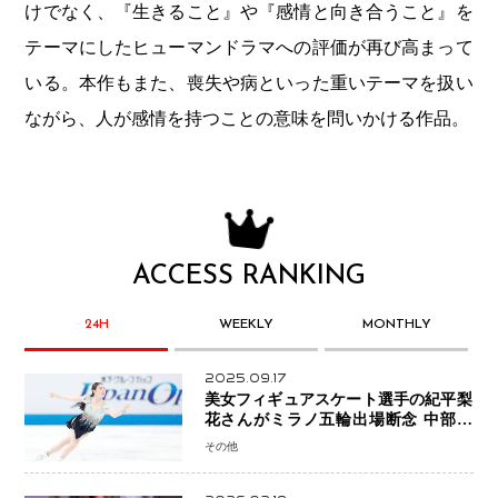
けでなく、『生きること』や『感情と向き合うこと』を
テーマにしたヒューマンドラマへの評価が再び高まって
いる。本作もまた、喪失や病といった重いテーマを扱い
ながら、人が感情を持つことの意味を問いかける作品。
ACCESS RANKING
24H
WEEKLY
MONTHLY
2025.09.17
美女フィギュアスケート選手の紀平梨
花さんがミラノ五輪出場断念 中部選
手権欠場を発表「安全最優先の判断」
その他