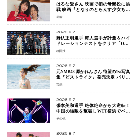
はるな愛さん 映画で初の母親役に挑
戦 映画『となりのとらんす少女ちゃ
ん』11月7日公開 未来の自分との対話
芸能
を描く注目作
2026.8.7
野杁正明選手 海人選手が計量＆ハイ
ドレーションテストをクリア「ONE
SAMURAI 2」決戦へ万全の準備整う
格闘技
2026.8.7
元NMB48 原かれんさん 待望の1st写真
集『どストライク』発売決定 バリで
魅せる25歳の新境地
芸能
2026.8.7
張本美和選手 絶体絶命から大逆転！
中国の強敵を撃破しWTT横浜でベス
ト8進出
その他
2026.8.7