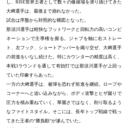
し、RISE世界王者として数々の修羅場を潜り抜けてきた
大﨑選手は、最後まで崩れなかった。
試合は序盤から対照的な構図となった。
那須川選手は軽快なフットワークと回転力の高いコンビ
ネーションで主導権を握る。ジャブを軸に右ストレー
ト、左フック、ショートアッパーを織り交ぜ、大﨑選手
の前進をいなし続けた。特にカウンターの精度は高く、
本戦3ラウンドを通して有効打では那須川選手が上回っ
ていた印象すらあった。
一方の大﨑選手は、被弾を恐れず前進を継続。ロープや
コーナーへと追い込みながら、ボディ攻撃とヒザ蹴りで
圧力を積み重ねていく。華麗さではなく、削り取るよう
なファイトスタイル。そこには、長年トップ戦線で戦っ
てきた王者の“勝負勘”が滲んでいた。