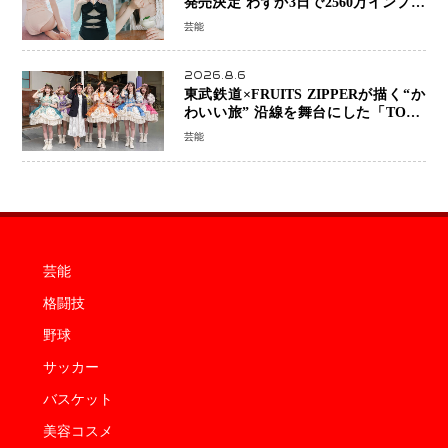
発売決定 わずか3日で2560万インプレ
ッションを記録した話題の美貌を凝縮
芸能
2026.8.6
東武鉄道×FRUITS ZIPPERが描く“か
わいい旅” 沿線を舞台にした「TOBU
KAWAII PROJECT」が開幕
芸能
芸能
格闘技
野球
サッカー
バスケット
美容コスメ