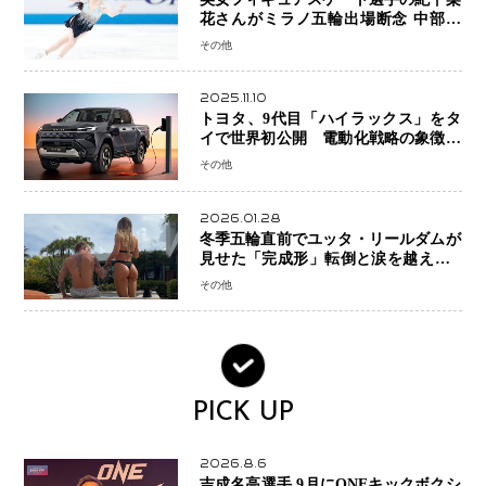
花さんがミラノ五輪出場断念 中部選
手権欠場を発表「安全最優先の判断」
その他
2025.11.10
トヨタ、9代目「ハイラックス」をタ
イで世界初公開 電動化戦略の象徴と
なるBEVモデルを初設定
その他
2026.01.28
冬季五輪直前でユッタ・リールダムが
見せた「完成形」転倒と涙を越えて─
ミラノで金を狙うオランダ女王の現在
その他
地
PICK UP
2026.8.6
吉成名高選手 9月にONEキックボクシ