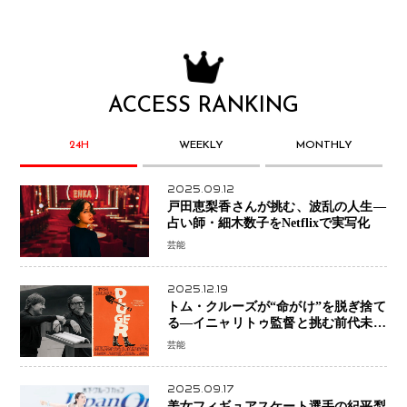
ACCESS RANKING
24H
WEEKLY
MONTHLY
2025.09.12
戸田恵梨香さんが挑む、波乱の人生―
占い師・細木数子をNetflixで実写化
芸能
2025.12.19
トム・クルーズが“命がけ”を脱ぎ捨て
る―イニャリトゥ監督と挑む前代未聞
の大惨事コメディ「DIGGER ディガ
芸能
ー」始動
2025.09.17
美女フィギュアスケート選手の紀平梨