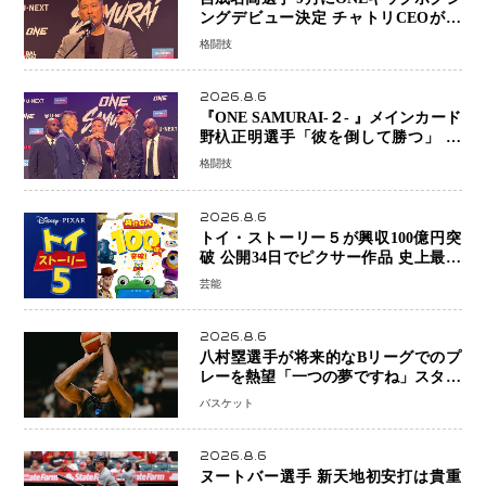
ングデビュー決定 チャトリCEOがサ
プライズ発表 2カ月連続参戦へ
格闘技
2026.8.6
『ONE SAMURAI-２- 』メインカード
野杁正明選手「彼を倒して勝つ」 リ
ウ・メンヤンとの因縁に決着へ 再起
格闘技
を懸けたONEフェザー級トーナメント
初戦
2026.8.6
トイ・ストーリー５が興収100億円突
破 公開34日でピクサー作品 史上最速
日本歴代シリーズ最高更新も目前
芸能
2026.8.6
八村塁選手が将来的なBリーグでのプ
レーを熱望「一つの夢ですね」スター
帰還がリーグ価値を押し上げる可能性
バスケット
2026.8.6
ヌートバー選手 新天地初安打は貴重