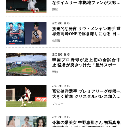
なタイムリー 本拠地ファンが大歓声
笑顔で歓喜
野球
2026.8.6
挑発的な発言 リウ・メンヤン選手 世
界最高峰ONEで浮き彫りになる 日本
キックボクシングが直面する“技術
格闘技
戦”の現在地
2026.8.6
韓国プロ野球が史上初の全試合中
止 猛暑が突きつけた「屋外スポーツ
の限界」 日本発のドーム型施設時代
野球
へ
2026.8.6
冨安健洋選手 プレミアリーグ復帰へ
大きく前進 クリスタルパレス加入目
前 メディカルチェックも通過
サッカー
2026.8.6
令和の爆美女 中野恵那さん 初写真集