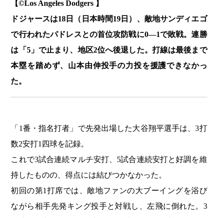
【©️Los Angeles Dodgers 】
ドジャースは18日（日本時間19日）、敵地サンディエゴ
で行われたパドレスとの首位攻防戦に0―1で敗戦。連勝
は「5」で止まり、地区2位へ後退した。打線は最後まで
本塁を踏めず、山本由伸投手の力投を援護できなかっ
た。
「1番・指名打者」で先発出場した大谷翔平選手は、3打
数2安打1四球を記録。
これで3試合連続マルチ安打、5試合連続安打と好調を維
持したものの、得点には結びつかなかった。
初回の第1打席では、敵地ファンの大ブーイングを浴び
ながら相手先発キング投手と対戦し、左飛に倒れた。3