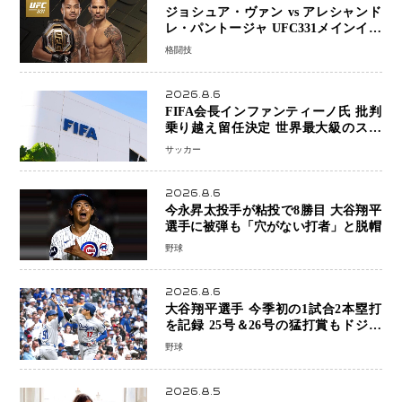
ジョシュア・ヴァン vs アレシャンド
レ・パントージャ UFC331メインイベ
ントで再戦決定 「完全決着」に世界
格闘技
中のファンが熱狂 マネル・ケイプの
王座挑戦は再び遠のく
2026.8.6
FIFA会長インファンティーノ氏 批判
乗り越え留任決定 世界最大級のスポ
ーツ組織を支える「権威」は揺るがず
サッカー
・・・謝罪と改革姿勢
2026.8.6
今永昇太投手が粘投で8勝目 大谷翔平
選手に被弾も「穴がない打者」と脱帽
野球
2026.8.6
大谷翔平選手 今季初の1試合2本塁打
を記録 25号＆26号の猛打賞もドジャ
ースは今季ワーストの6連敗
野球
2026.8.5