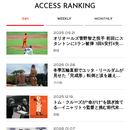
ACCESS RANKING
24H
WEEKLY
MONTHLY
2025.09.21
オリオールズ菅野智之投手 初回にス
タントンに3ラン被弾 3回6安打4失点
で降板
野球
2026.01.28
冬季五輪直前でユッタ・リールダムが
見せた「完成形」転倒と涙を越えて─
ミラノで金を狙うオランダ女王の現在
その他
地
2025.12.19
トム・クルーズが“命がけ”を脱ぎ捨て
る―イニャリトゥ監督と挑む前代未聞
の大惨事コメディ「DIGGER ディガ
芸能
ー」始動
2026.01.07