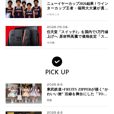
ニューイヤーカップ2026結果！ウイン
ターカップ王者・福岡大大濠が貫禄
V！ 東山は“背番号継承”で新たな物語
バスケット
を刻む
2026.05.08
任天堂「スイッチ2」を国内で1万円値
上げへ 原材料高騰で価格改定「スイ
ッチオンライン」も引き上げ
その他
PICK UP
2026.8.6
東武鉄道×FRUITS ZIPPERが描く“か
わいい旅” 沿線を舞台にした「TOBU
KAWAII PROJECT」が開幕
芸能
2026.8.6