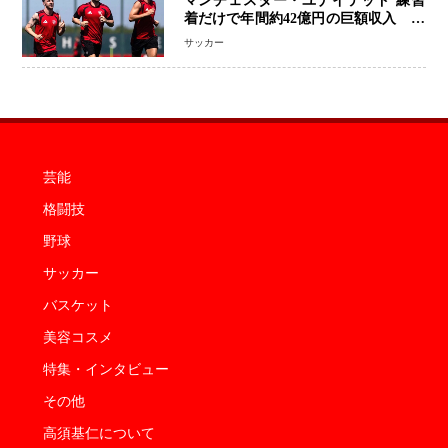
マンチェスター・ユナイテッド 練習
着だけで年間約42億円の巨額収入 世
界最高額級スポンサー契約が示すサッ
サッカー
カーの圧倒的な価値
芸能
格闘技
野球
サッカー
バスケット
美容コスメ
特集・インタビュー
その他
高須基仁について