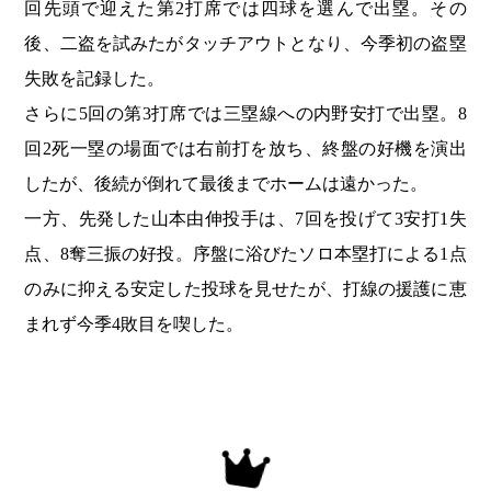
回先頭で迎えた第2打席では四球を選んで出塁。その
後、二盗を試みたがタッチアウトとなり、今季初の盗塁
失敗を記録した。
さらに5回の第3打席では三塁線への内野安打で出塁。8
回2死一塁の場面では右前打を放ち、終盤の好機を演出
したが、後続が倒れて最後までホームは遠かった。
一方、先発した山本由伸投手は、7回を投げて3安打1失
点、8奪三振の好投。序盤に浴びたソロ本塁打による1点
のみに抑える安定した投球を見せたが、打線の援護に恵
まれず今季4敗目を喫した。