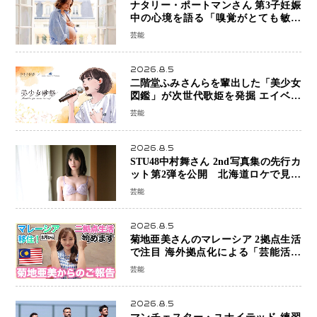
ナタリー・ポートマンさん 第3子妊娠
中の心境を語る「嗅覚がとても敏感
に」マタニティフォトも公開
芸能
2026.8.5
二階堂ふみさんらを輩出した「美少女
図鑑」が次世代歌姫を発掘 エイベッ
クスと「美少女歌祭2026」開催決定
芸能
福岡審査を初導入で全国規模へ
2026.8.5
STU48中村舞さん 2nd写真集の先行カ
ット第2弾を公開 北海道ロケで見せ
た“大人の魅力”と新たな挑戦
芸能
2026.8.5
菊地亜美さんのマレーシア 2拠点生活
で注目 海外拠点化による「芸能活動
と税務」の関係とは
芸能
2026.8.5