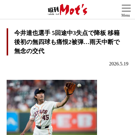
今井達也選手 5回途中3失点で降板 移籍
後初の無四球も痛恨2被弾…雨天中断で
無念の交代
2026.5.19