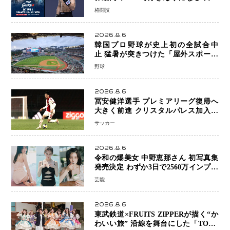
キックボクシングが直面する“技術
格闘技
戦”の現在地
2026.8.6
韓国プロ野球が史上初の全試合中
止 猛暑が突きつけた「屋外スポーツ
の限界」 日本発のドーム型施設時代
野球
へ
2026.8.6
冨安健洋選手 プレミアリーグ復帰へ
大きく前進 クリスタルパレス加入目
前 メディカルチェックも通過
サッカー
2026.8.6
令和の爆美女 中野恵那さん 初写真集
発売決定 わずか3日で2560万インプレ
ッションを記録した話題の美貌を凝縮
芸能
2026.8.6
東武鉄道×FRUITS ZIPPERが描く“か
わいい旅” 沿線を舞台にした「TOBU