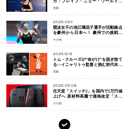
カ：ブレイブ・ニュー・ワールド』
新ブラック・ウィドウ役のシラ・ハー
芸能
スとは！？
2025.09.11
競泳女子の池江璃花子選手が活動拠点
を豪州から日本へ！ 豪州での挑戦を
糧に、28年ロサンゼルス五輪へ再始動
その他
2025.12.19
トム・クルーズが“命がけ”を脱ぎ捨て
る―イニャリトゥ監督と挑む前代未聞
の大惨事コメディ「DIGGER ディガ
芸能
ー」始動
2026.05.08
任天堂「スイッチ2」を国内で1万円値
上げへ 原材料高騰で価格改定「スイ
ッチオンライン」も引き上げ
その他