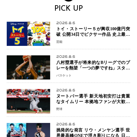
PICK UP
2026.8.6
トイ・ストーリー５が興収100億円突
破 公開34日でピクサー作品 史上最速
日本歴代シリーズ最高更新も目前
芸能
2026.8.6
八村塁選手が将来的なBリーグでのプ
レーを熱望「一つの夢ですね」スター
帰還がリーグ価値を押し上げる可能性
バスケット
2026.8.6
ヌートバー選手 新天地初安打は貴重
なタイムリー 本拠地ファンが大歓声
笑顔で歓喜
野球
2026.8.6
挑発的な発言 リウ・メンヤン選手 世
界最高峰ONEで浮き彫りになる 日本