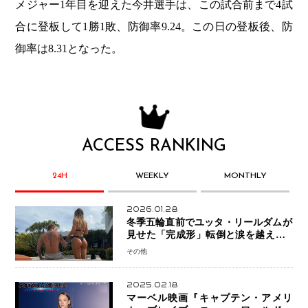
メジャー1年目を迎えた今井選手は、この試合前まで4試
合に登板して1勝1敗、防御率9.24。この日の登板後、防
御率は8.31となった。
ACCESS RANKING
24H
WEEKLY
MONTHLY
2026.01.28
冬季五輪直前でユッタ・リールダムが
見せた「完成形」転倒と涙を越えて─
ミラノで金を狙うオランダ女王の現在
その他
地
2025.02.18
マーベル映画『キャプテン・アメリ