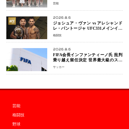
KAWAII PROJECT」が開幕
芸能
2026.8.6
ジョシュア・ヴァン vs アレシャンド
レ・パントージャ UFC331メインイベ
ントで再戦決定 「完全決着」に世界
格闘技
中のファンが熱狂 マネル・ケイプの
王座挑戦は再び遠のく
2026.8.6
FIFA会長インファンティーノ氏 批判
乗り越え留任決定 世界最大級のスポ
ーツ組織を支える「権威」は揺るがず
サッカー
・・・謝罪と改革姿勢
芸能
格闘技
野球