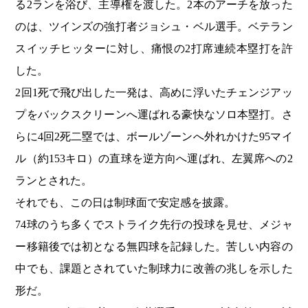
る2ランを浴び、主導権を渡した。2本のアーチを放った
のは、ツインズの強打者ジョシュ・ベル選手。ベテラン
スイッチヒッターに対し、痛恨の2打席連続本塁打を許
した。
2回1死で飛び出した一発は、高めに浮いたチェンジアッ
プをバックスクリーンへ運ばれる豪快なソロ本塁打。さ
らに4回2死二塁では、ボールゾーンへ外れかけた95マイ
ル（約153キロ）の直球を逆方向へ運ばれ、左翼席への2
ランとされた。
それでも、この日は制球面で安定感を披露。
74球のうち多くでストライク先行の投球を見せ、メジャ
ー移籍後では初となる無四球を記録した。苦しい内容の
中でも、課題とされていた制球力に改善の兆しを示した
形だ。