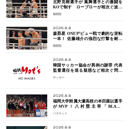
北野克樹選手が 嵐舞選手との激闘を
KOで制す ローブローが相次ぐ波乱
の展開…涙の勝利「生まれてくる娘の
格闘技
ために750万円を使いたい」
2026.8.8
森昴星 ONEデビュー戦で劇的な逆転
一本！ 佐藤雄介の強烈な打撃を耐え
抜き、リアネイキッドチョークで勝利
格闘技
2026.8.8
韓国サッカー協会が異例の謝罪 代表
監督選任を巡る疑惑など相次ぐ問題
「組織の刷新」誓う
サッカー
2026.8.8
福岡大学附属大濠高校の本田蕗以選手
がMVP！八村塁主宰「BLACK
SAMURAI SUMMIT 2026」で存在
バスケット
感 NBAへの夢へ大きな一歩「自信に
なった」
2026.8.8