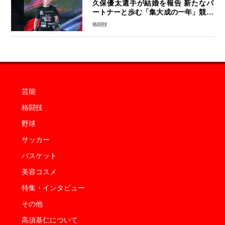
久保優太選手が結婚を報告 新たなパ
ートナーと歩む「集大成の一年」競技
生活を支える存在に感謝
格闘技
芸能
格闘技
野球
サッカー
バスケット
美容コスメ
特集・インタビュー
その他
高須基仁について