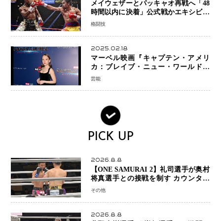
メイウェザーとパッキャオ再戦へ「48
時間以内に決着」公式戦かエキシビシ
ョンか混迷続く
格闘技
2025.02.18
マーベル映画『キャプテン・アメリ
カ：ブレイブ・ニュー・ワールド』
新ブラック・ウィドウ役のシラ・ハー
芸能
スとは！？
PICK UP
2026.8.8
【ONE SAMURAI 2】礼司選手が奥村
将真選手との接戦を制す カウンター
と正確な打撃で判定勝利
その他
2026.8.8