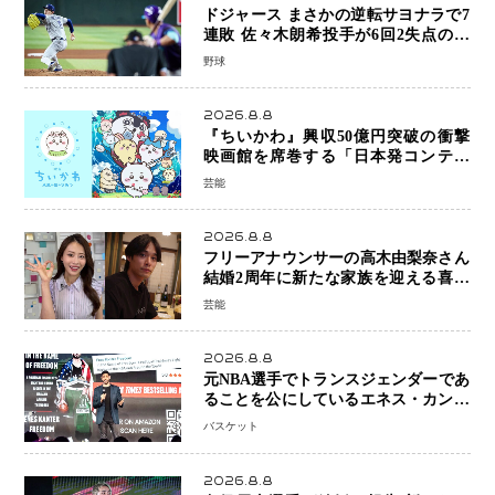
ドジャース まさかの逆転サヨナラで7
連敗 佐々木朗希投手が6回2失点の力
投も勝利届かず、大谷翔平は好機で悔
野球
しい併殺打
2026.8.8
『ちいかわ』興収50億円突破の衝撃
映画館を席巻する「日本発コンテン
ツ」の強さ スパイダーマン、モアナ
芸能
ら世界級作品と並ぶ存在感
2026.8.8
フリーアナウンサーの高木由梨奈さん
結婚2周年に新たな家族を迎える喜び
を報告 夫・岸田タツヤさんと連名
芸能
「夫婦ともに幸せに感じています」
2026.8.8
元NBA選手でトランスジェンダーであ
ることを公にしているエネス・カンタ
ーがWNBAドラフト参戦を表明「参加
バスケット
資格を満たしている」異例の挑戦、そ
の背景に女子スポーツを巡る議論
2026.8.8