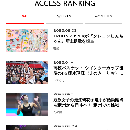
ACCESS RANKING
24H
WEEKLY
MONTHLY
2025.09.03
FRUITS ZIPPERが『クレヨンしんち
ゃん』新主題歌を担当
芸能
2026.01.14
高校バスケット ウインターカップ優
勝のPG榎木璃旺（えのき・りお）が
プロの現場へ―。
バスケット
2025.09.11
競泳女子の池江璃花子選手が活動拠点
を豪州から日本へ！ 豪州での挑戦を
糧に、28年ロサンゼルス五輪へ再始動
その他
2026.05.08