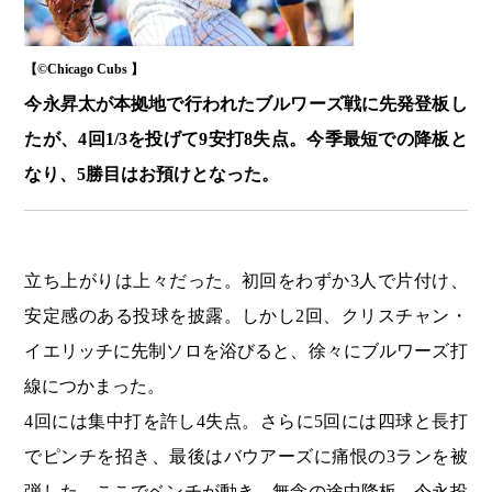
【©️Chicago Cubs 】
今永昇太が本拠地で行われたブルワーズ戦に先発登板し
たが、4回1/3を投げて9安打8失点。今季最短での降板と
なり、5勝目はお預けとなった。
立ち上がりは上々だった。初回をわずか3人で片付け、
安定感のある投球を披露。しかし2回、クリスチャン・
イエリッチに先制ソロを浴びると、徐々にブルワーズ打
線につかまった。
4回には集中打を許し4失点。さらに5回には四球と長打
でピンチを招き、最後はバウアーズに痛恨の3ランを被
弾した。ここでベンチが動き、無念の途中降板。今永投