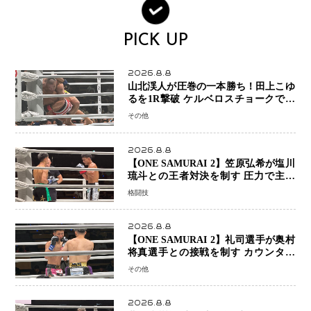
PICK UP
2026.8.8
山北渓人が圧巻の一本勝ち！田上こゆ
るを1R撃破 ケルベロスチョークで存
在感を示す
その他
2026.8.8
【ONE SAMURAI 2】笠原弘希が塩川
琉斗との王者対決を制す 圧力で主導
権を握り判定勝利
格闘技
2026.8.8
【ONE SAMURAI 2】礼司選手が奥村
将真選手との接戦を制す カウンター
と正確な打撃で判定勝利
その他
2026.8.8