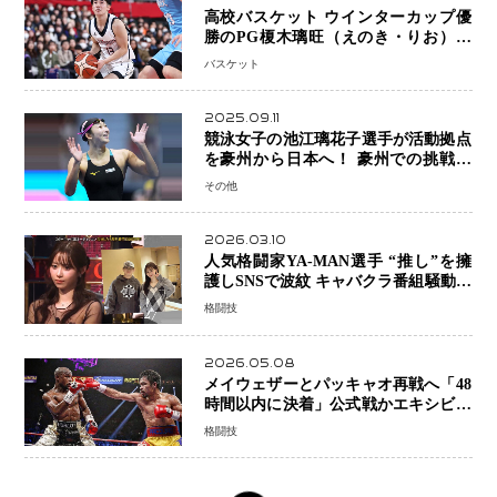
高校バスケット ウインターカップ優
勝のPG榎木璃旺（えのき・りお）が
プロの現場へ―。
バスケット
2025.09.11
競泳女子の池江璃花子選手が活動拠点
を豪州から日本へ！ 豪州での挑戦を
糧に、28年ロサンゼルス五輪へ再始動
その他
2026.03.10
人気格闘家YA-MAN選手 “推し”を擁
護しSNSで波紋 キャバクラ番組騒動に
参戦…結果的にPR効果も？
格闘技
2026.05.08
メイウェザーとパッキャオ再戦へ「48
時間以内に決着」公式戦かエキシビシ
ョンか混迷続く
格闘技