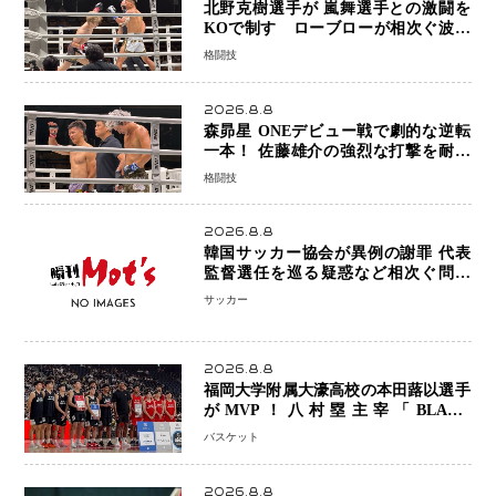
北野克樹選手が 嵐舞選手との激闘を
KOで制す ローブローが相次ぐ波乱
の展開…涙の勝利「生まれてくる娘の
格闘技
ために750万円を使いたい」
2026.8.8
森昴星 ONEデビュー戦で劇的な逆転
一本！ 佐藤雄介の強烈な打撃を耐え
抜き、リアネイキッドチョークで勝利
格闘技
2026.8.8
韓国サッカー協会が異例の謝罪 代表
監督選任を巡る疑惑など相次ぐ問題
「組織の刷新」誓う
サッカー
2026.8.8
福岡大学附属大濠高校の本田蕗以選手
がMVP！八村塁主宰「BLACK
SAMURAI SUMMIT 2026」で存在
バスケット
感 NBAへの夢へ大きな一歩「自信に
なった」
2026.8.8