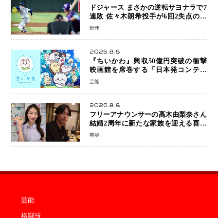
ドジャース まさかの逆転サヨナラで7
連敗 佐々木朗希投手が6回2失点の力
投も勝利届かず、大谷翔平は好機で悔
野球
しい併殺打
2026.8.8
『ちいかわ』興収50億円突破の衝撃
映画館を席巻する「日本発コンテン
ツ」の強さ スパイダーマン、モアナ
芸能
ら世界級作品と並ぶ存在感
2026.8.8
フリーアナウンサーの高木由梨奈さん
結婚2周年に新たな家族を迎える喜び
を報告 夫・岸田タツヤさんと連名
芸能
「夫婦ともに幸せに感じています」
芸能
格闘技