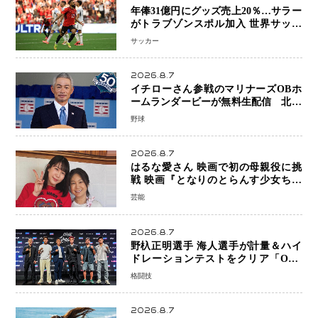
年俸31億円にグッズ売上20％…サラー
がトラブゾンスポル加入 世界サッカ
ーは「五大リーグ一強」から新時代へ
サッカー
2026.8.7
イチローさん参戦のマリナーズOBホ
ームランダービーが無料生配信 北米
ならではの“魅せる興行”に世界が注目
野球
2026.8.7
はるな愛さん 映画で初の母親役に挑
戦 映画『となりのとらんす少女ちゃ
ん』11月7日公開 未来の自分との対話
芸能
を描く注目作
2026.8.7
野杁正明選手 海人選手が計量＆ハイ
ドレーションテストをクリア「ONE
SAMURAI 2」決戦へ万全の準備整う
格闘技
2026.8.7