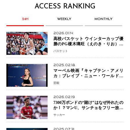
ACCESS RANKING
24H
WEEKLY
MONTHLY
2026.01.14
高校バスケット ウインターカップ優
勝のPG榎木璃旺（えのき・りお）が
プロの現場へ―。
バスケット
2025.02.18
マーベル映画『キャプテン・アメリ
カ：ブレイブ・ニュー・ワールド』
新ブラック・ウィドウ役のシラ・ハー
芸能
スとは！？
2026.02.19
7300万ポンドの“賭け”はなぜ外れたの
か！？マンU、サンチョをフリー放出
へ・・・補強戦略の転換点に
サッカー
2025.07.31