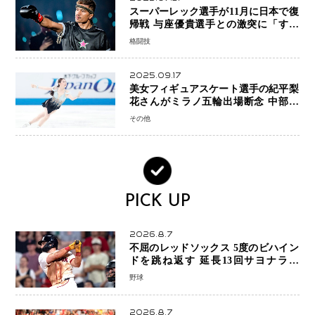
スーパーレック選手が11月に日本で復
帰戦 与座優貴選手との激突に「すべ
ての技術を見せたい」
格闘技
2025.09.17
美女フィギュアスケート選手の紀平梨
花さんがミラノ五輪出場断念 中部選
手権欠場を発表「安全最優先の判断」
その他
PICK UP
2026.8.7
不屈のレッドソックス 5度のビハイン
ドを跳ね返す 延長13回サヨナラ勝
ち 吉田正尚選手も2安打1打点で貢献 4
野球
得点以上は驚異の28連勝
2026.8.7