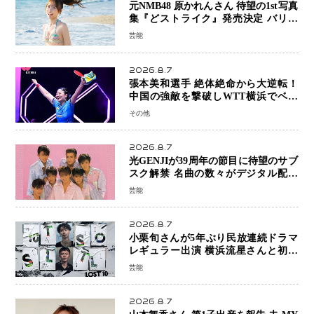
元NMB48 原かれんさん 待望の1st写真
集『どストライク』発売決定 バリで
魅せる25歳の新境地
芸能
2026.8.7
張本美和選手 絶体絶命から大逆転！
中国の強敵を撃破しWTT横浜でベス
ト8進出
その他
2026.8.7
光GENJIが39周年の節目に待望のサブ
スク解禁 名曲の数々がデジタル配信
へ 40周年へ向け1年間で全作品を順次
芸能
公開
2026.8.7
小栗旬さんが5年ぶり民放連続ドラマ
レギュラー出演 横浜流星さんと初共
演『LOST10』で異色バディ結成
芸能
2026.8.7