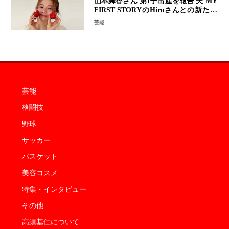
山本舞香さん 第1子出産を報告 夫 MY
FIRST STORYのHiroさんとの新たな
家族生活「母子ともに健康」
芸能
芸能
格闘技
野球
サッカー
バスケット
美容コスメ
特集・インタビュー
その他
高須基仁について