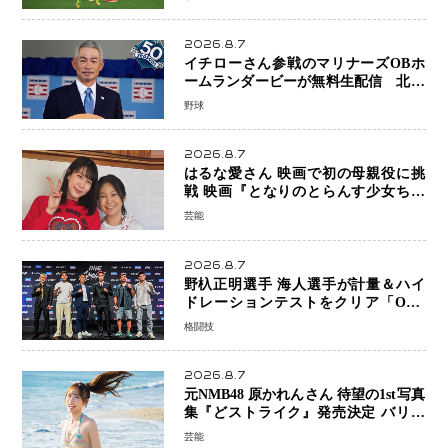
2026.8.7
イチローさん参戦のマリナーズOBホ
ームランダービーが無料生配信 北米
ならではの“魅せる興行”に世界が注目
野球
2026.8.7
はるな愛さん 映画で初の母親役に挑
戦 映画『となりのとらんす少女ちゃ
ん』11月7日公開 未来の自分との対話
芸能
を描く注目作
2026.8.7
野杁正明選手 海人選手が計量＆ハイ
ドレーションテストをクリア「ONE
SAMURAI 2」決戦へ万全の準備整う
格闘技
2026.8.7
元NMB48 原かれんさん 待望の1st写真
集『どストライク』発売決定 バリで
魅せる25歳の新境地
芸能