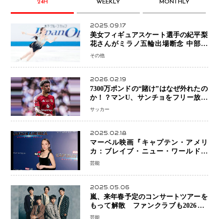
24H
WEEKLY
MONTHLY
2025.09.17
美女フィギュアスケート選手の紀平梨
花さんがミラノ五輪出場断念 中部選
手権欠場を発表「安全最優先の判断」
その他
2026.02.19
7300万ポンドの“賭け”はなぜ外れたの
か！？マンU、サンチョをフリー放出
へ・・・補強戦略の転換点に
サッカー
2025.02.18
マーベル映画『キャプテン・アメリ
カ：ブレイブ・ニュー・ワールド』
新ブラック・ウィドウ役のシラ・ハー
芸能
スとは！？
2025.05.06
嵐、来年春予定のコンサートツアーを
もって解散 ファンクラブも2026年5
月末で活動終了
芸能