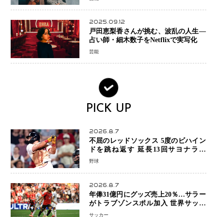
2025.09.12
戸田恵梨香さんが挑む、波乱の人生―
占い師・細木数子をNetflixで実写化
芸能
PICK UP
2026.8.7
不屈のレッドソックス 5度のビハイン
ドを跳ね返す 延長13回サヨナラ勝
ち 吉田正尚選手も2安打1打点で貢献 4
野球
得点以上は驚異の28連勝
2026.8.7
年俸31億円にグッズ売上20％…サラー
がトラブゾンスポル加入 世界サッカ
ーは「五大リーグ一強」から新時代へ
サッカー