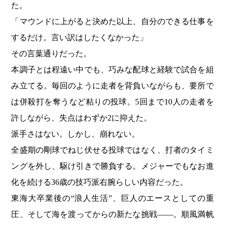
た。
「マウンドに上がると決めた以上、自分のできる仕事を
するだけ。言い訳はしたくなかった」
その言葉通りだった。
本調子とは程遠い中でも、巧みな配球と経験で試合を組
み立てる。毎回のように走者を背負いながらも、要所で
は併殺打を奪うなど粘りの投球。5回まで10人の走者を
許しながら、失点はわずか2に抑えた。
派手さはない。しかし、崩れない。
全盛期の剛球でねじ伏せる投球ではなく、打者のタイミ
ングを外し、駆け引きで勝負する。メジャーでもなお進
化を続ける36歳の技巧派右腕らしい内容だった。
東海大卒業後の“浪人生活”、巨人のエースとしての重
圧、そして海を渡ってからの新たな挑戦――。順風満帆