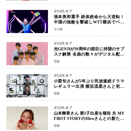
2026.8.7
張本美和選手 絶体絶命から大逆転！
中国の強敵を撃破しWTT横浜でベス
ト8進出
その他
2026.8.7
光GENJIが39周年の節目に待望のサブ
スク解禁 名曲の数々がデジタル配信
へ 40周年へ向け1年間で全作品を順次
芸能
公開
2026.8.7
小栗旬さんが5年ぶり民放連続ドラマ
レギュラー出演 横浜流星さんと初共
演『LOST10』で異色バディ結成
芸能
2026.8.7
山本舞香さん 第1子出産を報告 夫 MY
FIRST STORYのHiroさんとの新たな
家族生活「母子ともに健康」
芸能