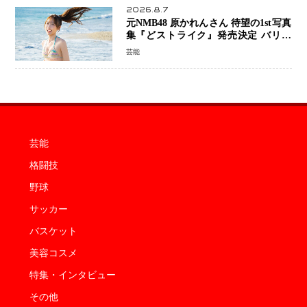
2026.8.7
元NMB48 原かれんさん 待望の1st写真
集『どストライク』発売決定 バリで
魅せる25歳の新境地
芸能
芸能
格闘技
野球
サッカー
バスケット
美容コスメ
特集・インタビュー
その他