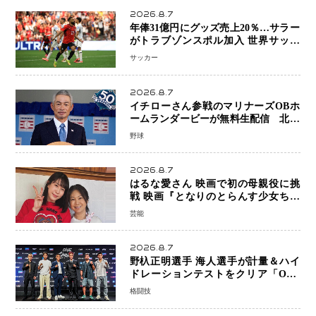
2026.8.7
年俸31億円にグッズ売上20％…サラー
がトラブゾンスポル加入 世界サッカ
ーは「五大リーグ一強」から新時代へ
サッカー
2026.8.7
イチローさん参戦のマリナーズOBホ
ームランダービーが無料生配信 北米
ならではの“魅せる興行”に世界が注目
野球
2026.8.7
はるな愛さん 映画で初の母親役に挑
戦 映画『となりのとらんす少女ちゃ
ん』11月7日公開 未来の自分との対話
芸能
を描く注目作
2026.8.7
野杁正明選手 海人選手が計量＆ハイ
ドレーションテストをクリア「ONE
SAMURAI 2」決戦へ万全の準備整う
格闘技