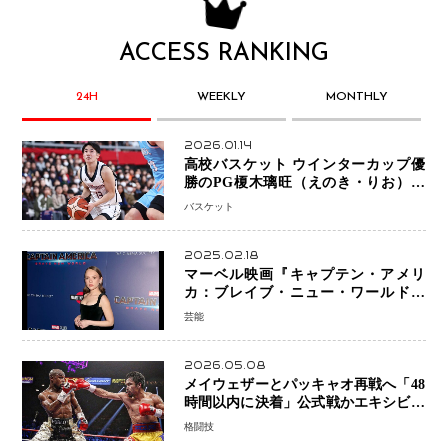
ACCESS RANKING
24H
WEEKLY
MONTHLY
2026.01.14
高校バスケット ウインターカップ優
勝のPG榎木璃旺（えのき・りお）が
プロの現場へ―。
バスケット
2025.02.18
マーベル映画『キャプテン・アメリ
カ：ブレイブ・ニュー・ワールド』
新ブラック・ウィドウ役のシラ・ハー
芸能
スとは！？
2026.05.08
メイウェザーとパッキャオ再戦へ「48
時間以内に決着」公式戦かエキシビシ
ョンか混迷続く
格闘技