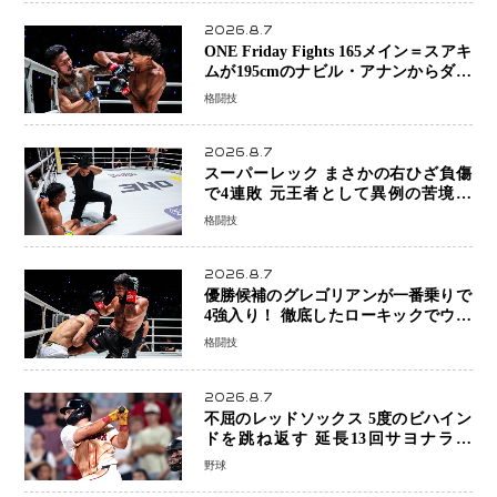
2026.8.7
ONE Friday Fights 165メイン＝スアキ
ムが195cmのナビル・アナンからダウ
ン奪取！猛反撃を耐え抜き判定勝利、
格闘技
8連勝を達成
2026.8.7
スーパーレック まさかの右ひざ負傷
で4連敗 元王者として異例の苦境…
「アクシデント」でも消えない危険信
格闘技
号
2026.8.7
優勝候補のグレゴリアンが一番乗りで
4強入り！ 徹底したローキックでウス
ビャンを攻略、判定勝利
格闘技
2026.8.7
不屈のレッドソックス 5度のビハイン
ドを跳ね返す 延長13回サヨナラ勝
ち 吉田正尚選手も2安打1打点で貢献 4
野球
得点以上は驚異の28連勝