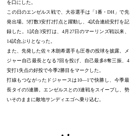
を口にした。
この日のエンゼルス戦で、大谷選手は「1番・DH」で先
発出場。5打数3安打2打点と躍動し、4試合連続安打を記
録した。1試合3安打は、4月27日のマーリンズ戦以来、
14試合ぶりとなった。
また、先発した佐々木朗希選手も圧巻の投球を披露。メ
ジャー自己最長となる7回を投げ、自己最多8奪三振、4
安打1失点の好投で今季2勝目をマークした。
打線もつながったドジャースは10―1で快勝し、今季最
長タイの5連勝。エンゼルスとの3連戦をスイープし、勢
いそのままに敵地サンディエゴへ乗り込む。