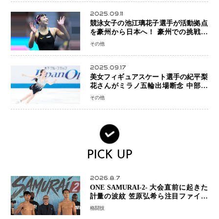
2025.09.11
競泳女子の池江璃花子選手が活動拠点
を豪州から日本へ！ 豪州での挑戦を
糧に、28年ロサンゼルス五輪へ再始動
その他
2025.09.17
美女フィギュアスケート選手の紀平梨
花さんがミラノ五輪出場断念 中部選
手権欠場を発表「安全最優先の判断」
その他
PICK UP
2026.8.7
ONE SAMURAI-2- 大会直前に起きた
計量の波紋 笠原弘希ら注目ファイタ
ーは契約体重で決戦へ、山本歩夢と平
格闘技
山諒選手戦は中止に