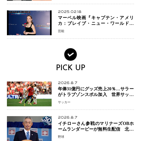
ー」始動
2025.02.18
マーベル映画『キャプテン・アメリ
カ：ブレイブ・ニュー・ワールド』
新ブラック・ウィドウ役のシラ・ハー
芸能
スとは！？
PICK UP
2026.8.7
年俸31億円にグッズ売上20％…サラー
がトラブゾンスポル加入 世界サッカ
ーは「五大リーグ一強」から新時代へ
サッカー
2026.8.7
イチローさん参戦のマリナーズOBホ
ームランダービーが無料生配信 北米
ならではの“魅せる興行”に世界が注目
野球