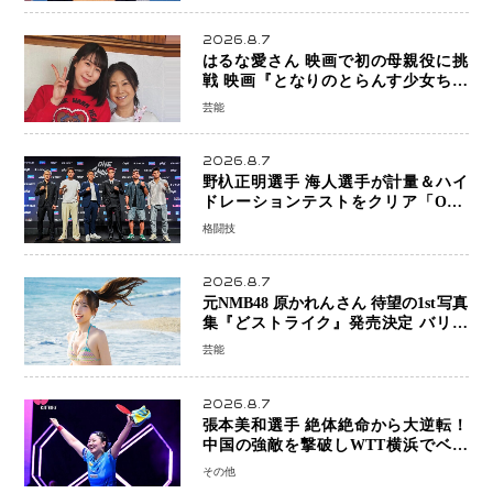
2026.8.7
はるな愛さん 映画で初の母親役に挑
戦 映画『となりのとらんす少女ちゃ
ん』11月7日公開 未来の自分との対話
芸能
を描く注目作
2026.8.7
野杁正明選手 海人選手が計量＆ハイ
ドレーションテストをクリア「ONE
SAMURAI 2」決戦へ万全の準備整う
格闘技
2026.8.7
元NMB48 原かれんさん 待望の1st写真
集『どストライク』発売決定 バリで
魅せる25歳の新境地
芸能
2026.8.7
張本美和選手 絶体絶命から大逆転！
中国の強敵を撃破しWTT横浜でベス
ト8進出
その他