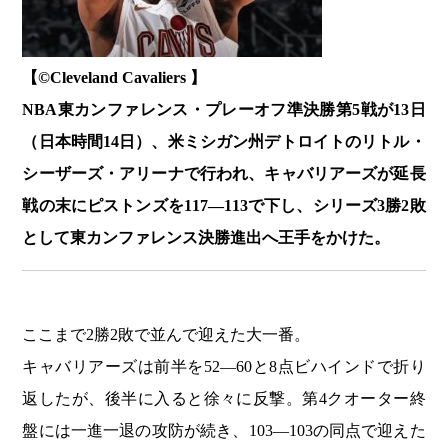
【©️Cleveland Cavaliers 】
NBA東カンファレンス・プレーオフ準決勝第5戦が13日
（日本時間14日）、米ミシガン州デトロイトのリトル・
シーザーズ・アリーナで行われ、キャバリアーズが延長
戦の末にピストンズを117―113で下し、シリーズ3勝2敗
として東カンファレンス決勝進出へ王手をかけた。
ここまで2勝2敗で並んで迎えた大一番。
キャバリアーズは前半を52―60と8点ビハインドで折り
返したが、後半に入ると徐々に反撃。第4クオーター終
盤には一進一退の攻防が続き、103―103の同点で迎えた