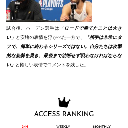
試合後、ハーデン選手は
「ロードで勝てたことは大き
い」
と安堵の表情を浮かべた一方で、
「相手は非常にタ
フで、簡単に終わるシリーズではない。自分たちは攻撃
的な姿勢を貫き、最後まで油断せず戦わなければならな
い」
と険しい表情でコメントを残した。
ACCESS RANKING
24H
WEEKLY
MONTHLY