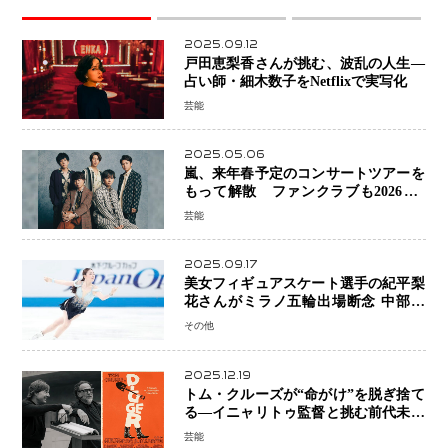
2025.09.12
戸田恵梨香さんが挑む、波乱の人生―
占い師・細木数子をNetflixで実写化
芸能
2025.05.06
嵐、来年春予定のコンサートツアーを
もって解散 ファンクラブも2026年5
月末で活動終了
芸能
2025.09.17
美女フィギュアスケート選手の紀平梨
花さんがミラノ五輪出場断念 中部選
手権欠場を発表「安全最優先の判断」
その他
2025.12.19
トム・クルーズが“命がけ”を脱ぎ捨て
る―イニャリトゥ監督と挑む前代未聞
の大惨事コメディ「DIGGER ディガ
芸能