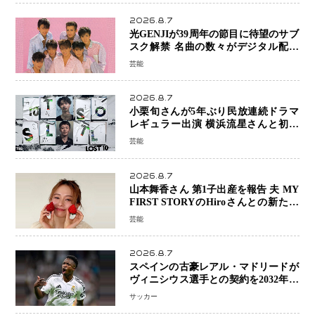
2026.8.7
光GENJIが39周年の節目に待望のサブ
スク解禁 名曲の数々がデジタル配信
へ 40周年へ向け1年間で全作品を順次
芸能
公開
2026.8.7
小栗旬さんが5年ぶり民放連続ドラマ
レギュラー出演 横浜流星さんと初共
演『LOST10』で異色バディ結成
芸能
2026.8.7
山本舞香さん 第1子出産を報告 夫 MY
FIRST STORYのHiroさんとの新たな
家族生活「母子ともに健康」
芸能
2026.8.7
スペインの古豪レアル・マドリードが
ヴィニシウス選手との契約を2032年ま
で延長 長期交渉が決着 年俸は約43億
サッカー
円と現地報道