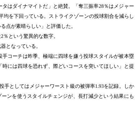
ータはダイナマイトだ」と絶賛。「奪三振率28％はメジャー
グ平均を下回っている。ストライクゾーンの投球割合を減らし
いる点が素晴らしい」と評価した。
2％という驚異的な数字。
武器となっている。
投手コーチは昨季、極端に四球を嫌う投球スタイルが被本塁
「時には四球を恐れず、際どいコースを突いてほしい」と提
の投手としてはメジャーワースト級の被弾率1.93を記録。しか
ルゾーンを使うスタイルチェンジが、長打減少という結果にも