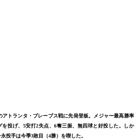
でのアトランタ・ブレーブス戦に先発登板。メジャー最高勝率
グを投げ、5安打2失点、6奪三振、無四球と好投した。しか
今永投手は今季3敗目（4勝）を喫した。