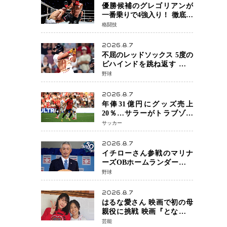
優勝候補のグレゴリアンが
一番乗りで4強入り！ 徹底し
たローキックでウスビャン
格闘技
を攻略、判定勝利
2026.8.7
不屈のレッドソックス 5度の
ビハインドを跳ね返す 延長
13回サヨナラ勝ち 吉田正尚
野球
選手も2安打1打点で貢献 4得
点以上は驚異の28連勝
2026.8.7
年俸31億円にグッズ売上
20％…サラーがトラブゾン
スポル加入 世界サッカーは
サッカー
「五大リーグ一強」から新
時代へ
2026.8.7
イチローさん参戦のマリナ
ーズOBホームランダービー
が無料生配信 北米ならで
野球
はの“魅せる興行”に世界が
注目
2026.8.7
はるな愛さん 映画で初の母
親役に挑戦 映画『となりの
とらんす少女ちゃん』11月7
芸能