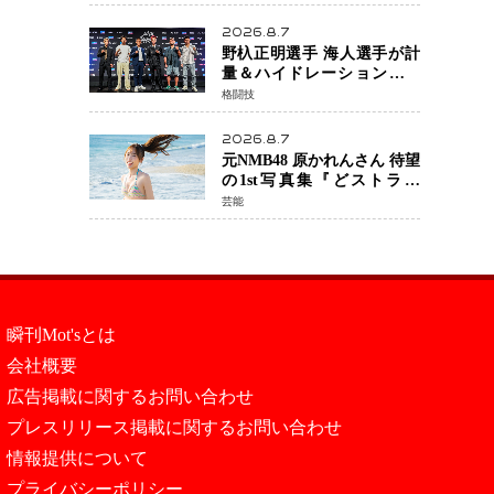
日公開 未来の自分との対話
を描く注目作
2026.8.7
野杁正明選手 海人選手が計
量＆ハイドレーションテス
トをクリア「ONE
格闘技
SAMURAI 2」決戦へ万全の
準備整う
2026.8.7
元NMB48 原かれんさん 待望
の1st写真集『どストライ
ク』発売決定 バリで魅せる
芸能
25歳の新境地
瞬刊Mot'sとは
会社概要
広告掲載に関するお問い合わせ
プレスリリース掲載に関するお問い合わせ
情報提供について
プライバシーポリシー