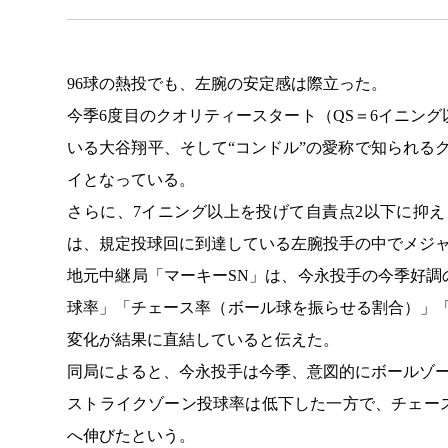
96球の熱投でも、左腕の安定感は際立った。
今季6度目のクオリティースタート（QS＝6イニン
いる大谷翔平、そして“コンドル”の愛称で知られる
イとなっている。
さらに、7イニング以上を投げて自責点2以下に抑え
は、規定投球回に到達している左腕投手の中でメジャ
地元中継局「マーキーSN」は、今永投手の今季好
球率」「チェース率（ボール球を振らせる割合）」
変化が結果に直結していると伝えた。
同局によると、今永投手は今季、意図的にボールゾ
ストライクゾーン投球率は低下した一方で、チェー
へ伸びたという。