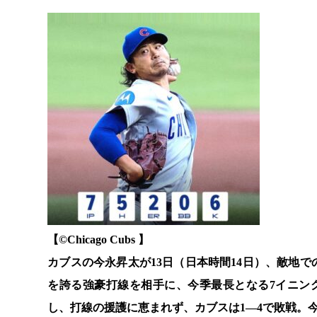
【©️Chicago Cubs 】
カブスの今永昇太が13日（日本時間14日）、敵地
を誇る強豪打線を相手に、今季最長となる7イニン
し、打線の援護に恵まれず、カブスは1―4で敗戦。