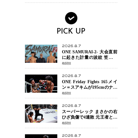
28年ロサンゼルス五輪へ再
始動
PICK UP
2026.8.7
ONE SAMURAI-2- 大会直前
に起きた計量の波紋 笠原弘
希ら注目ファイターは契約
格闘技
体重で決戦へ、山本歩夢と
平山諒選手戦は中止に
2026.8.7
ONE Friday Fights 165メイ
ン＝スアキムが195cmのナビ
ル・アナンからダウン奪
格闘技
取！猛反撃を耐え抜き判定
勝利、8連勝を達成
2026.8.7
スーパーレック まさかの右
ひざ負傷で4連敗 元王者とし
て異例の苦境…「アクシデ
格闘技
ント」でも消えない危険信
号
2026.8.7