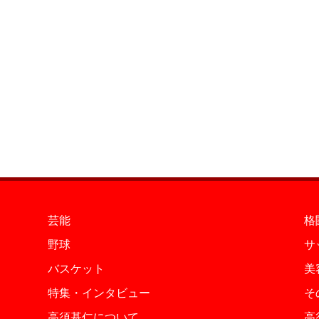
芸能
格
野球
サ
バスケット
美
特集・インタビュー
そ
高須基仁について
高