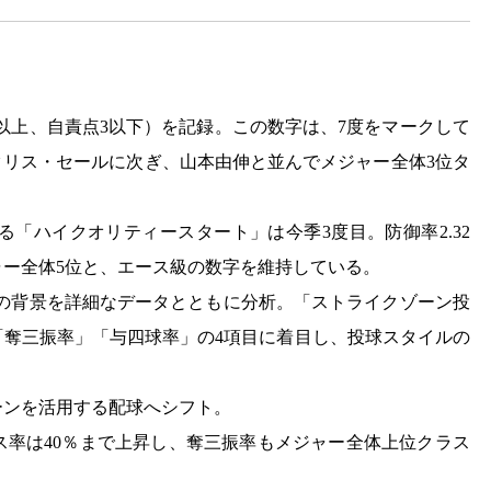
グ以上、自責点3以下）を記録。この数字は、7度をマークして
クリス・セールに次ぎ、山本由伸と並んでメジャー全体3位タ
る「ハイクオリティースタート」は今季3度目。防御率2.32
ー全体5位と、エース級の数字を維持している。
調の背景を詳細なデータとともに分析。「ストライクゾーン投
「奪三振率」「与四球率」の4項目に着目し、投球スタイルの
ーンを活用する配球へシフト。
ス率は40％まで上昇し、奪三振率もメジャー全体上位クラス