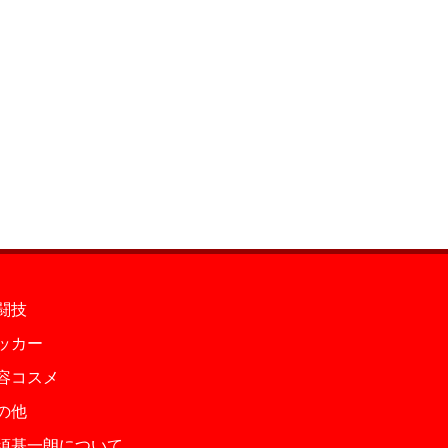
闘技
ッカー
容コスメ
の他
須基一朗について