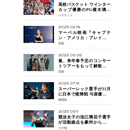
高校バスケット ウインター
カップ優勝のPG榎木璃旺
（えのき・りお）がプロの
バスケット
現場へ―。
2025.02.18
マーベル映画『キャプテ
ン・アメリカ：ブレイブ・
ニュー・ワールド』 新ブラ
芸能
ック・ウィドウ役のシラ・
ハースとは！？
2025.05.06
嵐、来年春予定のコンサー
トツアーをもって解散 フ
ァンクラブも2026年5月末で
芸能
活動終了
2025.07.31
スーパーレック選手が11月
に日本で復帰戦 与座優貴選
手との激突に「すべての技
格闘技
術を見せたい」
2025.09.11
競泳女子の池江璃花子選手
が活動拠点を豪州から日本
へ！ 豪州での挑戦を糧に、
その他