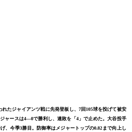
われたジャイアンツ戦に先発登板し、7回105球を投げて被安
ドジャースは4―0で勝利し、連敗を「4」で止めた。大谷投手
挙げ、今季3勝目。防御率はメジャートップの0.82まで向上し