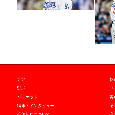
芸能
格
野球
サ
バスケット
美
特集・インタビュー
そ
高須基仁について
高