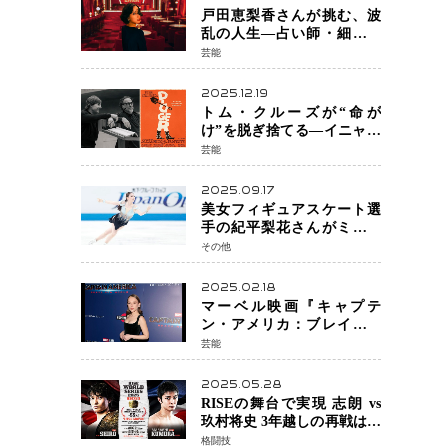
戸田恵梨香さんが挑む、波
乱の人生―占い師・細木数
子をNetflixで実写化
芸能
2025.12.19
トム・クルーズが“命が
け”を脱ぎ捨てる―イニャリ
トゥ監督と挑む前代未聞の
芸能
大惨事コメディ「DIGGER
ディガー」始動
2025.09.17
美女フィギュアスケート選
手の紀平梨花さんがミラノ
五輪出場断念 中部選手権欠
その他
場を発表「安全最優先の判
断」
2025.02.18
マーベル映画『キャプテ
ン・アメリカ：ブレイブ・
ニュー・ワールド』 新ブラ
芸能
ック・ウィドウ役のシラ・
ハースとは！？
2025.05.28
RISEの舞台で実現 志朗 vs
玖村将史 3年越しの再戦は世
界王座戦に！
格闘技