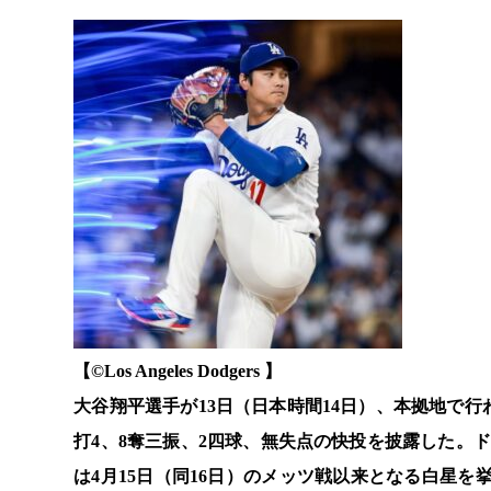
【©️Los Angeles Dodgers 】
大谷翔平選手が13日（日本時間14日）、本拠地で行
打4、8奪三振、2四球、無失点の快投を披露した。
は4月15日（同16日）のメッツ戦以来となる白星を