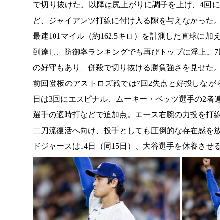
で切り抜けた。以降は尻上がりに調子を上げ、4回に
ど、ジャイアンツ打線に付け入る隙を与えなかった
最速101マイル（約162.5キロ）を計測した直球
到達し、防御率ランキングでも再びトップに浮上。
の好守もあり、併殺で切り抜ける勝負強さを見せた
前回登板のアストロズ戦では7回2失点と好投しな
日は3回にエスピナル、ムーキー・ベッツ選手の2者
選手の適時打などで追加点。エース右腕の力投を打
二刀流復活へ向け、投手としても圧倒的な存在感を
ドジャースは14日（同15日）、大谷選手を休養させ