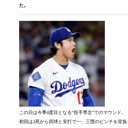
た。
この日は今季4度目となる“投手専念”でのマウンド。
初回は2死から四球と安打で一、三塁のピンチを背