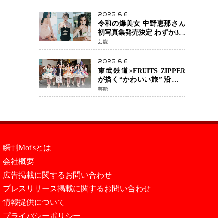
カルチェックも通過
2026.8.6
令和の爆美女 中野恵那さん
初写真集発売決定 わずか3日
で2560万インプレッション
芸能
を記録した話題の美貌を凝
縮
2026.8.6
東武鉄道×FRUITS ZIPPER
が描く“かわいい旅” 沿線を
舞台にした「TOBU KAWAII
芸能
PROJECT」が開幕
瞬刊Mot'sとは
会社概要
広告掲載に関するお問い合わせ
プレスリリース掲載に関するお問い合わせ
情報提供について
プライバシーポリシー