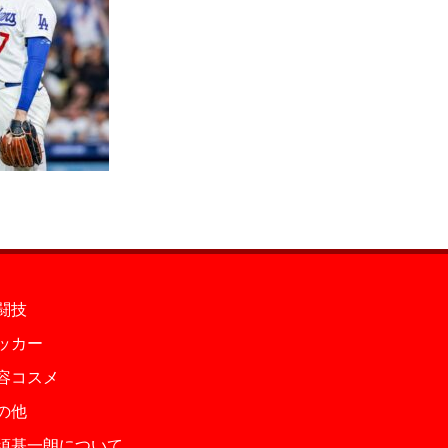
闘技
ッカー
容コスメ
の他
須基一朗について