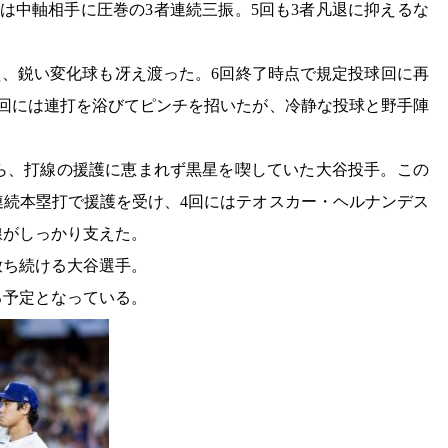
は中軸相手に圧巻の3者連続三振。5回も3者凡退に抑えるな
。
に加え、鋭い変化球も冴え渡った。6回終了時点で規定投球回に再
7回には連打を浴びてピンチを招いたが、冷静な投球と野手陣
。
がら、打線の援護に恵まれず黒星を喫していた大谷投手。この
連続本塁打で援護を受け、4回にはテオスカー・ヘルナンデス
線がしっかり支えた。
放ち続ける大谷選手。
る予定となっている。