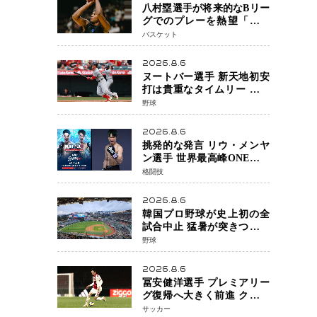
八村塁選手が将来的なBリー
グでのプレーを熱望「一つ
の夢ですね」スター帰還が
バスケット
リーグ価値を押し上げる可
能性
2026.8.6
ヌートバー選手 新天地初安
打は貴重なタイムリー 本拠
地ファンが大歓声 笑顔で歓
野球
喜
2026.8.6
挑発的な発言 リウ・メンヤ
ン選手 世界最高峰ONEで浮
き彫りになる 日本キックボ
格闘技
クシングが直面する“技術
戦”の現在地
2026.8.6
韓国プロ野球が史上初の全
試合中止 猛暑が突きつけた
「屋外スポーツの限界」 日
野球
本発のドーム型施設時代へ
2026.8.6
冨安健洋選手 プレミアリー
グ復帰へ大きく前進 クリス
タルパレス加入目前 メディ
サッカー