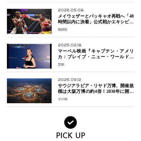
2026.05.08
メイウェザーとパッキャオ再戦へ「48
時間以内に決着」公式戦かエキシビシ
ョンか混迷続く
格闘技
2025.02.18
マーベル映画『キャプテン・アメリ
カ：ブレイブ・ニュー・ワールド』
新ブラック・ウィドウ役のシラ・ハー
芸能
スとは！？
2025.09.12
サウジアラビア・リヤド万博、開催規
模は大阪万博の約4倍！2030年に開幕
予定
その他
PICK UP