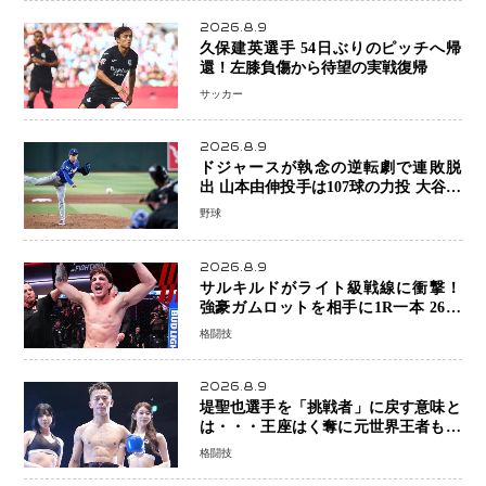
2026.8.9
久保建英選手 54日ぶりのピッチへ帰
還！左膝負傷から待望の実戦復帰
サッカー
2026.8.9
ドジャースが執念の逆転劇で連敗脱
出 山本由伸投手は107球の力投 大谷翔
平選手が延長10回に勝利を呼び込む一
野球
打！
2026.8.9
サルキルドがライト級戦線に衝撃！
強豪ガムロットを相手に1R一本 26歳
の豪州の新星が「トップ戦線」へ名乗
格闘技
り
2026.8.9
堤聖也選手を「挑戦者」に戻す意味と
は・・・王座はく奪に元世界王者も疑
問符 見たいのは井上拓真選手、那須
格闘技
川天心選手との交錯