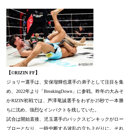
【©️RIZIN FF】
ジョリー選手は、安保瑠輝也選手の弟子として注目を集
め、2022年より「BreakingDown」に参戦。昨年の大みそ
かRIZIN初戦では、芦澤竜誠選手をわずか25秒で一本勝
ちに沈め、強烈なインパクトを残していた。
試合は開始直後、児玉選手のバックスピンキックがロー
ブローとなり、一時中断する波乱の立ち上がりに。それ