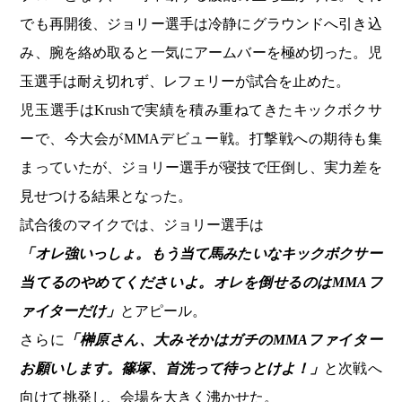
でも再開後、ジョリー選手は冷静にグラウンドへ引き込
み、腕を絡め取ると一気にアームバーを極め切った。児
玉選手は耐え切れず、レフェリーが試合を止めた。
児玉選手はKrushで実績を積み重ねてきたキックボクサ
ーで、今大会がMMAデビュー戦。打撃戦への期待も集
まっていたが、ジョリー選手が寝技で圧倒し、実力差を
見せつける結果となった。
試合後のマイクでは、ジョリー選手は
「オレ強いっしょ。もう当て馬みたいなキックボクサー
当てるのやめてくださいよ。オレを倒せるのはMMAフ
ァイターだけ」
とアピール。
さらに
「榊原さん、大みそかはガチのMMAファイター
お願いします。篠塚、首洗って待っとけよ！」
と次戦へ
向けて挑発し、会場を大きく沸かせた。