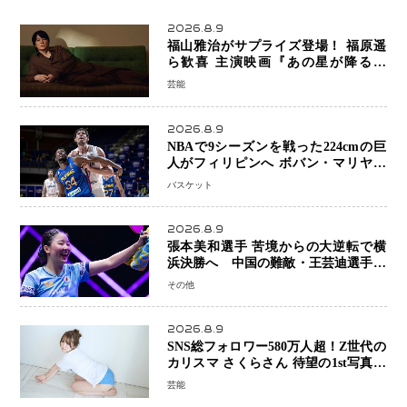
2026.8.9
福山雅治がサプライズ登場！ 福原遥
ら歓喜 主演映画『あの星が降る丘
で、君とまた出会いたい。』舞台あい
芸能
さつで大歓声
2026.8.9
NBAで9シーズンを戦った224cmの巨
人がフィリピンへ ボバン・マリヤノ
ビッチ ジョーンズカップで新たな挑
バスケット
戦
2026.8.9
張本美和選手 苦境からの大逆転で横
浜決勝へ 中国の難敵・王芸迪選手を
撃破「ここからまた行くぞ」兄・智和
その他
選手との兄妹Vにも期待
2026.8.9
SNS総フォロワー580万人超！Z世代の
カリスマ さくらさん 待望の1st写真集
が11月5日発売決定 沖縄で“今しか残
芸能
せない姿”を撮影