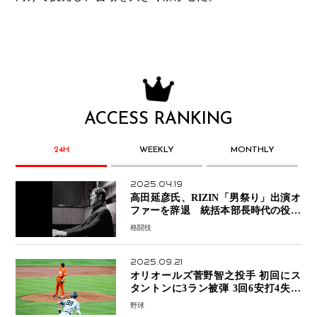
ACCESS RANKING
24H
WEEKLY
MONTHLY
2025.04.19
高田延彦氏、RIZIN「男祭り」出演オ
ファーを辞退 統括本部長時代の役目
「すでに終えています」と明言
格闘技
2025.09.21
オリオールズ菅野智之投手 初回にス
タントンに3ラン被弾 3回6安打4失点
で降板
野球