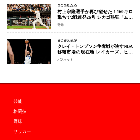
2026.8.9
村上宗隆選手が再び魅せた！160キロ
撃ちで2戦連発26号 シカゴ熱狂「ムネ
はスターだ」米ファンの人気も急上昇
野球
2026.8.9
クレイ・トンプソン争奪戦が映すNBA
移籍市場の現在地 レイカーズ、ヒー
トが注目する36歳の名シューターをマ
バスケット
ーベリックスが簡単に手放せない理由
芸能
格闘技
野球
サッカー