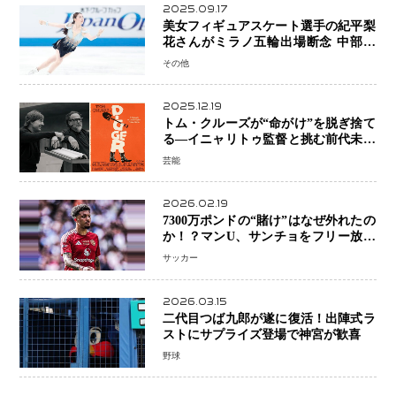
2025.09.17
美女フィギュアスケート選手の紀平梨
花さんがミラノ五輪出場断念 中部選
手権欠場を発表「安全最優先の判断」
その他
2025.12.19
トム・クルーズが“命がけ”を脱ぎ捨て
る―イニャリトゥ監督と挑む前代未聞
の大惨事コメディ「DIGGER ディガ
芸能
ー」始動
2026.02.19
7300万ポンドの“賭け”はなぜ外れたの
か！？マンU、サンチョをフリー放出
へ・・・補強戦略の転換点に
サッカー
2026.03.15
二代目つば九郎が遂に復活！出陣式ラ
ストにサプライズ登場で神宮が歓喜
野球