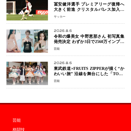
冨安健洋選手 プレミアリーグ復帰へ
大きく前進 クリスタルパレス加入目
前 メディカルチェックも通過
サッカー
2026.8.6
令和の爆美女 中野恵那さん 初写真集
発売決定 わずか3日で2560万インプレ
ッションを記録した話題の美貌を凝縮
芸能
2026.8.6
東武鉄道×FRUITS ZIPPERが描く“か
わいい旅” 沿線を舞台にした「TOBU
KAWAII PROJECT」が開幕
芸能
芸能
格闘技