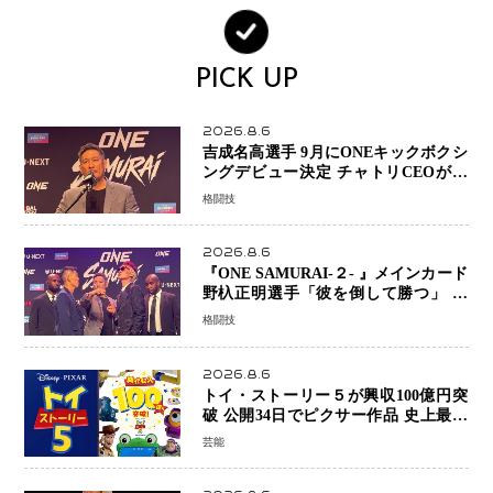
PICK UP
2026.8.6
吉成名高選手 9月にONEキックボクシ
ングデビュー決定 チャトリCEOがサ
プライズ発表 2カ月連続参戦へ
格闘技
2026.8.6
『ONE SAMURAI-２- 』メインカード
野杁正明選手「彼を倒して勝つ」 リ
ウ・メンヤンとの因縁に決着へ 再起
格闘技
を懸けたONEフェザー級トーナメント
初戦
2026.8.6
トイ・ストーリー５が興収100億円突
破 公開34日でピクサー作品 史上最速
日本歴代シリーズ最高更新も目前
芸能