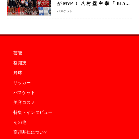
がMVP！八村塁主宰「BLACK
SAMURAI SUMMIT 2026」で存在
バスケット
感 NBAへの夢へ大きな一歩「自信に
なった」
芸能
格闘技
野球
サッカー
バスケット
美容コスメ
特集・インタビュー
その他
高須基仁について