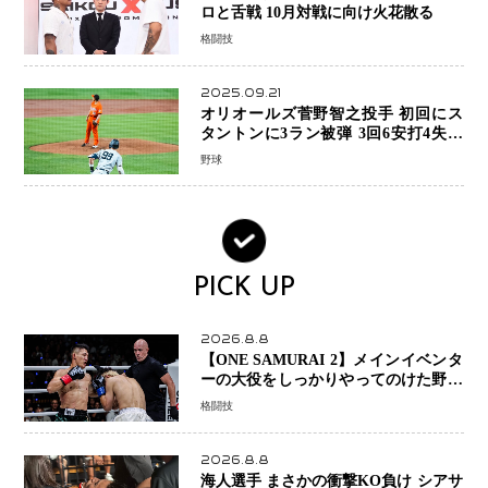
ロと舌戦 10月対戦に向け火花散る
格闘技
2025.09.21
オリオールズ菅野智之投手 初回にス
タントンに3ラン被弾 3回6安打4失点
で降板
野球
PICK UP
2026.8.8
【ONE SAMURAI 2】メインイベンタ
ーの大役をしっかりやってのけた野杁
正明が衝撃のリベンジ！ リウ・メン
格闘技
ヤンを1R・2分59秒KO、左カウンタ
ーで完全決着
2026.8.8
海人選手 まさかの衝撃KO負け シアサ