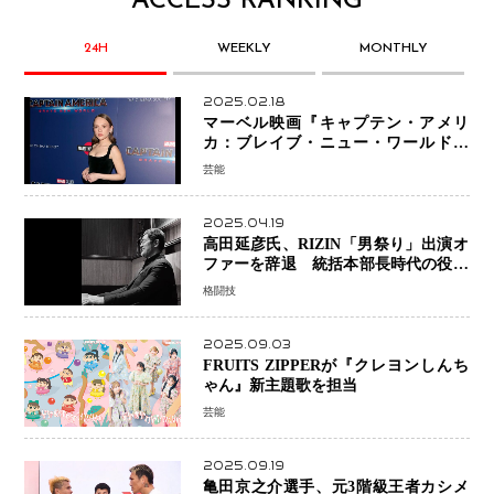
ACCESS RANKING
24H
WEEKLY
MONTHLY
2025.02.18
マーベル映画『キャプテン・アメリ
カ：ブレイブ・ニュー・ワールド』
新ブラック・ウィドウ役のシラ・ハー
芸能
スとは！？
2025.04.19
高田延彦氏、RIZIN「男祭り」出演オ
ファーを辞退 統括本部長時代の役目
「すでに終えています」と明言
格闘技
2025.09.03
FRUITS ZIPPERが『クレヨンしんち
ゃん』新主題歌を担当
芸能
2025.09.19
亀田京之介選手、元3階級王者カシメ