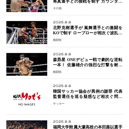
将真選手との接戦を制す カウンター
と正確な打撃で判定勝利
その他
2026.8.8
北野克樹選手が 嵐舞選手との激闘を
KOで制す ローブローが相次ぐ波乱の
展開…涙の勝利「生まれてくる娘のた
格闘技
めに750万円を使いたい」
2026.8.8
森昴星 ONEデビュー戦で劇的な逆転
一本！ 佐藤雄介の強烈な打撃を耐え
抜き、リアネイキッドチョークで勝利
格闘技
2026.8.8
韓国サッカー協会が異例の謝罪 代表
監督選任を巡る疑惑など相次ぐ問題
「組織の刷新」誓う
サッカー
2026.8.8
福岡大学附属大濠高校の本田蕗以選手