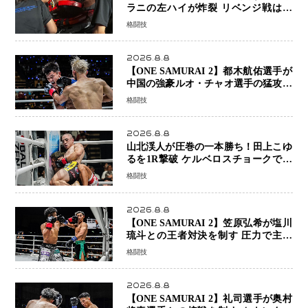
ラニの左ハイが炸裂 リベンジ戦は一
瞬で決着
格闘技
2026.8.8
【ONE SAMURAI 2】都木航佑選手が
中国の強豪ルオ・チャオ選手の猛攻を
受けながらも的確な攻撃で応戦 最後
格闘技
まで打ち合うも判定でチャオに軍配
2026.8.8
山北渓人が圧巻の一本勝ち！田上こゆ
るを1R撃破 ケルベロスチョークで存
在感を示す
格闘技
2026.8.8
【ONE SAMURAI 2】笠原弘希が塩川
琉斗との王者対決を制す 圧力で主導
権を握り判定勝利
格闘技
2026.8.8
【ONE SAMURAI 2】礼司選手が奥村