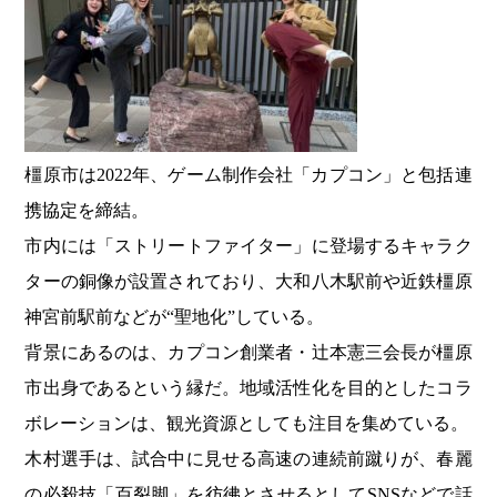
橿原市は2022年、ゲーム制作会社「カプコン」と包括連
携協定を締結。
市内には「ストリートファイター」に登場するキャラク
ターの銅像が設置されており、大和八木駅前や近鉄橿原
神宮前駅前などが“聖地化”している。
背景にあるのは、カプコン創業者・辻本憲三会長が橿原
市出身であるという縁だ。地域活性化を目的としたコラ
ボレーションは、観光資源としても注目を集めている。
木村選手は、試合中に見せる高速の連続前蹴りが、春麗
の必殺技「百裂脚」を彷彿とさせるとしてSNSなどで話