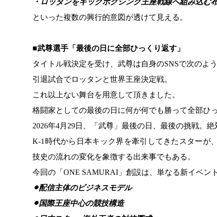
・ロッタンをキックボクシング王座戦線へ組み込む
といった複数の興行的意図が透けて見える。
■武尊選手「最後の日に全部ひっくり返す」
タイトル戦決定を受け、武尊は自身のSNSで次のよ
引退試合でロッタンと世界王座決定戦。
これ以上ない舞台を用意して頂きました。
格闘家としての最後の日に何が何でも勝って全部ひ
2026年4月29日、「武尊」最後の日、最後の挑戦。
K-1時代から日本キック界を牽引してきたスターが
技史の流れの変化を象徴する出来事でもある。
今回の「ONE SAMURAI」創設は、単なる新イベン
⚫︎配信主体のビジネスモデル
⚫︎国際王座中心の競技構造