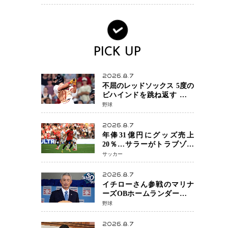
活動終了
PICK UP
2026.8.7
不屈のレッドソックス 5度の
ビハインドを跳ね返す 延長
13回サヨナラ勝ち 吉田正尚
野球
選手も2安打1打点で貢献 4得
点以上は驚異の28連勝
2026.8.7
年俸31億円にグッズ売上
20％…サラーがトラブゾン
スポル加入 世界サッカーは
サッカー
「五大リーグ一強」から新
時代へ
2026.8.7
イチローさん参戦のマリナ
ーズOBホームランダービー
が無料生配信 北米ならで
野球
はの“魅せる興行”に世界が
注目
2026.8.7