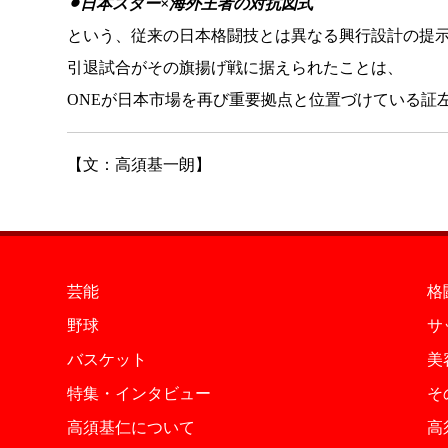
⚫︎日本スター×海外王者の対抗図式
という、従来の日本格闘技とは異なる興行設計の提
引退試合がその旗揚げ戦に据えられたことは、
ONEが日本市場を再び重要拠点と位置づけている証
【文：高須基一朗】
芸能
格
野球
サ
バスケット
美
特集・インタビュー
そ
高須基仁について
高