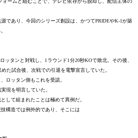
トフォームと組むことで、テレビ依存から脱却し、配信主体の
であり、今回のシリーズ創設は、かつてPRIDEやK-1が築
る。
でロッタンと対戦し、1ラウンド1分20秒KOで敗北。その後、
を収めた試合後、次戦での引退を電撃宣言していた。
り、ロッタン側もこれを受諾。
戦実現を明言していた。
戦として組まれたことは極めて異例だ。
競技構造では例外的であり、そこには