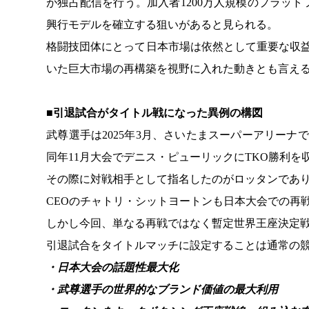
が独占配信を行う。加入者1200万人規模のプラッ
興行モデルを確立する狙いがあると見られる。
格闘技団体にとって日本市場は依然として重要な収益源
いた巨大市場の再構築を視野に入れた動きとも言え
■引退試合がタイトル戦になった異例の構図
武尊選手は2025年3月、さいたまスーパーアリーナ
同年11月大会でデニス・ピューリックにTKO勝利
その際に対戦相手として指名したのがロッタンであ
CEOのチャトリ・シットヨートンも日本大会での再
しかし今回、単なる再戦ではなく暫定世界王座決定
引退試合をタイトルマッチに設定することは通常の
・日本大会の話題性最大化
・武尊選手の世界的なブランド価値の最大利用