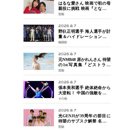
はるな愛さん 映画で初の母
親役に挑戦 映画『となりの
とらんす少女ちゃん』11月7
芸能
日公開 未来の自分との対話
を描く注目作
2026.8.7
野杁正明選手 海人選手が計
量＆ハイドレーションテス
トをクリア「ONE
格闘技
SAMURAI 2」決戦へ万全の
準備整う
2026.8.7
元NMB48 原かれんさん 待望
の1st写真集『どストライ
ク』発売決定 バリで魅せる
芸能
25歳の新境地
2026.8.7
張本美和選手 絶体絶命から
大逆転！ 中国の強敵を撃破
しWTT横浜でベスト8進出
その他
2026.8.7
光GENJIが39周年の節目に
待望のサブスク解禁 名曲の
数々がデジタル配信へ 40周
芸能