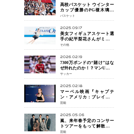
高校バスケット ウインター
カップ優勝のPG榎木璃旺
（えのき・りお）がプロの
バスケット
現場へ―。
2025.09.17
美女フィギュアスケート選
手の紀平梨花さんがミラノ
五輪出場断念 中部選手権欠
その他
場を発表「安全最優先の判
断」
2026.02.19
7300万ポンドの“賭け”はな
ぜ外れたのか！？マンU、サ
ンチョをフリー放出
サッカー
へ・・・補強戦略の転換点
に
2025.02.18
マーベル映画『キャプテ
ン・アメリカ：ブレイブ・
ニュー・ワールド』 新ブラ
芸能
ック・ウィドウ役のシラ・
ハースとは！？
2025.05.06
嵐、来年春予定のコンサー
トツアーをもって解散 フ
ァンクラブも2026年5月末で
芸能