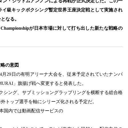
ッタン・ジットムアンノンによる再戦が正式決定した。この一
ライ級キックボクシング暫定世界王座決定戦として実施され
合となる。
hampionshipが日本市場に対して打ち出した新たな戦略の
攻略の意図
どを通じて4月29日の有明アリーナ大会を、従来予定されていたナンバ
AMURAI」旗揚げ戦へ変更すると発表した。
ックボクシング、サブミッショングラップリングを横断する総合格
海外トップ選手を軸にシリーズ化される予定だ。
日本国内では動画配信サービスの