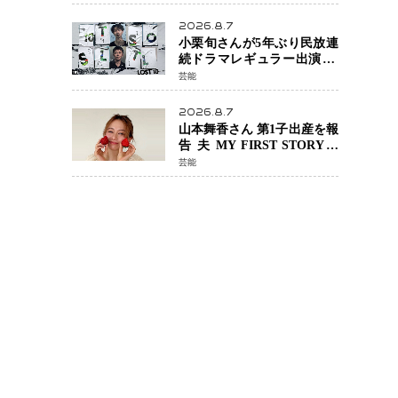
年へ向け1年間で全作品を順
次公開
2026.8.7
小栗旬さんが5年ぶり民放連
続ドラマレギュラー出演 横
浜流星さんと初共演
芸能
『LOST10』で異色バディ結
成
2026.8.7
山本舞香さん 第1子出産を報
告 夫 MY FIRST STORYの
Hiroさんとの新たな家族生
芸能
活「母子ともに健康」