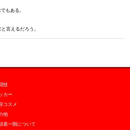
示でもある。
左と言えるだろう。
闘技
ッカー
容コスメ
の他
須基一朗について