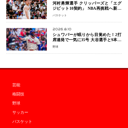
河村勇輝選手 クリッパーズと「エグ
ジビット10契約」 NBA再挑戦へ新た
な一歩、八村塁選手との共闘にも期待
バスケット
2026.8.10
シュワバーが眠りから目覚めた！2打
席連発で一気に35号 大谷選手と9本差
に 本塁打王争いで単独トップ浮上
野球
芸能
格闘技
野球
サッカー
バスケット