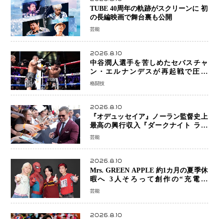
TUBE 40周年の軌跡がスクリーンに 初
の長編映画で舞台裏も公開
芸能
2026.8.10
中谷潤人選手を苦しめたセバスチャ
ン・エルナンデスが再起戦で圧巻
KO 2回で相手を沈める…次戦は亀田
格闘技
京之介
2026.8.10
『オデュッセイア』ノーラン監督史上
最高の興行収入『ダークナイト ライ
ジング』超え、世界で11億ドル突破
芸能
2026.8.10
Mrs. GREEN APPLE 約1カ月の夏季休
暇へ 3人そろって創作の“充電期
間”「自分らしいインプットを」
芸能
2026.8.10