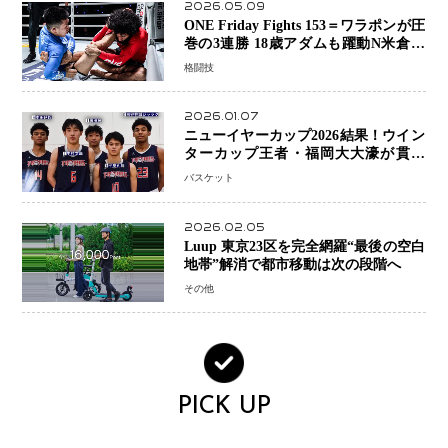
2026.05.09
ONE Friday Fights 153＝ワラポンが圧
巻の3連勝 18歳アダムも躍動N米倉大
貴選手は悲願のONE初勝利
格闘技
2026.01.07
ニューイヤーカップ2026結果！ウイン
ターカップ王者・福岡大大濠が貫禄
V！ 東山は“背番号継承”で新たな物語
バスケット
を刻む
2026.02.05
Luup 東京23区を完全網羅“最後の空白
地帯”解消で都市移動は次の段階へ
その他
PICK UP