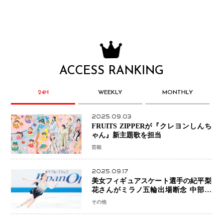
ACCESS RANKING
24H
WEEKLY
MONTHLY
2025.09.03
FRUITS ZIPPERが『クレヨンしんち
ゃん』新主題歌を担当
芸能
2025.09.17
美女フィギュアスケート選手の紀平梨
花さんがミラノ五輪出場断念 中部選
手権欠場を発表「安全最優先の判断」
その他