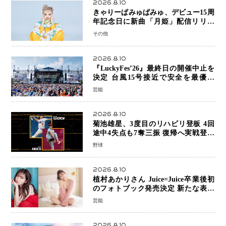
2026.8.10
きゃりーぱみゅぱみゅ、デビュー15周
年記念日に新曲「月姫」配信リリー
ス 自身初の主催フェス「PAMYU
その他
FES」も開催
2026.8.10
『LuckyFes’26』最終日の開催中止を
決定 台風15号接近で安全を最優先
「苦渋の判断」
芸能
2026.8.10
菊池雄星、3度目のリハビリ登板 4回
途中4失点も7奪三振 復帰へ実戦登板
を重ねる
野球
2026.8.10
植村あかりさん Juice=Juice卒業後初
のフォトブック発売決定 新たな表現
者としての“今”を凝縮
芸能
2026.8.10