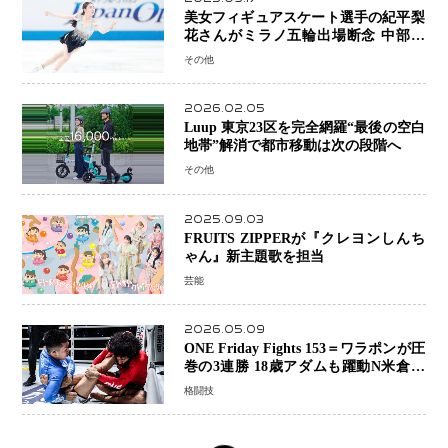
美女フィギュアスケート選手の紀平梨
花さんがミラノ五輪出場断念 中部選
手権欠場を発表「安全最優先の判断」
その他
2026.02.05
Luup 東京23区を完全網羅“最後の空白
地帯”解消で都市移動は次の段階へ
その他
2025.09.03
FRUITS ZIPPERが『クレヨンしんち
ゃん』新主題歌を担当
芸能
2026.05.09
ONE Friday Fights 153＝ワラポンが圧
巻の3連勝 18歳アダムも躍動N米倉大
貴選手は悲願のONE初勝利
格闘技