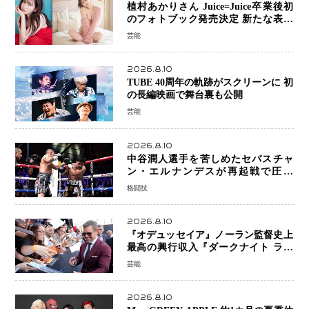
植村あかりさん Juice=Juice卒業後初
のフォトブック発売決定 新たな表現
者としての“今”を凝縮
芸能
2026.8.10
TUBE 40周年の軌跡がスクリーンに 初
の長編映画で舞台裏も公開
芸能
2026.8.10
中谷潤人選手を苦しめたセバスチャ
ン・エルナンデスが再起戦で圧巻
KO 2回で相手を沈める…次戦は亀田
格闘技
京之介
2026.8.10
『オデュッセイア』ノーラン監督史上
最高の興行収入『ダークナイト ライ
ジング』超え、世界で11億ドル突破
芸能
2026.8.10