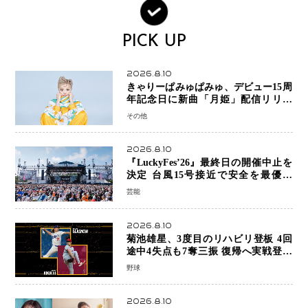
PICK UP
2026.8.10
きゃりーぱみゅぱみゅ、デビュー15周
年記念日に新曲「月姫」配信リリー
ス 自身初の主催フェス「PAMYU
その他
FES」も開催
2026.8.10
『LuckyFes’26』最終日の開催中止を
決定 台風15号接近で安全を最優先
「苦渋の判断」
芸能
2026.8.10
菊池雄星、3度目のリハビリ登板 4回
途中4失点も7奪三振 復帰へ実戦登板
を重ねる
野球
2026.8.10