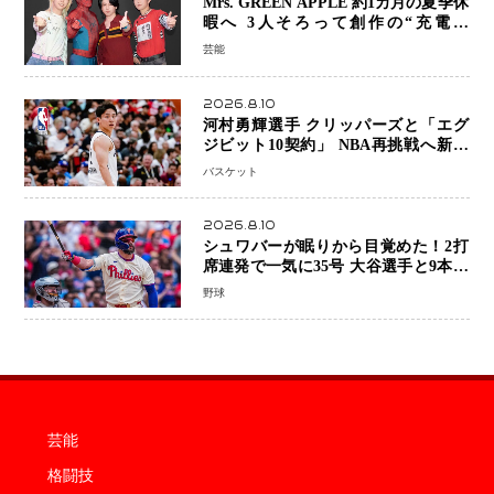
Mrs. GREEN APPLE 約1カ月の夏季休
暇へ 3人そろって創作の“充電期
間”「自分らしいインプットを」
芸能
2026.8.10
河村勇輝選手 クリッパーズと「エグ
ジビット10契約」 NBA再挑戦へ新た
な一歩、八村塁選手との共闘にも期待
バスケット
2026.8.10
シュワバーが眠りから目覚めた！2打
席連発で一気に35号 大谷選手と9本差
に 本塁打王争いで単独トップ浮上
野球
芸能
格闘技