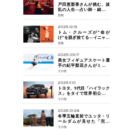
戸田恵梨香さんが挑む、波
乱の人生―占い師・細木数
子をNetflixで実写化
芸能
2025.12.19
トム・クルーズが“命が
け”を脱ぎ捨てる―イニャリ
トゥ監督と挑む前代未聞の
芸能
大惨事コメディ「DIGGER
ディガー」始動
2025.09.17
美女フィギュアスケート選
手の紀平梨花さんがミラノ
五輪出場断念 中部選手権欠
その他
場を発表「安全最優先の判
断」
2025.11.10
トヨタ、9代目「ハイラック
ス」をタイで世界初公開
電動化戦略の象徴となる
その他
BEVモデルを初設定
2026.01.28
冬季五輪直前でユッタ・リ
ールダムが見せた「完成
形」転倒と涙を越えて─ミラ
その他