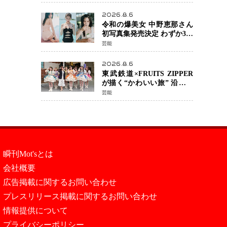
カルチェックも通過
2026.8.6
令和の爆美女 中野恵那さん
初写真集発売決定 わずか3日
で2560万インプレッション
芸能
を記録した話題の美貌を凝
縮
2026.8.6
東武鉄道×FRUITS ZIPPER
が描く“かわいい旅” 沿線を
舞台にした「TOBU KAWAII
芸能
PROJECT」が開幕
瞬刊Mot'sとは
会社概要
広告掲載に関するお問い合わせ
プレスリリース掲載に関するお問い合わせ
情報提供について
プライバシーポリシー