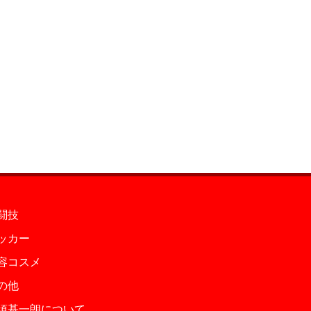
闘技
ッカー
容コスメ
の他
須基一朗について