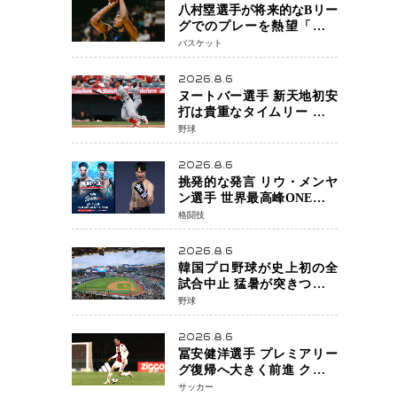
八村塁選手が将来的なBリー
グでのプレーを熱望「一つ
の夢ですね」スター帰還が
バスケット
リーグ価値を押し上げる可
能性
2026.8.6
ヌートバー選手 新天地初安
打は貴重なタイムリー 本拠
地ファンが大歓声 笑顔で歓
野球
喜
2026.8.6
挑発的な発言 リウ・メンヤ
ン選手 世界最高峰ONEで浮
き彫りになる 日本キックボ
格闘技
クシングが直面する“技術
戦”の現在地
2026.8.6
韓国プロ野球が史上初の全
試合中止 猛暑が突きつけた
「屋外スポーツの限界」 日
野球
本発のドーム型施設時代へ
2026.8.6
冨安健洋選手 プレミアリー
グ復帰へ大きく前進 クリス
タルパレス加入目前 メディ
サッカー