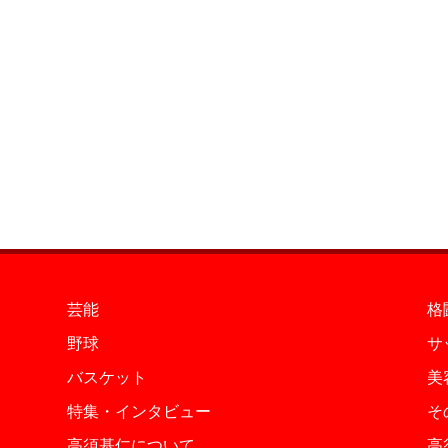
芸能
格
野球
サ
バスケット
美
特集・インタビュー
そ
高須基仁について
高