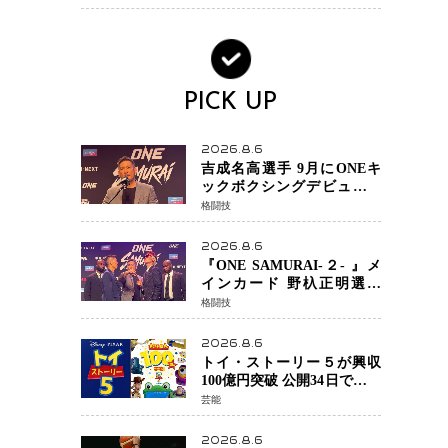
ノで金を狙うオランダ女王
の現在地
PICK UP
2026.8.6
吉成名高選手 9月にONEキ
ックボクシングデビュー決
定 チャトリCEOがサプライ
格闘技
ズ発表 2カ月連続参戦へ
2026.8.6
『ONE SAMURAI-２- 』メ
インカード 野杁正明選手
「彼を倒して勝つ」 リウ・
格闘技
メンヤンとの因縁に決着へ
再起を懸けたONEフェザー
2026.8.6
級トーナメント初戦
トイ・ストーリー５が興収
100億円突破 公開34日でピク
サー作品 史上最速 日本歴代
芸能
シリーズ最高更新も目前
2026.8.6