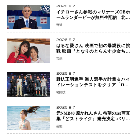
2026.8.7
イチローさん参戦のマリナーズOBホ
ームランダービーが無料生配信 北米
ならではの“魅せる興行”に世界が注目
野球
2026.8.7
はるな愛さん 映画で初の母親役に挑
戦 映画『となりのとらんす少女ちゃ
ん』11月7日公開 未来の自分との対話
芸能
を描く注目作
2026.8.7
野杁正明選手 海人選手が計量＆ハイ
ドレーションテストをクリア「ONE
SAMURAI 2」決戦へ万全の準備整う
格闘技
2026.8.7
元NMB48 原かれんさん 待望の1st写真
集『どストライク』発売決定 バリで
魅せる25歳の新境地
芸能