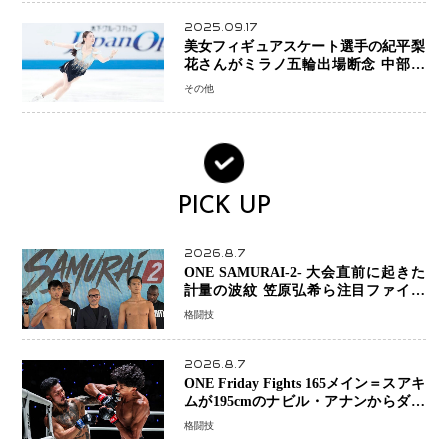
2025.09.17
美女フィギュアスケート選手の紀平梨
花さんがミラノ五輪出場断念 中部選
手権欠場を発表「安全最優先の判断」
その他
PICK UP
2026.8.7
ONE SAMURAI-2- 大会直前に起きた
計量の波紋 笠原弘希ら注目ファイタ
ーは契約体重で決戦へ、山本歩夢と平
格闘技
山諒選手戦は中止に
2026.8.7
ONE Friday Fights 165メイン＝スアキ
ムが195cmのナビル・アナンからダウ
ン奪取！猛反撃を耐え抜き判定勝利、
格闘技
8連勝を達成