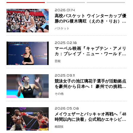
2026.01.14
高校バスケット ウインターカップ優
勝のPG榎木璃旺（えのき・りお）が
プロの現場へ―。
バスケット
2025.02.18
マーベル映画『キャプテン・アメリ
カ：ブレイブ・ニュー・ワールド』
新ブラック・ウィドウ役のシラ・ハー
芸能
スとは！？
2025.09.11
競泳女子の池江璃花子選手が活動拠点
を豪州から日本へ！ 豪州での挑戦を
糧に、28年ロサンゼルス五輪へ再始動
その他
2026.05.08
メイウェザーとパッキャオ再戦へ「48
時間以内に決着」公式戦かエキシビシ
ョンか混迷続く
格闘技