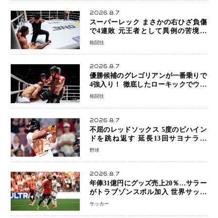
2026.8.7
スーパーレック まさかの右ひざ負傷
で4連敗 元王者として異例の苦境…
「アクシデント」でも消えない危険信
格闘技
号
2026.8.7
優勝候補のグレゴリアンが一番乗りで
4強入り！ 徹底したローキックでウス
ビャンを攻略、判定勝利
格闘技
2026.8.7
不屈のレッドソックス 5度のビハイン
ドを跳ね返す 延長13回サヨナラ勝
ち 吉田正尚選手も2安打1打点で貢献 4
野球
得点以上は驚異の28連勝
2026.8.7
年俸31億円にグッズ売上20％…サラー
がトラブゾンスポル加入 世界サッカ
ーは「五大リーグ一強」から新時代へ
サッカー