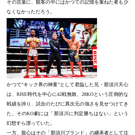
その言葉に、観客の中にはかつての記憶を重ねた者も少
なくなかっただろう。
かつて“キック界の神童”として君臨した兄・那須川天心
は、RISE時代を中心に42戦無敗、28KOという圧倒的な
戦績を誇り、試合のたびに異次元の強さを見せつけてき
た。そのKO劇には「那須川に判定勝ちはない」という
幻想すら漂っていた。
一方、龍心はその「那須川ブランド」の継承者として注