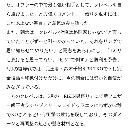
た。オファーの中で最も強い相手として、クレベルを自
ら選びました」と力強くコメント。「借りを返すには、
これ以上ない舞台」と意気込みを語った。
また、朝倉は「クレベルが“俺は格闘家じゃない”と言っ
ていたことがずっと引っかかっていた。それをリングで
思い知らせてやりたい」と闘志をあらわにし、「1ミリ
も負けると思ってない。“ヒジ”で倒す」と勝利を予告。
5月の復帰戦では、元王者・鈴木千裕を3R TKOで下し完
全復活を印象付けただけに、今の朝倉には勢いと自信が
みなぎっている。
一方のクレベルは、5月の「RIZIN男祭り」にて新フェザ
ー級王者ラジャブアリ・シェイドゥラエフにわずか62秒
でKOされるという衝撃の敗北を喫しており、そのダメ
ージと再調整の短さが懸念材料となる。