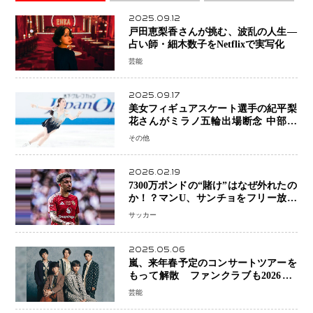
2025.09.12
戸田恵梨香さんが挑む、波乱の人生―
占い師・細木数子をNetflixで実写化
芸能
2025.09.17
美女フィギュアスケート選手の紀平梨
花さんがミラノ五輪出場断念 中部選
手権欠場を発表「安全最優先の判断」
その他
2026.02.19
7300万ポンドの“賭け”はなぜ外れたの
か！？マンU、サンチョをフリー放出
へ・・・補強戦略の転換点に
サッカー
2025.05.06
嵐、来年春予定のコンサートツアーを
もって解散 ファンクラブも2026年5
月末で活動終了
芸能