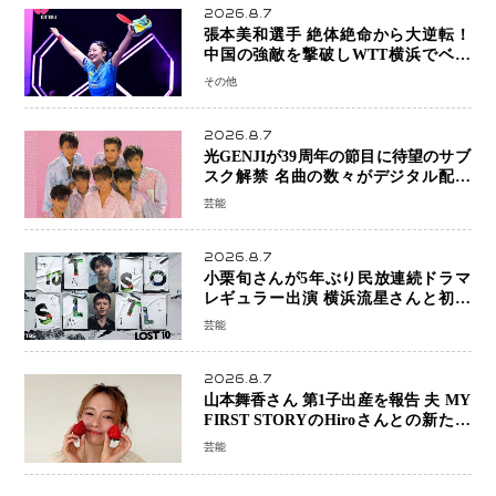
2026.8.7
張本美和選手 絶体絶命から大逆転！
中国の強敵を撃破しWTT横浜でベス
ト8進出
その他
2026.8.7
光GENJIが39周年の節目に待望のサブ
スク解禁 名曲の数々がデジタル配信
へ 40周年へ向け1年間で全作品を順次
芸能
公開
2026.8.7
小栗旬さんが5年ぶり民放連続ドラマ
レギュラー出演 横浜流星さんと初共
演『LOST10』で異色バディ結成
芸能
2026.8.7
山本舞香さん 第1子出産を報告 夫 MY
FIRST STORYのHiroさんとの新たな
家族生活「母子ともに健康」
芸能