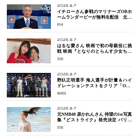
2026.8.7
イチローさん参戦のマリナーズOBホ
ームランダービーが無料生配信 北米
ならではの“魅せる興行”に世界が注目
野球
2026.8.7
はるな愛さん 映画で初の母親役に挑
戦 映画『となりのとらんす少女ちゃ
ん』11月7日公開 未来の自分との対話
芸能
を描く注目作
2026.8.7
野杁正明選手 海人選手が計量＆ハイ
ドレーションテストをクリア「ONE
SAMURAI 2」決戦へ万全の準備整う
格闘技
2026.8.7
元NMB48 原かれんさん 待望の1st写真
集『どストライク』発売決定 バリで
魅せる25歳の新境地
芸能