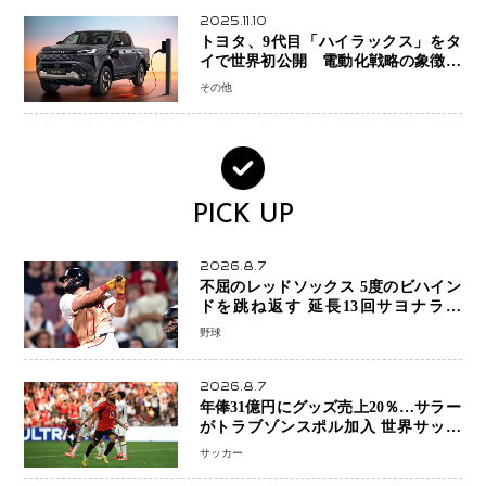
2025.11.10
トヨタ、9代目「ハイラックス」をタ
イで世界初公開 電動化戦略の象徴と
なるBEVモデルを初設定
その他
PICK UP
2026.8.7
不屈のレッドソックス 5度のビハイン
ドを跳ね返す 延長13回サヨナラ勝
ち 吉田正尚選手も2安打1打点で貢献 4
野球
得点以上は驚異の28連勝
2026.8.7
年俸31億円にグッズ売上20％…サラー
がトラブゾンスポル加入 世界サッカ
ーは「五大リーグ一強」から新時代へ
サッカー