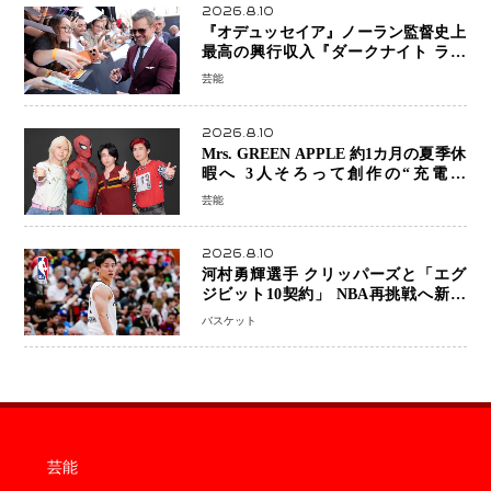
2026.8.10
『オデュッセイア』ノーラン監督史上
最高の興行収入『ダークナイト ライ
ジング』超え、世界で11億ドル突破
芸能
2026.8.10
Mrs. GREEN APPLE 約1カ月の夏季休
暇へ 3人そろって創作の“充電期
間”「自分らしいインプットを」
芸能
2026.8.10
河村勇輝選手 クリッパーズと「エグ
ジビット10契約」 NBA再挑戦へ新た
な一歩、八村塁選手との共闘にも期待
バスケット
芸能