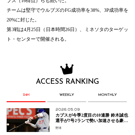
ブス（16得点）らも続いた。
チームは堅守でウルブズのFG成功率を38%、3P成功率を
20%に封じた。
第3戦は4月25日（日本時間26日）、ミネソタのターゲッ
ト・センターで開催される。
ACCESS RANKING
24H
WEEKLY
MONTHLY
2026.05.09
カブスが今季2度目の10連勝 鈴木誠也
選手が7号2ランで勢い加速させる豪快
アーチ
野球