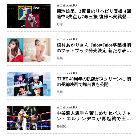
2026.8.10
菊池雄星、3度目のリハビリ登板 4回
途中4失点も7奪三振 復帰へ実戦登板
を重ねる
野球
2026.8.10
植村あかりさん Juice=Juice卒業後初
のフォトブック発売決定 新たな表現
者としての“今”を凝縮
芸能
2026.8.10
TUBE 40周年の軌跡がスクリーンに 初
の長編映画で舞台裏も公開
芸能
2026.8.10
中谷潤人選手を苦しめたセバスチャ
ン・エルナンデスが再起戦で圧巻
KO 2回で相手を沈める…次戦は亀田
格闘技
京之介