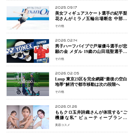
2025.09.17
美女フィギュアスケート選手の紀平梨
花さんがミラノ五輪出場断念 中部選
手権欠場を発表「安全最優先の判断」
その他
2026.02.14
男子ハーフパイプで戸塚優斗選手が悲
願の金 メダル 19歳の山田琉聖選手が
銅、日本勢W表彰台 平野歩夢は7位
その他
2026.02.05
Luup 東京23区を完全網羅“最後の空白
地帯”解消で都市移動は次の段階へ
その他
2026.01.26
ももクロ玉井詩織さんが体現する“ご
機嫌な私” ビューティーブランド
「iYON」が描く新しいスキンケア体
美容コスメ
験