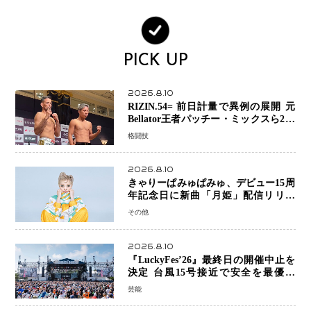
PICK UP
2026.8.10
RIZIN.54= 前日計量で異例の展開 元
Bellator王者パッチー・ミックスら2人
が体重超過…秋元強真―クレベルは両
格闘技
者クリアで決戦へ
2026.8.10
きゃりーぱみゅぱみゅ、デビュー15周
年記念日に新曲「月姫」配信リリー
ス 自身初の主催フェス「PAMYU
その他
FES」も開催
2026.8.10
『LuckyFes’26』最終日の開催中止を
決定 台風15号接近で安全を最優先
「苦渋の判断」
芸能