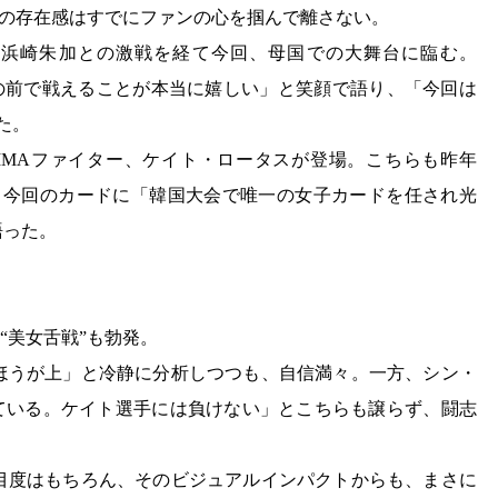
その存在感はすでにファンの心を掴んで離さない。
NA、浜崎朱加との激戦を経て今回、母国での大舞台に臨む。
ンの前で戦えることが本当に嬉しい」と笑顔で語り、「今回は
た。
MAファイター、ケイト・ロータスが登場。こちらも昨年
んだ。今回のカードに「韓国大会で唯一の女子カードを任され光
語った。
“美女舌戦”も勃発。
ほうが上」と冷静に分析しつつも、自信満々。一方、シン・
している。ケイト選手には負けない」とこちらも譲らず、闘志
目度はもちろん、そのビジュアルインパクトからも、まさに