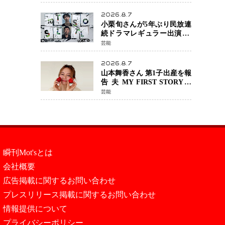
年へ向け1年間で全作品を順
次公開
2026.8.7
小栗旬さんが5年ぶり民放連
続ドラマレギュラー出演 横
浜流星さんと初共演
芸能
『LOST10』で異色バディ結
成
2026.8.7
山本舞香さん 第1子出産を報
告 夫 MY FIRST STORYの
Hiroさんとの新たな家族生
芸能
活「母子ともに健康」
瞬刊Mot'sとは
会社概要
広告掲載に関するお問い合わせ
プレスリリース掲載に関するお問い合わせ
情報提供について
プライバシーポリシー