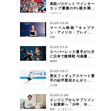
高校バスケット ウインター
カップ優勝のPG榎木璃旺
（えのき・りお）がプロの
バスケット
現場へ―。
2025.02.18
マーベル映画『キャプテ
ン・アメリカ：ブレイブ・
ニュー・ワールド』 新ブラ
芸能
ック・ウィドウ役のシラ・
ハースとは！？
2025.07.31
スーパーレック選手が11月
に日本で復帰戦 与座優貴選
手との激突に「すべての技
格闘技
術を見せたい」
2025.09.17
美女フィギュアスケート選
手の紀平梨花さんがミラノ
五輪出場断念 中部選手権欠
その他
場を発表「安全最優先の判
断」
2026.01.28
エンジニアからサプリメン
ト起業家へ「20年、30年続
く事業」を本気で考えた竹
特集・インタビュー