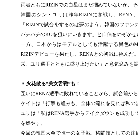
両者ともにRIZINでの白星はまだ掴めていないが、
韓国のシン・ユリは昨年RIZINに参戦し、RE
「RIZINで試合をするのは夢のよう。韓国のファ
バチバチのKOを狙いにいきます」と自信をのぞかせ
一方、日本からはモデルとしても活躍する異色のM
RIZINデビューを果たし、RENAとの初戦に挑
栄。ユリ選手とともに盛り上げたい」と意気込みを
火花散る“美女舌戦”も！
互いにRENA選手に敗れていることから、試合前から
ケイトは「打撃も組みも、全体の流れを見れば私の
ユリは「私はRENA選手からテイクダウンも成功
を燃やす。
今回の韓国大会で唯一の女子戦。格闘技としての注