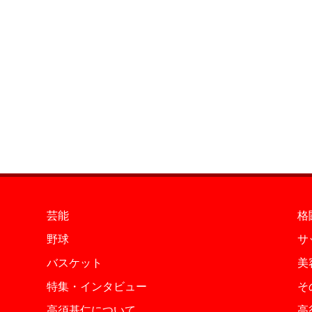
芸能
格
野球
サ
バスケット
美
特集・インタビュー
そ
高須基仁について
高