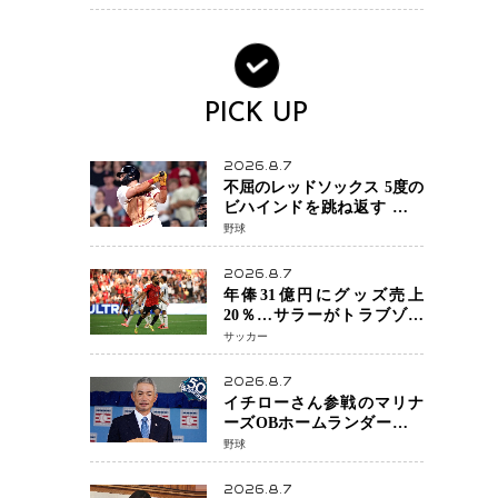
田嶺さんの決断
PICK UP
2026.8.7
不屈のレッドソックス 5度の
ビハインドを跳ね返す 延長
13回サヨナラ勝ち 吉田正尚
野球
選手も2安打1打点で貢献 4得
点以上は驚異の28連勝
2026.8.7
年俸31億円にグッズ売上
20％…サラーがトラブゾン
スポル加入 世界サッカーは
サッカー
「五大リーグ一強」から新
時代へ
2026.8.7
イチローさん参戦のマリナ
ーズOBホームランダービー
が無料生配信 北米ならで
野球
はの“魅せる興行”に世界が
注目
2026.8.7