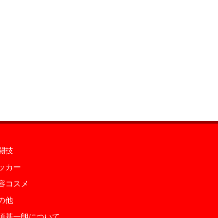
闘技
ッカー
容コスメ
の他
須基一朗について