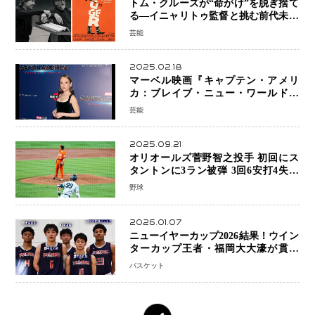
トム・クルーズが“命がけ”を脱ぎ捨て
る―イニャリトゥ監督と挑む前代未聞
の大惨事コメディ「DIGGER ディガ
芸能
ー」始動
2025.02.18
マーベル映画『キャプテン・アメリ
カ：ブレイブ・ニュー・ワールド』
新ブラック・ウィドウ役のシラ・ハー
芸能
スとは！？
2025.09.21
オリオールズ菅野智之投手 初回にス
タントンに3ラン被弾 3回6安打4失点
で降板
野球
2026.01.07
ニューイヤーカップ2026結果！ウイン
ターカップ王者・福岡大大濠が貫禄
V！ 東山は“背番号継承”で新たな物語
バスケット
を刻む