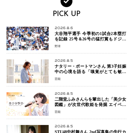
PICK UP
2026.8.6
大谷翔平選手 今季初の1試合2本塁打
を記録 25号＆26号の猛打賞もドジャ
ースは今季ワーストの6連敗
野球
2026.8.5
ナタリー・ポートマンさん 第3子妊娠
中の心境を語る「嗅覚がとても敏感
に」マタニティフォトも公開
芸能
2026.8.5
二階堂ふみさんらを輩出した「美少女
図鑑」が次世代歌姫を発掘 エイベッ
クスと「美少女歌祭2026」開催決定
芸能
福岡審査を初導入で全国規模へ
2026.8.5
STU48中村舞さん 2nd写真集の先行カ