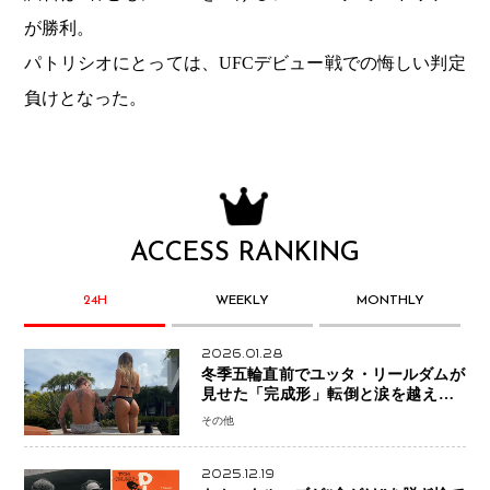
が勝利。
パトリシオにとっては、UFCデビュー戦での悔しい判定
負けとなった。
ACCESS RANKING
24H
WEEKLY
MONTHLY
2026.01.28
冬季五輪直前でユッタ・リールダムが
見せた「完成形」転倒と涙を越えて─
ミラノで金を狙うオランダ女王の現在
その他
地
2025.12.19