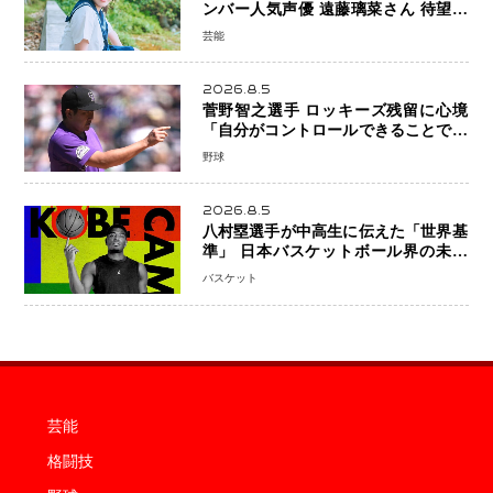
ンバー人気声優 遠藤璃菜さん 待望の
1st写真集が10月6日発売決定！ 沖縄ロ
芸能
ケで魅せる等身大の姿から大人びた表
情まで収録
2026.8.5
菅野智之選手 ロッキーズ残留に心境
「自分がコントロールできることでは
ない」 トレード報道にも冷静な姿勢
野球
2026.8.5
八村塁選手が中高生に伝えた「世界基
準」 日本バスケットボール界の未来
を変える“練習の質”という哲学
バスケット
芸能
格闘技