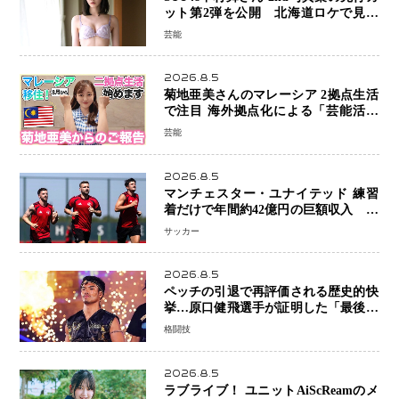
ット第2弾を公開 北海道ロケで見せ
た“大人の魅力”と新たな挑戦
芸能
2026.8.5
菊地亜美さんのマレーシア 2拠点生活
で注目 海外拠点化による「芸能活動
と税務」の関係とは
芸能
2026.8.5
マンチェスター・ユナイテッド 練習
着だけで年間約42億円の巨額収入 世
界最高額級スポンサー契約が示すサッ
サッカー
カーの圧倒的な価値
2026.8.5
ペッチの引退で再評価される歴史的快
挙…原口健飛選手が証明した「最後に
勝ち切る力」
格闘技
2026.8.5
ラブライブ！ ユニットAiScReamのメ