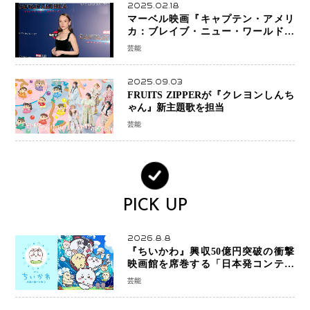
2025.02.18
マーベル映画『キャプテン・アメリ
カ：ブレイブ・ニュー・ワールド』
新ブラック・ウィドウ役のシラ・ハー
芸能
スとは！？
2025.09.03
FRUITS ZIPPERが『クレヨンしんち
ゃん』新主題歌を担当
芸能
PICK UP
2026.8.8
『ちいかわ』興収50億円突破の衝撃
映画館を席巻する「日本発コンテン
ツ」の強さ スパイダーマン、モアナ
芸能
ら世界級作品と並ぶ存在感