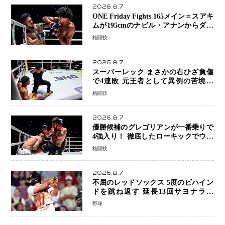
2026.8.7
ONE Friday Fights 165メイン＝スアキ
ムが195cmのナビル・アナンからダウ
ン奪取！猛反撃を耐え抜き判定勝利、
格闘技
8連勝を達成
2026.8.7
スーパーレック まさかの右ひざ負傷
で4連敗 元王者として異例の苦境…
「アクシデント」でも消えない危険信
格闘技
号
2026.8.7
優勝候補のグレゴリアンが一番乗りで
4強入り！ 徹底したローキックでウス
ビャンを攻略、判定勝利
格闘技
2026.8.7
不屈のレッドソックス 5度のビハイン
ドを跳ね返す 延長13回サヨナラ勝
ち 吉田正尚選手も2安打1打点で貢献 4
野球
得点以上は驚異の28連勝