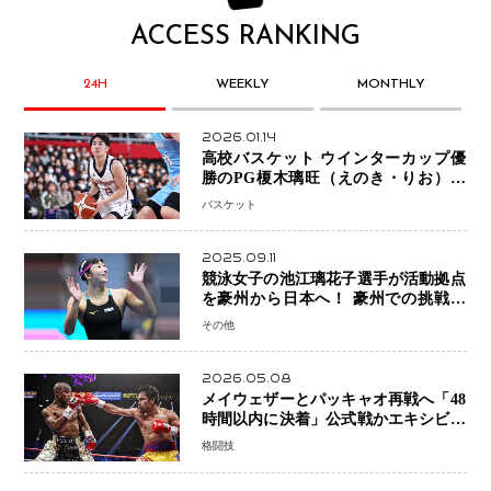
ACCESS RANKING
24H
WEEKLY
MONTHLY
2026.01.14
高校バスケット ウインターカップ優
勝のPG榎木璃旺（えのき・りお）が
プロの現場へ―。
バスケット
2025.09.11
競泳女子の池江璃花子選手が活動拠点
を豪州から日本へ！ 豪州での挑戦を
糧に、28年ロサンゼルス五輪へ再始動
その他
2026.05.08
メイウェザーとパッキャオ再戦へ「48
時間以内に決着」公式戦かエキシビシ
ョンか混迷続く
格闘技