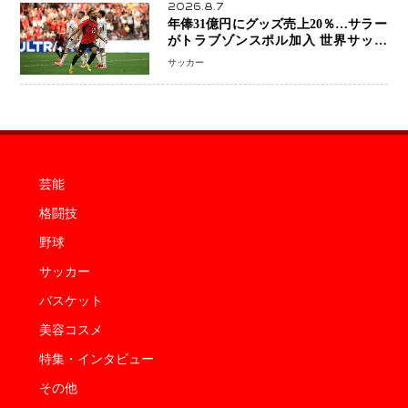
2026.8.7
年俸31億円にグッズ売上20％…サラー
がトラブゾンスポル加入 世界サッカ
ーは「五大リーグ一強」から新時代へ
サッカー
芸能
格闘技
野球
サッカー
バスケット
美容コスメ
特集・インタビュー
その他