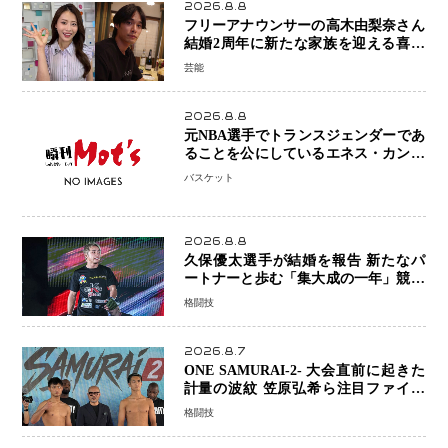
2026.8.8
フリーアナウンサーの高木由梨奈さん
結婚2周年に新たな家族を迎える喜び
を報告 夫・岸田タツヤさんと連名
芸能
「夫婦ともに幸せに感じています」
2026.8.8
元NBA選手でトランスジェンダーであ
ることを公にしているエネス・カンタ
ーがWNBAドラフト参戦を表明「参加
バスケット
資格を満たしている」異例の挑戦、そ
の背景に女子スポーツを巡る議論
2026.8.8
久保優太選手が結婚を報告 新たなパ
ートナーと歩む「集大成の一年」競技
生活を支える存在に感謝
格闘技
2026.8.7
ONE SAMURAI-2- 大会直前に起きた
計量の波紋 笠原弘希ら注目ファイタ
ーは契約体重で決戦へ、山本歩夢と平
格闘技
山諒選手戦は中止に