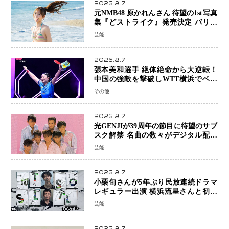
2026.8.7
元NMB48 原かれんさん 待望の1st写真
集『どストライク』発売決定 バリで
魅せる25歳の新境地
芸能
2026.8.7
張本美和選手 絶体絶命から大逆転！
中国の強敵を撃破しWTT横浜でベス
ト8進出
その他
2026.8.7
光GENJIが39周年の節目に待望のサブ
スク解禁 名曲の数々がデジタル配信
へ 40周年へ向け1年間で全作品を順次
芸能
公開
2026.8.7
小栗旬さんが5年ぶり民放連続ドラマ
レギュラー出演 横浜流星さんと初共
演『LOST10』で異色バディ結成
芸能
2026.8.7