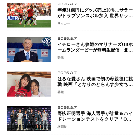
2026.8.7
年俸31億円にグッズ売上20％…サラー
がトラブゾンスポル加入 世界サッカ
ーは「五大リーグ一強」から新時代へ
サッカー
2026.8.7
イチローさん参戦のマリナーズOBホ
ームランダービーが無料生配信 北米
ならではの“魅せる興行”に世界が注目
野球
2026.8.7
はるな愛さん 映画で初の母親役に挑
戦 映画『となりのとらんす少女ちゃ
ん』11月7日公開 未来の自分との対話
芸能
を描く注目作
2026.8.7
野杁正明選手 海人選手が計量＆ハイ
ドレーションテストをクリア「ONE
SAMURAI 2」決戦へ万全の準備整う
格闘技