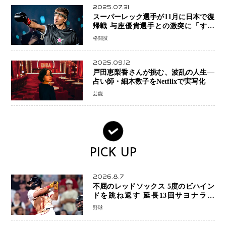
2025.07.31
スーパーレック選手が11月に日本で復
帰戦 与座優貴選手との激突に「すべ
ての技術を見せたい」
格闘技
2025.09.12
戸田恵梨香さんが挑む、波乱の人生―
占い師・細木数子をNetflixで実写化
芸能
PICK UP
2026.8.7
不屈のレッドソックス 5度のビハイン
ドを跳ね返す 延長13回サヨナラ勝
ち 吉田正尚選手も2安打1打点で貢献 4
野球
得点以上は驚異の28連勝