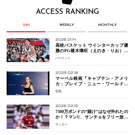
ACCESS RANKING
24H
WEEKLY
MONTHLY
2026.01.14
高校バスケット ウインターカップ優
勝のPG榎木璃旺（えのき・りお）が
プロの現場へ―。
バスケット
2025.02.18
マーベル映画『キャプテン・アメリ
カ：ブレイブ・ニュー・ワールド』
新ブラック・ウィドウ役のシラ・ハー
芸能
スとは！？
2026.02.19
7300万ポンドの“賭け”はなぜ外れたの
か！？マンU、サンチョをフリー放出
へ・・・補強戦略の転換点に
サッカー