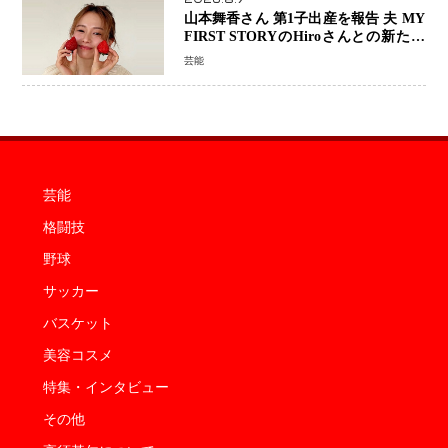
山本舞香さん 第1子出産を報告 夫 MY
FIRST STORYのHiroさんとの新たな
家族生活「母子ともに健康」
芸能
芸能
格闘技
野球
サッカー
バスケット
美容コスメ
特集・インタビュー
その他