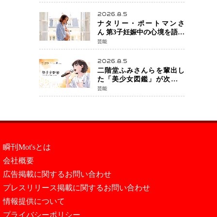
ワーストの6連敗
2026.8.5
ナタリー・ポートマンさ
ん 第3子妊娠中の心境を語る
「嗅覚がとても敏感に」マ
芸能
タニティフォトも公開
2026.8.5
二階堂ふみさんらを輩出し
た「美少女図鑑」が次世代
歌姫を発掘 エイベックスと
芸能
「美少女歌祭2026」開催決
定 福岡審査を初導入で全
国規模へ
瞬刊Mot'sとは
会社概要
広告掲載に関するお問い合わせ
プレスリリース掲載に関するお問い合わせ
情報提供について
プライバシーポリシー