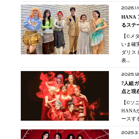
2026.1.
HAN
るステ
【©️
いま確
ダリス
表...
2025.12
7人組ガ
点と現
【©️
HANA
ースす
2025.3.