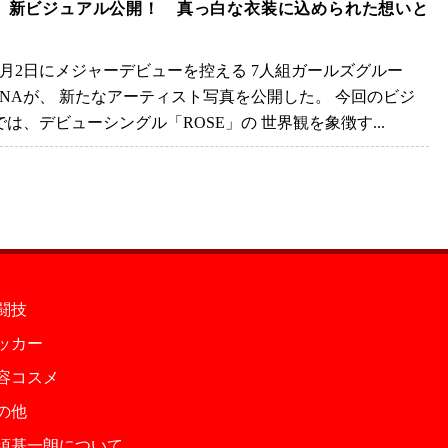
A、新ビジュアル公開！ 真っ白な衣装に込められた想いと
年4月2日にメジャーデビューを控える 7人組ガールズグルー
ANAが、 新たなアーティスト写真を公開した。 今回のビジ
では、デビューシングル「ROSE」の 世界観を象徴す...
闘技
ッカー
容コスメ
の他
須基一朗について