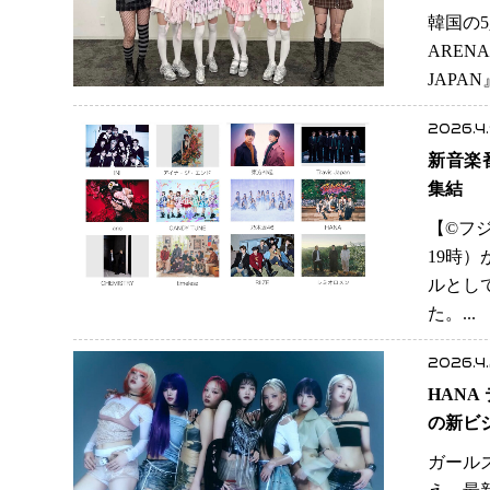
韓国の5
ARENA
JAPAN
2026.4
新音楽
集結
【©️
19時
ルとし
た。..
2026.4
HAN
の新ビ
ガール