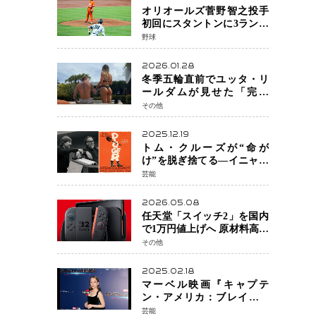
オリオールズ菅野智之投手
初回にスタントンに3ラン被
弾 3回6安打4失点で降板
野球
2026.01.28
冬季五輪直前でユッタ・リ
ールダムが見せた「完成
形」転倒と涙を越えて─ミラ
その他
ノで金を狙うオランダ女王
の現在地
2025.12.19
トム・クルーズが“命が
け”を脱ぎ捨てる―イニャリ
トゥ監督と挑む前代未聞の
芸能
大惨事コメディ「DIGGER
ディガー」始動
2026.05.08
任天堂「スイッチ2」を国内
で1万円値上げへ 原材料高騰
で価格改定「スイッチオン
その他
ライン」も引き上げ
2025.02.18
マーベル映画『キャプテ
ン・アメリカ：ブレイブ・
ニュー・ワールド』 新ブラ
芸能