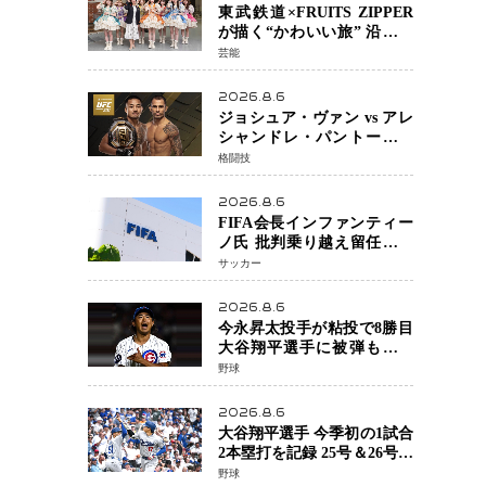
東武鉄道×FRUITS ZIPPER
が描く“かわいい旅” 沿線を
舞台にした「TOBU KAWAII
芸能
PROJECT」が開幕
2026.8.6
ジョシュア・ヴァン vs アレ
シャンドレ・パントージャ
UFC331メインイベントで再
格闘技
戦決定 「完全決着」に世
界中のファンが熱狂 マネ
2026.8.6
ル・ケイプの王座挑戦は再
FIFA会長インファンティー
び遠のく
ノ氏 批判乗り越え留任決定
世界最大級のスポーツ組織
サッカー
を支える「権威」は揺るが
ず ・・・謝罪と改革姿勢
2026.8.6
今永昇太投手が粘投で8勝目
大谷翔平選手に被弾も「穴
がない打者」と脱帽
野球
2026.8.6
大谷翔平選手 今季初の1試合
2本塁打を記録 25号＆26号の
猛打賞もドジャースは今季
野球