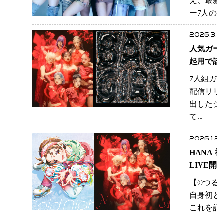
え、最
ー7人
2026.3
人気ガー
起用で
7人組ガ
配信リ
出した
て...
2026.1.
HANA
LIVE
【©️
自身初と
これを