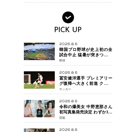
ック・ウィドウ役のシラ・
ハースとは！？
PICK UP
2026.8.6
韓国プロ野球が史上初の全
試合中止 猛暑が突きつけた
「屋外スポーツの限界」 日
野球
本発のドーム型施設時代へ
2026.8.6
冨安健洋選手 プレミアリー
グ復帰へ大きく前進 クリス
タルパレス加入目前 メディ
サッカー
カルチェックも通過
2026.8.6
令和の爆美女 中野恵那さん
初写真集発売決定 わずか3日
で2560万インプレッション
芸能
を記録した話題の美貌を凝
縮
2026.8.6