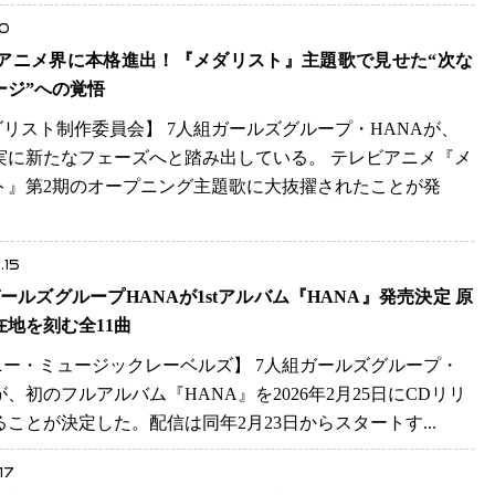
10
A アニメ界に本格進出！『メダリスト』主題歌で見せた“次な
ージ”への覚悟
メダリスト制作委員会】 7人組ガールズグループ・HANAが、
実に新たなフェーズへと踏み出している。 テレビアニメ『メ
ト』第2期のオープニング主題歌に大抜擢されたことが発
.15
ールズグループHANAが1stアルバム『HANA』発売決定 原
在地を刻む全11曲
ソニー・ミュージックレーベルズ】 7人組ガールズグループ・
が、初のフルアルバム『HANA』を2026年2月25日にCDリリ
ることが決定した。配信は同年2月23日からスタートす...
17