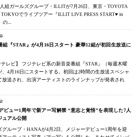
人組ガールズグループ・ILLITが7月26日、東京・TOYOTA
 TOKYOでライブツアー『ILLIT LIVE PRESS START♥ in
』の...
.9
番組『STAR』が4月16日スタート 豪華12組が初回生放送に
フジテレビ】 フジテレビ系の新音楽番組『STAR』（毎週木曜
）が、4月16日にスタートする。初回は2時間の生放送スペシャ
て放送され、出演アーティストのラインナップが発表され
.
.2
A デビュー1周年で新アー写解禁 “意志と覚悟”を表現した7人
ジュアル公開
ズグループ・HANAが4月2日、メジャーデビュー1周年を迎