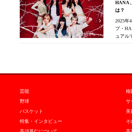
HAN
は？
2025
プ・H
ュアル
芸能
格
野球
サ
バスケット
美
特集・インタビュー
そ
高須基仁について
高