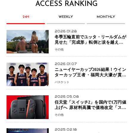
ACCESS RANKING
24H
WEEKLY
MONTHLY
2026.01.28
冬季五輪直前でユッタ・リールダムが
見せた「完成形」転倒と涙を越えて─
ミラノで金を狙うオランダ女王の現在
その他
地
2026.01.07
ニューイヤーカップ2026結果！ウイン
ターカップ王者・福岡大大濠が貫禄
V！ 東山は“背番号継承”で新たな物語
バスケット
を刻む
2026.05.08
任天堂「スイッチ2」を国内で1万円値
上げへ 原材料高騰で価格改定「スイ
ッチオンライン」も引き上げ
その他
2025.02.18