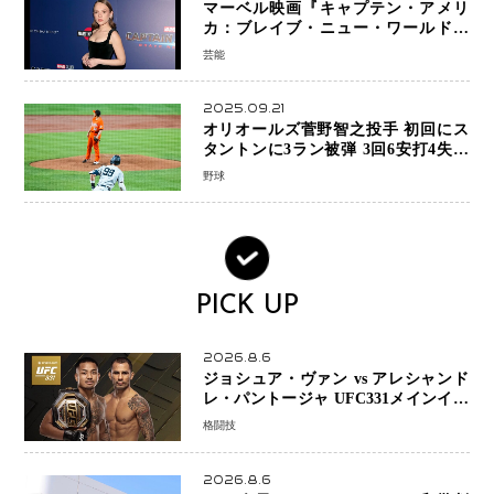
マーベル映画『キャプテン・アメリ
カ：ブレイブ・ニュー・ワールド』
新ブラック・ウィドウ役のシラ・ハー
芸能
スとは！？
2025.09.21
オリオールズ菅野智之投手 初回にス
タントンに3ラン被弾 3回6安打4失点
で降板
野球
PICK UP
2026.8.6
ジョシュア・ヴァン vs アレシャンド
レ・パントージャ UFC331メインイベ
ントで再戦決定 「完全決着」に世界
格闘技
中のファンが熱狂 マネル・ケイプの
王座挑戦は再び遠のく
2026.8.6