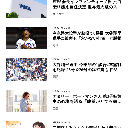
FIFA会長インファンティーノ氏 批判
乗り越え留任決定 世界最大級のスポ
ーツ組織を支える「権威」は揺るがず
サッカー
・・・謝罪と改革姿勢
2026.8.6
今永昇太投手が粘投で8勝目 大谷翔平
選手に被弾も「穴がない打者」と脱帽
野球
2026.8.6
大谷翔平選手 今季初の1試合2本塁打
を記録 25号＆26号の猛打賞もドジャ
ースは今季ワーストの6連敗
野球
2026.8.5
ナタリー・ポートマンさん 第3子妊娠
中の心境を語る「嗅覚がとても敏感
に」マタニティフォトも公開
芸能
2026.8.5
二階堂ふみさんらを輩出した「美少女