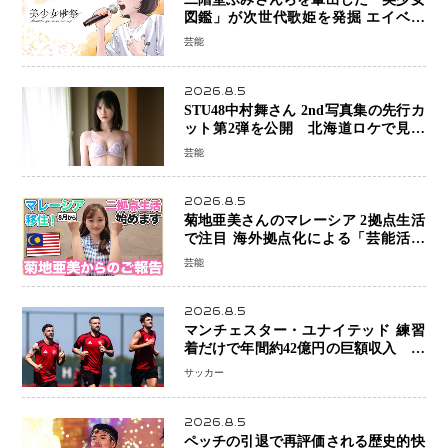
図鑑」が次世代歌姫を発掘 エイベッ
クスと「美少女歌祭2026」開催決定
芸能
福岡審査を初導入で全国規模へ
2026.8.5
STU48中村舞さん 2nd写真集の先行カ
ット第2弾を公開 北海道ロケで見せ
た“大人の魅力”と新たな挑戦
芸能
2026.8.5
菊地亜美さんのマレーシア 2拠点生活
で注目 海外拠点化による「芸能活動
と税務」の関係とは
芸能
2026.8.5
マンチェスター・ユナイテッド 練習
着だけで年間約42億円の巨額収入 世
界最高額級スポンサー契約が示すサッ
サッカー
カーの圧倒的な価値
2026.8.5
ペッチの引退で再評価される歴史的快