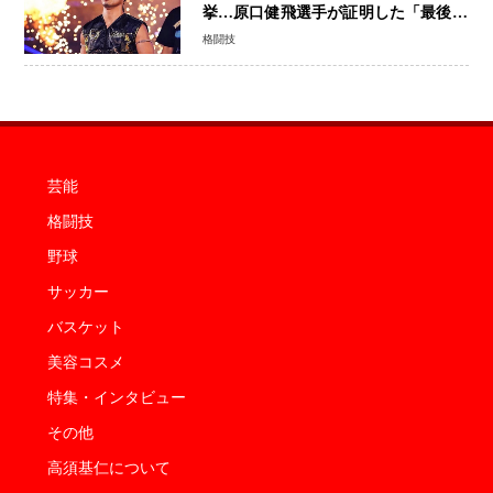
挙…原口健飛選手が証明した「最後に
勝ち切る力」
格闘技
芸能
格闘技
野球
サッカー
バスケット
美容コスメ
特集・インタビュー
その他
高須基仁について