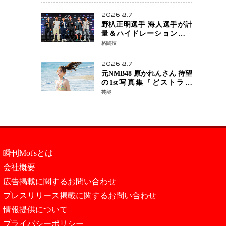
日公開 未来の自分との対話
を描く注目作
2026.8.7
野杁正明選手 海人選手が計
量＆ハイドレーションテス
トをクリア「ONE
格闘技
SAMURAI 2」決戦へ万全の
準備整う
2026.8.7
元NMB48 原かれんさん 待望
の1st写真集『どストライ
ク』発売決定 バリで魅せる
芸能
25歳の新境地
瞬刊Mot'sとは
会社概要
広告掲載に関するお問い合わせ
プレスリリース掲載に関するお問い合わせ
情報提供について
プライバシーポリシー