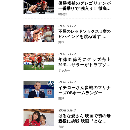
優勝候補のグレゴリアンが
一番乗りで4強入り！ 徹底し
たローキックでウスビャン
格闘技
を攻略、判定勝利
2026.8.7
不屈のレッドソックス 5度の
ビハインドを跳ね返す 延長
13回サヨナラ勝ち 吉田正尚
野球
選手も2安打1打点で貢献 4得
点以上は驚異の28連勝
2026.8.7
年俸31億円にグッズ売上
20％…サラーがトラブゾン
スポル加入 世界サッカーは
サッカー
「五大リーグ一強」から新
時代へ
2026.8.7
イチローさん参戦のマリナ
ーズOBホームランダービー
が無料生配信 北米ならで
野球
はの“魅せる興行”に世界が
注目
2026.8.7
はるな愛さん 映画で初の母
親役に挑戦 映画『となりの
とらんす少女ちゃん』11月7
芸能