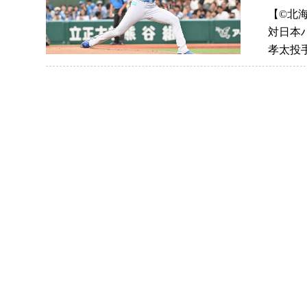
【©️
対日本
孝太投