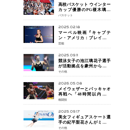
高校バスケット ウインター
カップ優勝のPG榎木璃旺
（えのき・りお）がプロの
バスケット
現場へ―。
2025.02.18
マーベル映画『キャプテ
ン・アメリカ：ブレイブ・
ニュー・ワールド』 新ブラ
芸能
ック・ウィドウ役のシラ・
ハースとは！？
2025.09.11
競泳女子の池江璃花子選手
が活動拠点を豪州から日本
へ！ 豪州での挑戦を糧に、
その他
28年ロサンゼルス五輪へ再
始動
2026.05.08
メイウェザーとパッキャオ
再戦へ「48時間以内に決
着」公式戦かエキシビショ
格闘技
ンか混迷続く
2025.09.17
美女フィギュアスケート選
手の紀平梨花さんがミラノ
五輪出場断念 中部選手権欠
その他