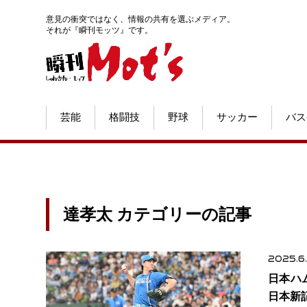
意見の衝突ではなく、情報の共有を選ぶメディア。
それが『瞬刊モッツ』です。
芸能
格闘技
野球
サッカー
バス
達孝太 カテゴリーの記事
2025.6
日本ハ
日本新