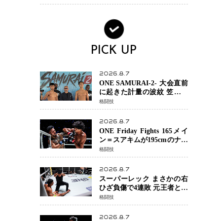
場を発表「安全最優先の判
断」
PICK UP
2026.8.7
ONE SAMURAI-2- 大会直前
に起きた計量の波紋 笠原弘
希ら注目ファイターは契約
格闘技
体重で決戦へ、山本歩夢と
平山諒選手戦は中止に
2026.8.7
ONE Friday Fights 165メイ
ン＝スアキムが195cmのナビ
ル・アナンからダウン奪
格闘技
取！猛反撃を耐え抜き判定
勝利、8連勝を達成
2026.8.7
スーパーレック まさかの右
ひざ負傷で4連敗 元王者とし
て異例の苦境…「アクシデ
格闘技
ント」でも消えない危険信
号
2026.8.7