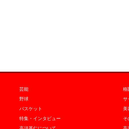
芸能
格
野球
サ
バスケット
美
特集・インタビュー
そ
高須基仁について
高