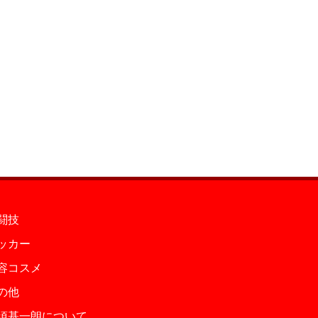
闘技
ッカー
容コスメ
の他
須基一朗について