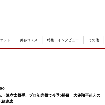
ケット
美容コスメ
特集・インタビュー
その他
.30
ム・達孝太投手、プロ初完投で今季5勝目 大谷翔平超えの
記録達成