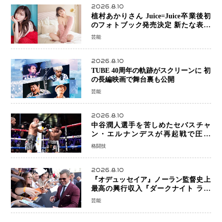
2026.8.10
植村あかりさん Juice=Juice卒業後初
のフォトブック発売決定 新たな表現
者としての“今”を凝縮
芸能
2026.8.10
TUBE 40周年の軌跡がスクリーンに 初
の長編映画で舞台裏も公開
芸能
2026.8.10
中谷潤人選手を苦しめたセバスチャ
ン・エルナンデスが再起戦で圧巻
KO 2回で相手を沈める…次戦は亀田
格闘技
京之介
2026.8.10
『オデュッセイア』ノーラン監督史上
最高の興行収入『ダークナイト ライ
ジング』超え、世界で11億ドル突破
芸能