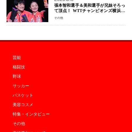
張本智和選手＆美和選手が兄妹そろっ
て頂点！ WTTチャンピオンズ横浜で
史上初の快挙 2人で約1264万円の優
その他
勝賞金
芸能
格闘技
野球
サッカー
バスケット
美容コスメ
特集・インタビュー
その他