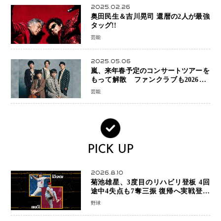
2025.02.26
奥田民生＆吉川晃司 還暦の2人が最強
タッグ!!
芸能
2025.05.06
嵐、来年春予定のコンサートツアーを
もって解散 ファンクラブも2026年5
月末で活動終了
芸能
PICK UP
2026.8.10
菊池雄星、3度目のリハビリ登板 4回
途中4失点も7奪三振 復帰へ実戦登板
を重ねる
野球