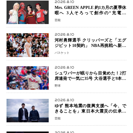
2026.8.10
Mrs. GREEN APPLE 約1カ月の夏季休
暇へ 3人そろって創作の“充電期
間”「自分らしいインプットを」
芸能
2026.8.10
河村勇輝選手 クリッパーズと「エグ
ジビット10契約」 NBA再挑戦へ新た
な一歩、八村塁選手との共闘にも期待
バスケット
2026.8.10
シュワバーが眠りから目覚めた！2打
席連発で一気に35号 大谷選手と9本差
に 本塁打王争いで単独トップ浮上
野球
2026.8.10
ゆず 熊本地震の復興支援へ「今、で
きることを」東日本大震災の伝承歌
「幾重」ライブ音源を配信、収益を全
芸能
額寄付
2026.8.10