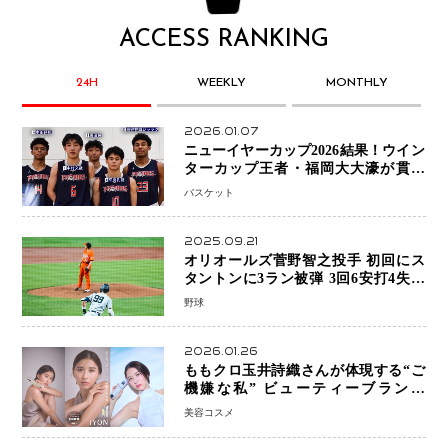
ACCESS RANKING
24H
WEEKLY
MONTHLY
2026.01.07
ニューイヤーカップ2026結果！ウイン
ターカップ王者・福岡大大濠が貫禄
V！ 東山は“背番号継承”で新たな物語
バスケット
を刻む
2025.09.21
オリオールズ菅野智之投手 初回にス
タントンに3ラン被弾 3回6安打4失点
で降板
野球
2026.01.26
ももクロ玉井詩織さんが体現する“ご
機嫌な私” ビューティーブランド
「iYON」が描く新しいスキンケア体
美容コスメ
験