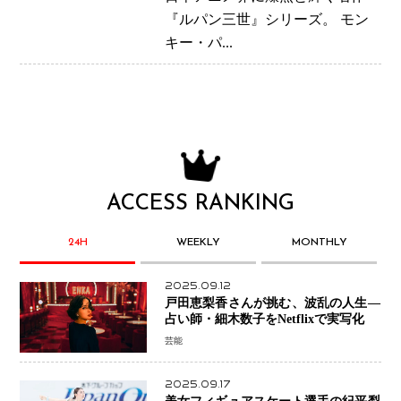
『ルパン三世』シリーズ。 モン
キー・パ...
ACCESS RANKING
24H
WEEKLY
MONTHLY
2025.09.12
戸田恵梨香さんが挑む、波乱の人生―
占い師・細木数子をNetflixで実写化
芸能
2025.09.17