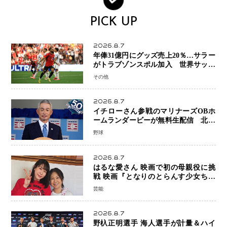
PICK UP
2026.8.7
年俸31億円にグッズ売上20％…サラー
がトラブゾンスポル加入 世界サッカ
ーは「五大リーグ一強」から新時代へ
その他
2026.8.7
イチローさん参戦のマリナーズOBホ
ームランダービーが無料生配信 北米
ならではの“魅せる興行”に世界が注目
野球
2026.8.7
はるな愛さん 映画で初の母親役に挑
戦 映画『となりのとらんす少女ちゃ
ん』11月7日公開 未来の自分との対話
芸能
を描く注目作
2026.8.7
野杁正明選手 海人選手が計量＆ハイ