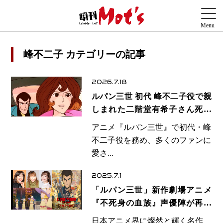
峰不二子 カテゴリーの記事
2026.7.18
ルパン三世 初代 峰不二子役で親
しまれた二階堂有希子さん死去
享年87歳 穏やかな最期を家族が
アニメ『ルパン三世』で初代・峰
報告
不二子役を務め、多くのファンに
愛さ...
2025.7.1
「ルパン三世」新作劇場アニメ
『不死身の血族』声優陣が再集
結、名作の伝統と革新を紡ぐ
日本アニメ界に燦然と輝く名作