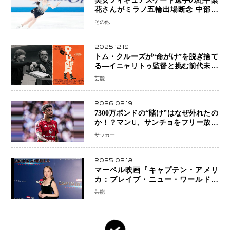
美女フィギュアスケート選手の紀平梨
花さんがミラノ五輪出場断念 中部選
手権欠場を発表「安全最優先の判断」
その他
2025.12.19
トム・クルーズが“命がけ”を脱ぎ捨て
る―イニャリトゥ監督と挑む前代未聞
の大惨事コメディ「DIGGER ディガ
芸能
ー」始動
2026.02.19
7300万ポンドの“賭け”はなぜ外れたの
か！？マンU、サンチョをフリー放出
へ・・・補強戦略の転換点に
サッカー
2025.02.18
マーベル映画『キャプテン・アメリ
カ：ブレイブ・ニュー・ワールド』
新ブラック・ウィドウ役のシラ・ハー
芸能
スとは！？