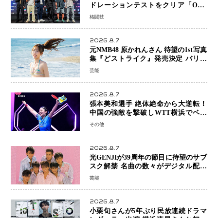
ドレーションテストをクリア「ONE
SAMURAI 2」決戦へ万全の準備整う
格闘技
2026.8.7
元NMB48 原かれんさん 待望の1st写真
集『どストライク』発売決定 バリで
魅せる25歳の新境地
芸能
2026.8.7
張本美和選手 絶体絶命から大逆転！
中国の強敵を撃破しWTT横浜でベス
ト8進出
その他
2026.8.7
光GENJIが39周年の節目に待望のサブ
スク解禁 名曲の数々がデジタル配信
へ 40周年へ向け1年間で全作品を順次
芸能
公開
2026.8.7
小栗旬さんが5年ぶり民放連続ドラマ