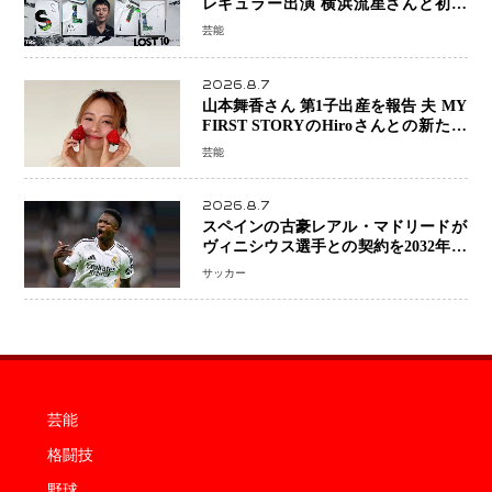
レギュラー出演 横浜流星さんと初共
演『LOST10』で異色バディ結成
芸能
2026.8.7
山本舞香さん 第1子出産を報告 夫 MY
FIRST STORYのHiroさんとの新たな
家族生活「母子ともに健康」
芸能
2026.8.7
スペインの古豪レアル・マドリードが
ヴィニシウス選手との契約を2032年ま
で延長 長期交渉が決着 年俸は約43億
サッカー
円と現地報道
芸能
格闘技
野球