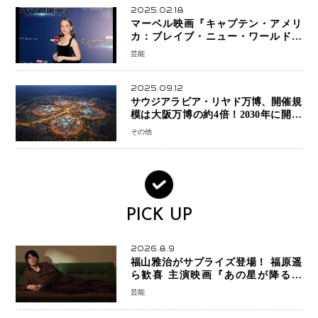
2025.02.18
マーベル映画『キャプテン・アメリ
カ：ブレイブ・ニュー・ワールド』
新ブラック・ウィドウ役のシラ・ハー
芸能
スとは！？
2025.09.12
サウジアラビア・リヤド万博、開催規
模は大阪万博の約4倍！2030年に開幕
予定
その他
PICK UP
2026.8.9
福山雅治がサプライズ登場！ 福原遥
ら歓喜 主演映画『あの星が降る丘
で、君とまた出会いたい。』舞台あい
芸能
さつで大歓声