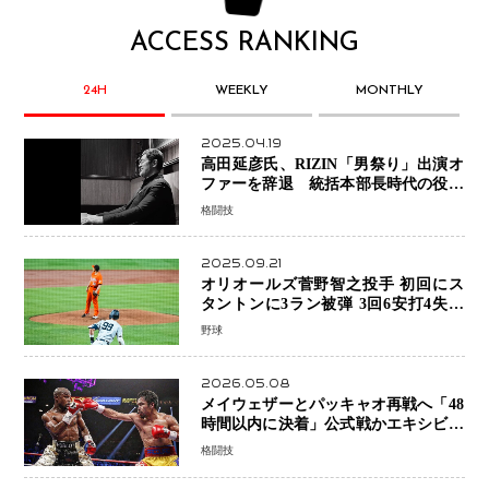
ACCESS RANKING
24H
WEEKLY
MONTHLY
2025.04.19
高田延彦氏、RIZIN「男祭り」出演オ
ファーを辞退 統括本部長時代の役目
「すでに終えています」と明言
格闘技
2025.09.21
オリオールズ菅野智之投手 初回にス
タントンに3ラン被弾 3回6安打4失点
で降板
野球
2026.05.08
メイウェザーとパッキャオ再戦へ「48
時間以内に決着」公式戦かエキシビシ
ョンか混迷続く
格闘技