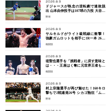
2026.8.9
ドジャースが執念の逆転劇で連敗脱
出 山本由伸投手は107球の力投 大谷翔
平選手が延長10回に勝利を呼び込む一
野球
打！
2026.8.9
サルキルドがライト級戦線に衝撃！
強豪ガムロットを相手に1R一本 26歳
の豪州の新星が「トップ戦線」へ名乗
格闘技
り
2026.8.9
堤聖也選手を「挑戦者」に戻す意味と
は・・・王座はく奪に元世界王者も疑
問符 見たいのは井上拓真選手、那須
格闘技
川天心選手との交錯
2026.8.9
村上宗隆選手が再び魅せた！160キロ
撃ちで2戦連発26号 シカゴ熱狂「ムネ
はスターだ」米ファンの人気も急上昇
野球