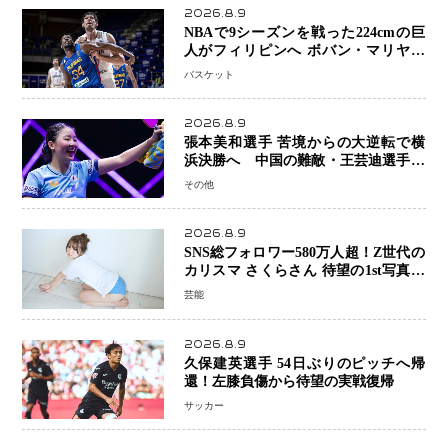
2026.8.9
NBAで9シーズンを戦った224cmの巨
人がフィリピンへ ボバン・マリヤノ
ビッチ ジョーンズカップで新たな挑
バスケット
戦
2026.8.9
張本美和選手 苦境からの大逆転で横
浜決勝へ 中国の難敵・王芸迪選手を
撃破「ここからまた行くぞ」兄・智和
その他
選手との兄妹Vにも期待
2026.8.9
SNS総フォロワー580万人超！Z世代の
カリスマ さくらさん 待望の1st写真集
が11月5日発売決定 沖縄で“今しか残
芸能
せない姿”を撮影
2026.8.9
久保建英選手 54日ぶりのピッチへ帰
還！左膝負傷から待望の実戦復帰
サッカー