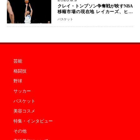
2026.8.9
クレイ・トンプソン争奪戦が映すNBA
移籍市場の現在地 レイカーズ、ヒー
トが注目する36歳の名シューターをマ
バスケット
ーベリックスが簡単に手放せない理由
芸能
格闘技
野球
サッカー
バスケット
美容コスメ
特集・インタビュー
その他