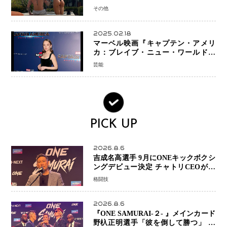
ミラノで金を狙うオランダ女王の現在
その他
地
2025.02.18
マーベル映画『キャプテン・アメリ
カ：ブレイブ・ニュー・ワールド』
新ブラック・ウィドウ役のシラ・ハー
芸能
スとは！？
PICK UP
2026.8.6
吉成名高選手 9月にONEキックボクシ
ングデビュー決定 チャトリCEOがサ
プライズ発表 2カ月連続参戦へ
格闘技
2026.8.6
『ONE SAMURAI-２- 』メインカード
野杁正明選手「彼を倒して勝つ」 リ