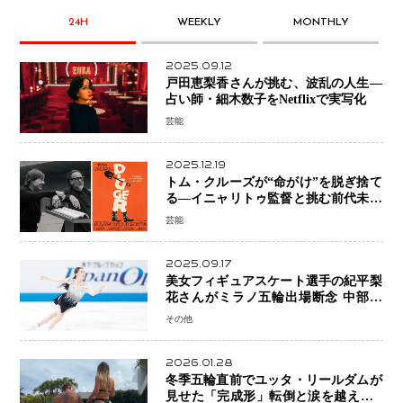
24H
WEEKLY
MONTHLY
2025.09.12
戸田恵梨香さんが挑む、波乱の人生―
占い師・細木数子をNetflixで実写化
芸能
2025.12.19
トム・クルーズが“命がけ”を脱ぎ捨て
る―イニャリトゥ監督と挑む前代未聞
の大惨事コメディ「DIGGER ディガ
芸能
ー」始動
2025.09.17
美女フィギュアスケート選手の紀平梨
花さんがミラノ五輪出場断念 中部選
手権欠場を発表「安全最優先の判断」
その他
2026.01.28
冬季五輪直前でユッタ・リールダムが
見せた「完成形」転倒と涙を越えて─