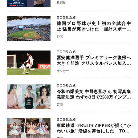
キックボクシングが直面する“技術
格闘技
戦”の現在地
2026.8.6
韓国プロ野球が史上初の全試合中
止 猛暑が突きつけた「屋外スポーツ
の限界」 日本発のドーム型施設時代
野球
へ
2026.8.6
冨安健洋選手 プレミアリーグ復帰へ
大きく前進 クリスタルパレス加入目
前 メディカルチェックも通過
サッカー
2026.8.6
令和の爆美女 中野恵那さん 初写真集
発売決定 わずか3日で2560万インプレ
ッションを記録した話題の美貌を凝縮
芸能
2026.8.6
東武鉄道×FRUITS ZIPPERが描く“か
わいい旅” 沿線を舞台にした「TOBU
KAWAII PROJECT」が開幕