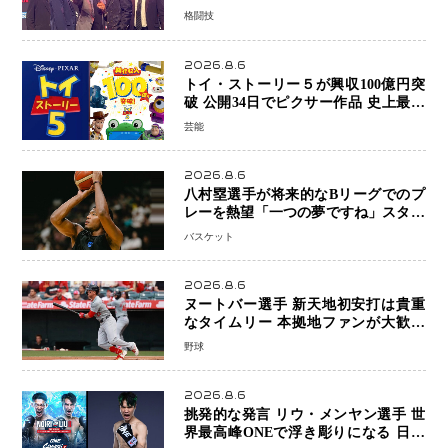
ウ・メンヤンとの因縁に決着へ 再起
格闘技
を懸けたONEフェザー級トーナメント
初戦
2026.8.6
トイ・ストーリー５が興収100億円突
破 公開34日でピクサー作品 史上最速
日本歴代シリーズ最高更新も目前
芸能
2026.8.6
八村塁選手が将来的なBリーグでのプ
レーを熱望「一つの夢ですね」スター
帰還がリーグ価値を押し上げる可能性
バスケット
2026.8.6
ヌートバー選手 新天地初安打は貴重
なタイムリー 本拠地ファンが大歓声
笑顔で歓喜
野球
2026.8.6
挑発的な発言 リウ・メンヤン選手 世
界最高峰ONEで浮き彫りになる 日本