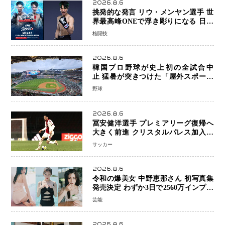
2026.8.6
挑発的な発言 リウ・メンヤン選手 世
界最高峰ONEで浮き彫りになる 日本
キックボクシングが直面する“技術
格闘技
戦”の現在地
2026.8.6
韓国プロ野球が史上初の全試合中
止 猛暑が突きつけた「屋外スポーツ
の限界」 日本発のドーム型施設時代
野球
へ
2026.8.6
冨安健洋選手 プレミアリーグ復帰へ
大きく前進 クリスタルパレス加入目
前 メディカルチェックも通過
サッカー
2026.8.6
令和の爆美女 中野恵那さん 初写真集
発売決定 わずか3日で2560万インプレ
ッションを記録した話題の美貌を凝縮
芸能
2026.8.6