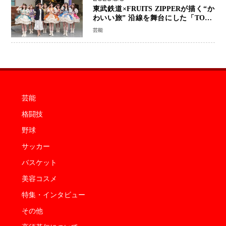
東武鉄道×FRUITS ZIPPERが描く“か
わいい旅” 沿線を舞台にした「TOBU
KAWAII PROJECT」が開幕
芸能
芸能
格闘技
野球
サッカー
バスケット
美容コスメ
特集・インタビュー
その他