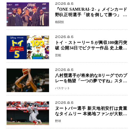
2026.8.6
『ONE SAMURAI-２- 』メインカード
野杁正明選手「彼を倒して勝つ」 リ
ウ・メンヤンとの因縁に決着へ 再起
格闘技
を懸けたONEフェザー級トーナメント
初戦
2026.8.6
トイ・ストーリー５が興収100億円突
破 公開34日でピクサー作品 史上最速
日本歴代シリーズ最高更新も目前
芸能
2026.8.6
八村塁選手が将来的なBリーグでのプ
レーを熱望「一つの夢ですね」スター
帰還がリーグ価値を押し上げる可能性
バスケット
2026.8.6
ヌートバー選手 新天地初安打は貴重
なタイムリー 本拠地ファンが大歓声
笑顔で歓喜
野球