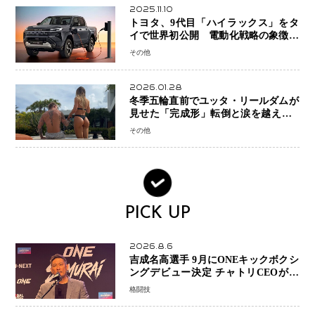
2025.11.10
トヨタ、9代目「ハイラックス」をタ
イで世界初公開 電動化戦略の象徴と
なるBEVモデルを初設定
その他
2026.01.28
冬季五輪直前でユッタ・リールダムが
見せた「完成形」転倒と涙を越えて─
ミラノで金を狙うオランダ女王の現在
その他
地
PICK UP
2026.8.6
吉成名高選手 9月にONEキックボクシ
ングデビュー決定 チャトリCEOがサ
プライズ発表 2カ月連続参戦へ
格闘技