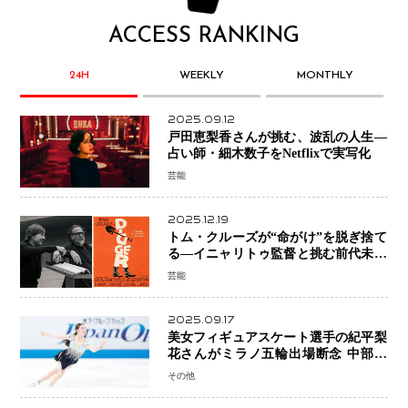
ACCESS RANKING
24H
WEEKLY
MONTHLY
2025.09.12
戸田恵梨香さんが挑む、波乱の人生―
占い師・細木数子をNetflixで実写化
芸能
2025.12.19
トム・クルーズが“命がけ”を脱ぎ捨て
る―イニャリトゥ監督と挑む前代未聞
の大惨事コメディ「DIGGER ディガ
芸能
ー」始動
2025.09.17
美女フィギュアスケート選手の紀平梨
花さんがミラノ五輪出場断念 中部選
手権欠場を発表「安全最優先の判断」
その他