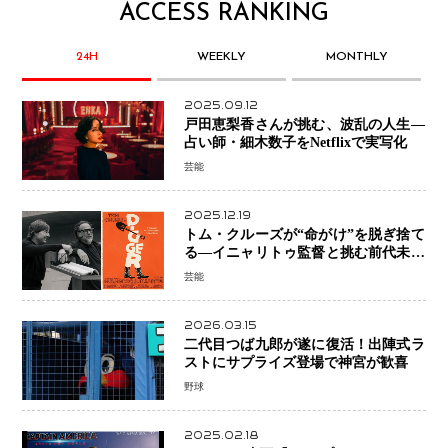
ACCESS RANKING
24H
WEEKLY
MONTHLY
2025.09.12
戸田恵梨香さんが挑む、波乱の人生―
占い師・細木数子をNetflixで実写化
芸能
2025.12.19
トム・クルーズが“命がけ”を脱ぎ捨て
る―イニャリトゥ監督と挑む前代未聞
の大惨事コメディ「DIGGER ディガ
芸能
ー」始動
2026.03.15
二代目つば九郎が遂に復活！出陣式ラ
ストにサプライズ登場で神宮が歓喜
野球
2025.02.18