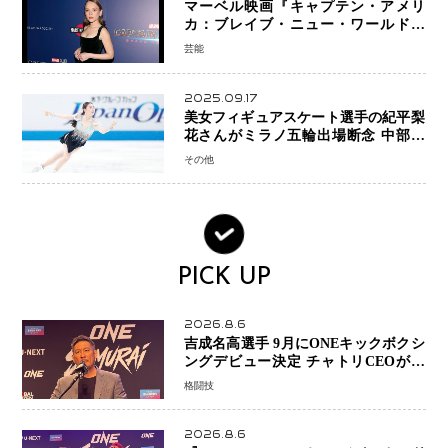
マーベル映画『キャプテン・アメリ
カ：ブレイブ・ニュー・ワールド』
新ブラック・ウィドウ役のシラ・ハー
芸能
スとは！？
2025.09.17
美女フィギュアスケート選手の紀平梨
花さんがミラノ五輪出場断念 中部選
手権欠場を発表「安全最優先の判断」
その他
PICK UP
2026.8.6
吉成名高選手 9月にONEキックボクシ
ングデビュー決定 チャトリCEOがサ
プライズ発表 2カ月連続参戦へ
格闘技
2026.8.6