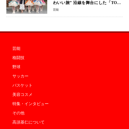
わいい旅” 沿線を舞台にした「TOBU
KAWAII PROJECT」が開幕
芸能
芸能
格闘技
野球
サッカー
バスケット
美容コスメ
特集・インタビュー
その他
高須基仁について