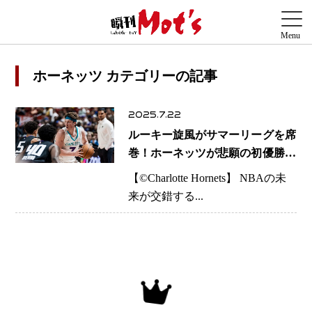
ホーネッツ カテゴリーの記事
2025.7.22
ルーキー旋風がサマーリーグを席
巻！ホーネッツが悲願の初優勝、
ドラフト4位・カニップルが英雄
【©️Charlotte Hornets】 NBAの未
に
来が交錯する...