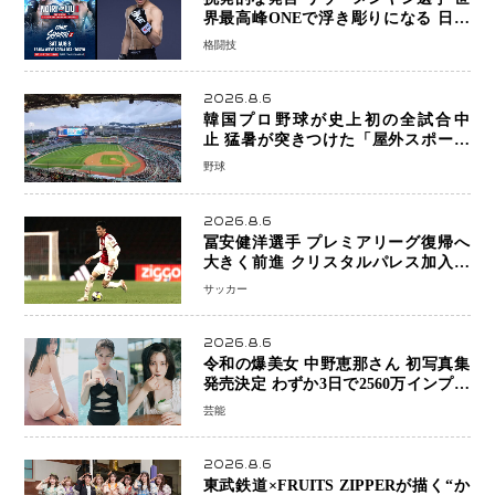
界最高峰ONEで浮き彫りになる 日本
キックボクシングが直面する“技術
格闘技
戦”の現在地
2026.8.6
韓国プロ野球が史上初の全試合中
止 猛暑が突きつけた「屋外スポーツ
の限界」 日本発のドーム型施設時代
野球
へ
2026.8.6
冨安健洋選手 プレミアリーグ復帰へ
大きく前進 クリスタルパレス加入目
前 メディカルチェックも通過
サッカー
2026.8.6
令和の爆美女 中野恵那さん 初写真集
発売決定 わずか3日で2560万インプレ
ッションを記録した話題の美貌を凝縮
芸能
2026.8.6
東武鉄道×FRUITS ZIPPERが描く“か