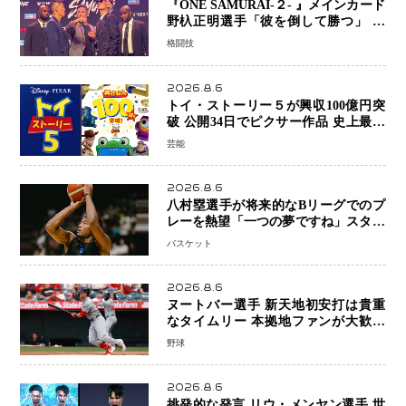
『ONE SAMURAI-２- 』メインカード
野杁正明選手「彼を倒して勝つ」 リ
ウ・メンヤンとの因縁に決着へ 再起
格闘技
を懸けたONEフェザー級トーナメント
初戦
2026.8.6
トイ・ストーリー５が興収100億円突
破 公開34日でピクサー作品 史上最速
日本歴代シリーズ最高更新も目前
芸能
2026.8.6
八村塁選手が将来的なBリーグでのプ
レーを熱望「一つの夢ですね」スター
帰還がリーグ価値を押し上げる可能性
バスケット
2026.8.6
ヌートバー選手 新天地初安打は貴重
なタイムリー 本拠地ファンが大歓声
笑顔で歓喜
野球
2026.8.6
挑発的な発言 リウ・メンヤン選手 世