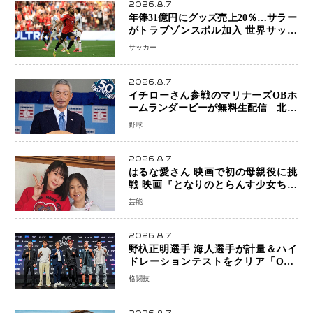
2026.8.7
年俸31億円にグッズ売上20％…サラー
がトラブゾンスポル加入 世界サッカ
ーは「五大リーグ一強」から新時代へ
サッカー
2026.8.7
イチローさん参戦のマリナーズOBホ
ームランダービーが無料生配信 北米
ならではの“魅せる興行”に世界が注目
野球
2026.8.7
はるな愛さん 映画で初の母親役に挑
戦 映画『となりのとらんす少女ちゃ
ん』11月7日公開 未来の自分との対話
芸能
を描く注目作
2026.8.7
野杁正明選手 海人選手が計量＆ハイ
ドレーションテストをクリア「ONE
SAMURAI 2」決戦へ万全の準備整う
格闘技