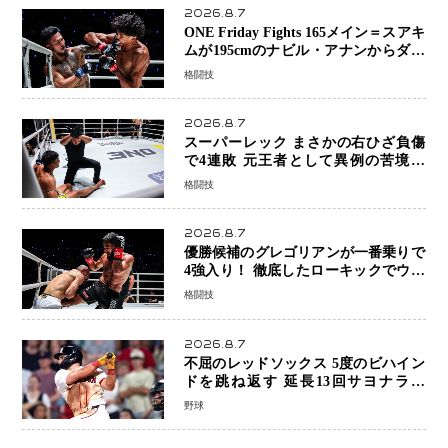
2026.8.7
ONE Friday Fights 165メイン＝スアキ
ムが195cmのナビル・アナンからダウ
ン奪取！猛反撃を耐え抜き判定勝利、
格闘技
8連勝を達成
2026.8.7
スーパーレック まさかの右ひざ負傷
で4連敗 元王者として異例の苦境…
「アクシデント」でも消えない危険信
格闘技
号
2026.8.7
優勝候補のグレゴリアンが一番乗りで
4強入り！ 徹底したローキックでウス
ビャンを攻略、判定勝利
格闘技
2026.8.7
不屈のレッドソックス 5度のビハイン
ドを跳ね返す 延長13回サヨナラ勝
ち 吉田正尚選手も2安打1打点で貢献 4
野球
得点以上は驚異の28連勝