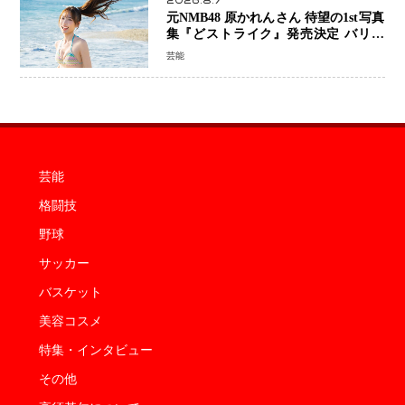
2026.8.7
元NMB48 原かれんさん 待望の1st写真
集『どストライク』発売決定 バリで
魅せる25歳の新境地
芸能
芸能
格闘技
野球
サッカー
バスケット
美容コスメ
特集・インタビュー
その他