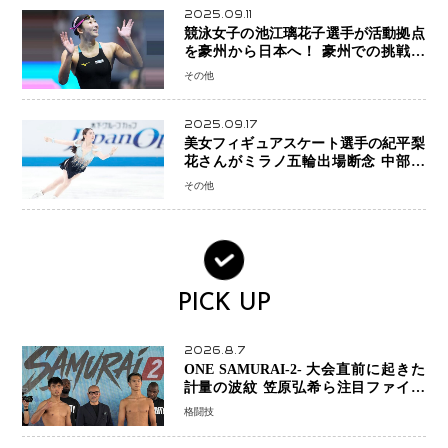
2025.09.11
競泳女子の池江璃花子選手が活動拠点
を豪州から日本へ！ 豪州での挑戦を
糧に、28年ロサンゼルス五輪へ再始動
その他
2025.09.17
美女フィギュアスケート選手の紀平梨
花さんがミラノ五輪出場断念 中部選
手権欠場を発表「安全最優先の判断」
その他
PICK UP
2026.8.7
ONE SAMURAI-2- 大会直前に起きた
計量の波紋 笠原弘希ら注目ファイタ
ーは契約体重で決戦へ、山本歩夢と平
格闘技
山諒選手戦は中止に