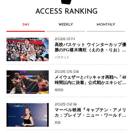
ACCESS RANKING
24H
WEEKLY
MONTHLY
2026.01.14
高校バスケット ウインターカップ優
勝のPG榎木璃旺（えのき・りお）が
プロの現場へ―。
バスケット
2026.05.08
メイウェザーとパッキャオ再戦へ「48
時間以内に決着」公式戦かエキシビシ
ョンか混迷続く
格闘技
2025.02.18
マーベル映画『キャプテン・アメリ
カ：ブレイブ・ニュー・ワールド』
新ブラック・ウィドウ役のシラ・ハー
芸能
スとは！？