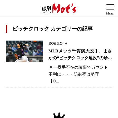
ピッチクロック カテゴリーの記事
2025.5.14
MLBメッツ千賀滉大投手、まさ
かの“ピッチクロック違反”の珍事
に苦悩の表情
一塁手不在の珍事でカウント
不利に・・・防御率は堅守
【
©️
...