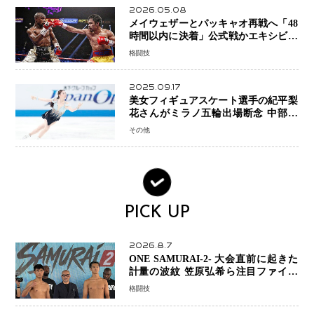
2026.05.08
メイウェザーとパッキャオ再戦へ「48
時間以内に決着」公式戦かエキシビシ
ョンか混迷続く
格闘技
2025.09.17
美女フィギュアスケート選手の紀平梨
花さんがミラノ五輪出場断念 中部選
手権欠場を発表「安全最優先の判断」
その他
PICK UP
2026.8.7
ONE SAMURAI-2- 大会直前に起きた
計量の波紋 笠原弘希ら注目ファイタ
ーは契約体重で決戦へ、山本歩夢と平
格闘技
山諒選手戦は中止に