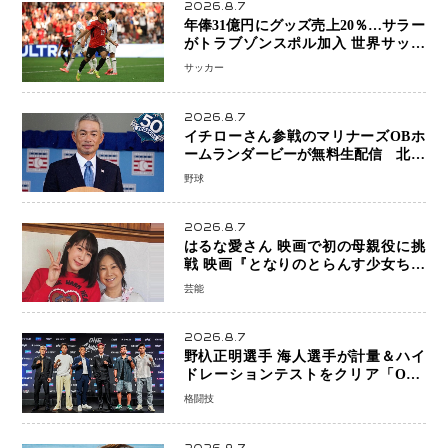
2026.8.7
年俸31億円にグッズ売上20％…サラー
がトラブゾンスポル加入 世界サッカ
ーは「五大リーグ一強」から新時代へ
サッカー
2026.8.7
イチローさん参戦のマリナーズOBホ
ームランダービーが無料生配信 北米
ならではの“魅せる興行”に世界が注目
野球
2026.8.7
はるな愛さん 映画で初の母親役に挑
戦 映画『となりのとらんす少女ちゃ
ん』11月7日公開 未来の自分との対話
芸能
を描く注目作
2026.8.7
野杁正明選手 海人選手が計量＆ハイ
ドレーションテストをクリア「ONE
SAMURAI 2」決戦へ万全の準備整う
格闘技