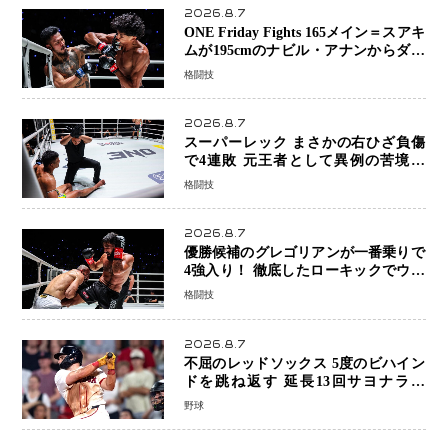
2026.8.7
ONE Friday Fights 165メイン＝スアキ
ムが195cmのナビル・アナンからダウ
ン奪取！猛反撃を耐え抜き判定勝利、
格闘技
8連勝を達成
2026.8.7
スーパーレック まさかの右ひざ負傷
で4連敗 元王者として異例の苦境…
「アクシデント」でも消えない危険信
格闘技
号
2026.8.7
優勝候補のグレゴリアンが一番乗りで
4強入り！ 徹底したローキックでウス
ビャンを攻略、判定勝利
格闘技
2026.8.7
不屈のレッドソックス 5度のビハイン
ドを跳ね返す 延長13回サヨナラ勝
ち 吉田正尚選手も2安打1打点で貢献 4
野球
得点以上は驚異の28連勝