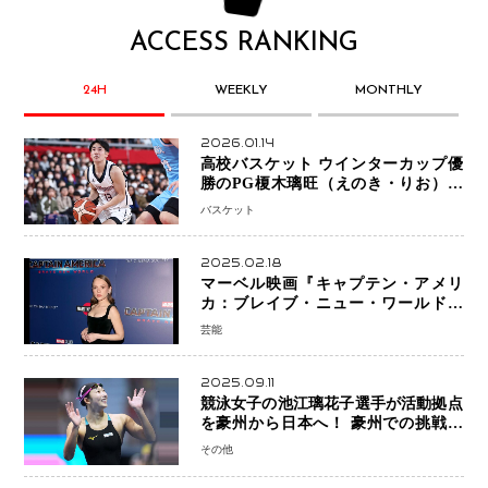
ACCESS RANKING
24H
WEEKLY
MONTHLY
2026.01.14
高校バスケット ウインターカップ優
勝のPG榎木璃旺（えのき・りお）が
プロの現場へ―。
バスケット
2025.02.18
マーベル映画『キャプテン・アメリ
カ：ブレイブ・ニュー・ワールド』
新ブラック・ウィドウ役のシラ・ハー
芸能
スとは！？
2025.09.11
競泳女子の池江璃花子選手が活動拠点
を豪州から日本へ！ 豪州での挑戦を
糧に、28年ロサンゼルス五輪へ再始動
その他