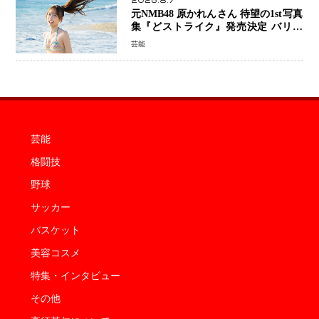
2026.8.7
元NMB48 原かれんさん 待望の1st写真
集『どストライク』発売決定 バリで
魅せる25歳の新境地
芸能
芸能
格闘技
野球
サッカー
バスケット
美容コスメ
特集・インタビュー
その他