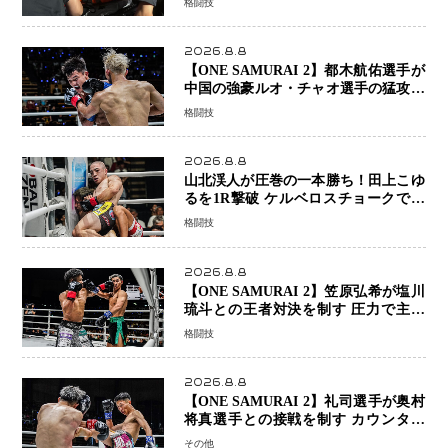
格闘技
2026.8.8
【ONE SAMURAI 2】都木航佑選手が
中国の強豪ルオ・チャオ選手の猛攻を
受けながらも的確な攻撃で応戦 最後
格闘技
まで打ち合うも判定でチャオに軍配
2026.8.8
山北渓人が圧巻の一本勝ち！田上こゆ
るを1R撃破 ケルベロスチョークで存
在感を示す
格闘技
2026.8.8
【ONE SAMURAI 2】笠原弘希が塩川
琉斗との王者対決を制す 圧力で主導
権を握り判定勝利
格闘技
2026.8.8
【ONE SAMURAI 2】礼司選手が奥村
将真選手との接戦を制す カウンター
と正確な打撃で判定勝利
その他