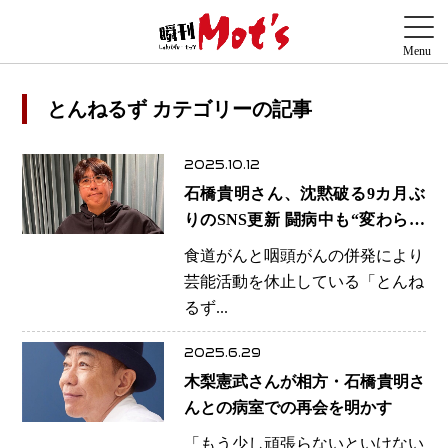
とんねるず カテゴリーの記事
2025.10.12
石橋貴明さん、沈黙破る9カ月ぶ
りのSNS更新 闘病中も“変わらぬ
笑い魂”「ゴカク魂！！！」にフ
食道がんと咽頭がんの併発により
ァン感涙
芸能活動を休止している「とんね
るず...
2025.6.29
木梨憲武さんが相方・石橋貴明さ
んとの病室での再会を明かす
「もう少し頑張らないといけない