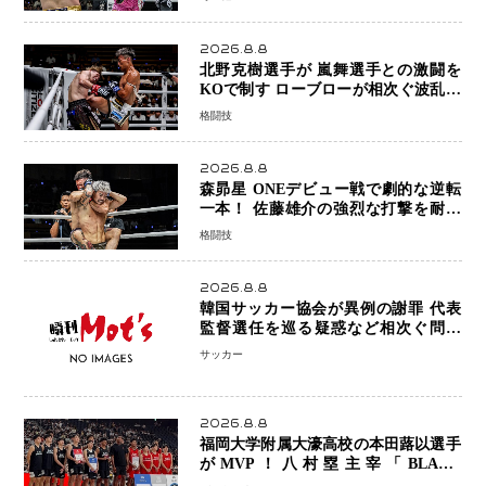
2026.8.8
北野克樹選手が 嵐舞選手との激闘を
KOで制す ローブローが相次ぐ波乱の
展開…涙の勝利「生まれてくる娘のた
格闘技
めに750万円を使いたい」
2026.8.8
森昴星 ONEデビュー戦で劇的な逆転
一本！ 佐藤雄介の強烈な打撃を耐え
抜き、リアネイキッドチョークで勝利
格闘技
2026.8.8
韓国サッカー協会が異例の謝罪 代表
監督選任を巡る疑惑など相次ぐ問題
「組織の刷新」誓う
サッカー
2026.8.8
福岡大学附属大濠高校の本田蕗以選手
がMVP！八村塁主宰「BLACK
SAMURAI SUMMIT 2026」で存在