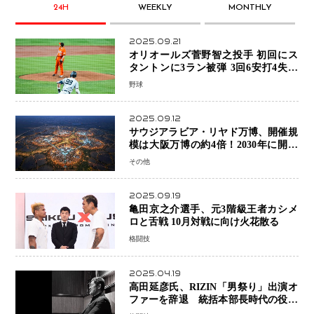
24H
WEEKLY
MONTHLY
2025.09.21
オリオールズ菅野智之投手 初回にス
タントンに3ラン被弾 3回6安打4失点
で降板
野球
2025.09.12
サウジアラビア・リヤド万博、開催規
模は大阪万博の約4倍！2030年に開幕
予定
その他
2025.09.19
亀田京之介選手、元3階級王者カシメ
ロと舌戦 10月対戦に向け火花散る
格闘技
2025.04.19
高田延彦氏、RIZIN「男祭り」出演オ
ファーを辞退 統括本部長時代の役目
「すでに終えています」と明言