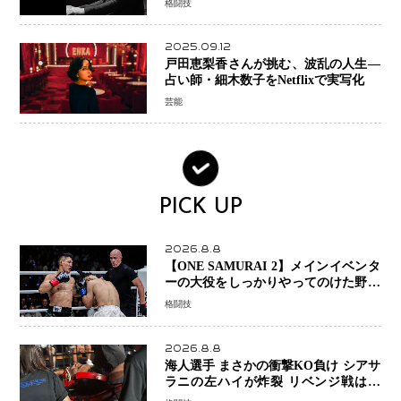
格闘技
2025.09.12
戸田恵梨香さんが挑む、波乱の人生―
占い師・細木数子をNetflixで実写化
芸能
PICK UP
2026.8.8
【ONE SAMURAI 2】メインイベンタ
ーの大役をしっかりやってのけた野杁
正明が衝撃のリベンジ！ リウ・メン
格闘技
ヤンを1R・2分59秒KO、左カウンタ
ーで完全決着
2026.8.8
海人選手 まさかの衝撃KO負け シアサ
ラニの左ハイが炸裂 リベンジ戦は一
瞬で決着