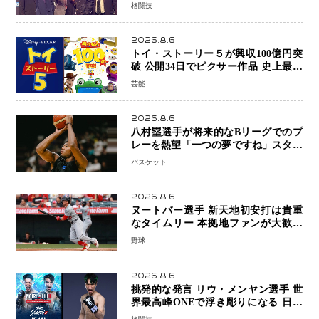
ウ・メンヤンとの因縁に決着へ 再起
格闘技
を懸けたONEフェザー級トーナメント
初戦
2026.8.6
トイ・ストーリー５が興収100億円突
破 公開34日でピクサー作品 史上最速
日本歴代シリーズ最高更新も目前
芸能
2026.8.6
八村塁選手が将来的なBリーグでのプ
レーを熱望「一つの夢ですね」スター
帰還がリーグ価値を押し上げる可能性
バスケット
2026.8.6
ヌートバー選手 新天地初安打は貴重
なタイムリー 本拠地ファンが大歓声
笑顔で歓喜
野球
2026.8.6
挑発的な発言 リウ・メンヤン選手 世
界最高峰ONEで浮き彫りになる 日本
キックボクシングが直面する“技術