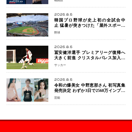
格闘技
戦”の現在地
2026.8.6
韓国プロ野球が史上初の全試合中
止 猛暑が突きつけた「屋外スポーツ
の限界」 日本発のドーム型施設時代
野球
へ
2026.8.6
冨安健洋選手 プレミアリーグ復帰へ
大きく前進 クリスタルパレス加入目
前 メディカルチェックも通過
サッカー
2026.8.6
令和の爆美女 中野恵那さん 初写真集
発売決定 わずか3日で2560万インプレ
ッションを記録した話題の美貌を凝縮
芸能