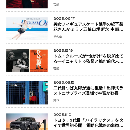
芸能
2025.09.17
美女フィギュアスケート選手の紀平梨
花さんがミラノ五輪出場断念 中部選
手権欠場を発表「安全最優先の判断」
その他
2025.12.19
トム・クルーズが“命がけ”を脱ぎ捨て
る―イニャリトゥ監督と挑む前代未聞
の大惨事コメディ「DIGGER ディガ
芸能
ー」始動
2026.03.15
二代目つば九郎が遂に復活！出陣式ラ
ストにサプライズ登場で神宮が歓喜
野球
2025.11.10
トヨタ、9代目「ハイラックス」をタ
イで世界初公開 電動化戦略の象徴と