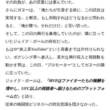
その自負が、あの言葉には滲んでいた。
さらにガヌーは、「俺たちが引退する前に、この試合は
実現する」と断言。もし対戦すればどうなるかと問われ
ると、「俺が勝つ。それだけだ」と言い切った。
そして、この日の興行を象徴していたのが、隣に立って
いたジェイク・ポールの存在だった。
もはや“炎上系YouTuber”という肩書きでは片付けられな
い。ボクシング界へ参入し、莫大な興行収入と視聴数を
動かす男は、この日、“プロモーター”としてガヌーの隣
に立っていた。
ジェイク・ポールは、
「MVPはファイターたちの報酬を
増やし、UFC以上の視聴者へ届けるためのプラットフォ
ームだ」
と語り、
従来の格闘技ビジネスへの対抗意識を隠さなかった。