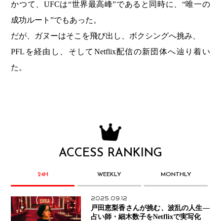
かつて、UFCは“世界最高峰”であると同時に、“唯一の
成功ルート”でもあった。
だが、ガヌーはそこを飛び出し、ボクシングへ挑み、
PFLを経由し、そしてNetflix配信の新団体へ辿り着い
た。
ACCESS RANKING
24H
WEEKLY
MONTHLY
2025.09.12
戸田恵梨香さんが挑む、波乱の人生―
占い師・細木数子をNetflixで実写化