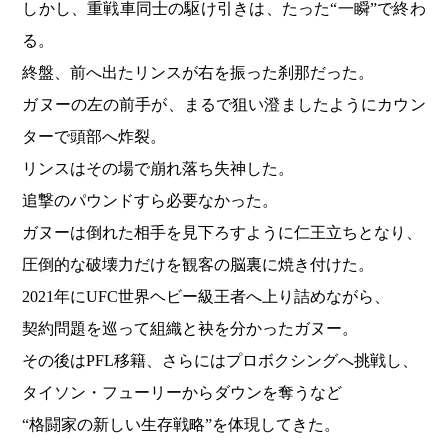
しかし、重戦車同士の駆け引きは、たった“一瞬”で終わ
る。
終盤、前へ出たリンスが右を振った刹那だった。
ガヌーの左の前手が、まるで狙い澄ましたようにカウン
ターで頭部へ炸裂。
リンスはその場で崩れ落ち失神した。
追撃のパウンドすら必要なかった。
ガヌーは倒れた相手を見下ろすように仁王立ちとなり、
圧倒的な破壊力だけを観客の脳裏に焼き付けた。
2021年にUFC世界ヘビー級王者へ上り詰めながら、
契約問題を巡って組織と袂を分かったガヌー。
その後はPFL移籍、さらにはプロボクシングへ挑戦し、
タイソン・フューリーからダウンを奪うなど
“格闘家の新しい生存戦略”を体現してきた。