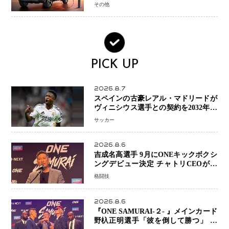
なるBEVモデルを初設定
その他
PICK UP
2026.8.7
スペインの古豪レアル・マドリードが
ヴィニシウス選手との契約を2032年ま
で延長 長期交渉が決着 年俸は約43億
サッカー
円と現地報道
2026.8.6
吉成名高選手 9月にONEキックボクシ
ングデビュー決定 チャトリCEOがサ
プライズ発表 2カ月連続参戦へ
格闘技
2026.8.6
『ONE SAMURAI-２- 』メインカード
野杁正明選手「彼を倒して勝つ」 リ