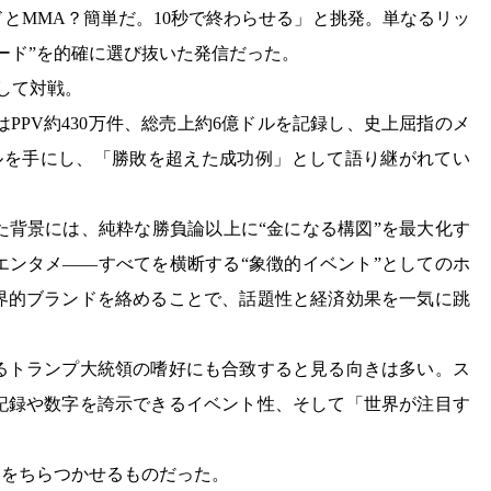
とMMA？簡単だ。10秒で終わらせる」と挑発。単なるリッ
ード”を的確に選び抜いた発信だった。
として対戦。
はPPV約430万件、総売上約6億ドルを記録し、史上屈指のメ
ルを手にし、「勝敗を超えた成功例」として語り継がれてい
た背景には、純粋な勝負論以上に“金になる構図”を最大化す
エンタメ――すべてを横断する“象徴的イベント”としてのホ
界的ブランドを絡めることで、話題性と経済効果を一気に跳
るトランプ大統領の嗜好にも合致すると見る向きは多い。ス
記録や数字を誇示できるイベント性、そして「世界が注目す
図をちらつかせるものだった。