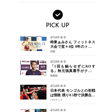
ンか混迷続く
PICK UP
2026.8.9
時東ぁみさん フィットネス
大会で堂々4位 8年のトレー
ニングが生んだ健康美「4位
芸能
になってホッとしていま
す」
2026.8.9
「1回も触らせずにKOす
る」秋元強真選手がクレベ
ル・コイケ戦に自信 青木
格闘技
真也と2カ月の寝技対策「引
き込まれても大丈夫」
2026.8.9
日本代表 モンゴルとの初戦
は惜敗 残り0.1秒で決勝点を
許すもハーパージュニア15
バスケット
得点 カーク18得点と存在感
2026.8.9