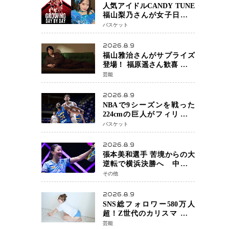
人気アイドルCANDY TUNE
福山梨乃さんが女子日本代
表戦に登場 8月14日「三井不
バスケット
動産カップ」でスペシャル
ゲスト 大のバスケ好きと
2026.8.9
して魅力を発信
福山雅治さんがサプライズ
登場！ 福原遥さん歓喜 主演
映画『あの星が降る丘で、
芸能
君とまた出会いたい。』舞
台あいさつ
2026.8.9
NBAで9シーズンを戦った
224cmの巨人がフィリピン
へ ボバン・マリヤノビッチ
バスケット
ジョーンズカップで新たな
挑戦
2026.8.9
張本美和選手 苦境からの大
逆転で横浜決勝へ 中国の
難敵・王芸迪選手を撃破
その他
「ここからまた行くぞ」
兄・智和選手との兄妹Vにも
2026.8.9
期待
SNS総フォロワー580万人
超！Z世代のカリスマ さく
らさん 待望の1st写真集が11
芸能