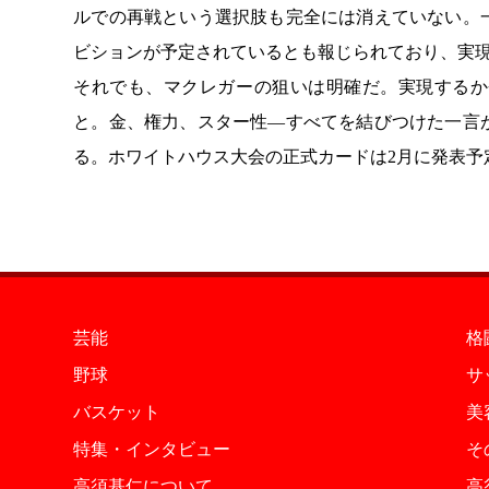
ルでの再戦という選択肢も完全には消えていない。
ビションが予定されているとも報じられており、実
それでも、マクレガーの狙いは明確だ。実現するか
と。金、権力、スター性―すべてを結びつけた一言
る。ホワイトハウス大会の正式カードは2月に発表予
芸能
格
野球
サ
バスケット
美
特集・インタビュー
そ
高須基仁について
高