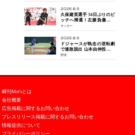
月5日発売決定 沖縄で“今し
か残せない姿”を撮影
2026.8.9
久保建英選手 54日ぶりのピ
ッチへ帰還！左膝負傷から
待望の実戦復帰
サッカー
2026.8.9
ドジャースが執念の逆転劇
で連敗脱出 山本由伸投手は
107球の力投 大谷翔平選手が
野球
延長10回に勝利を呼び込む
一打！
瞬刊Mot'sとは
会社概要
広告掲載に関するお問い合わせ
プレスリリース掲載に関するお問い合わせ
情報提供について
プライバシーポリシー