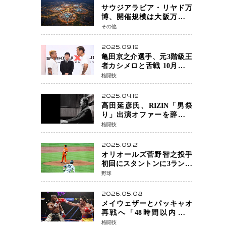
サウジアラビア・リヤド万
博、開催規模は大阪万博の
約4倍！2030年に開幕予定
その他
2025.09.19
亀田京之介選手、元3階級王
者カシメロと舌戦 10月対戦
に向け火花散る
格闘技
2025.04.19
高田延彦氏、RIZIN「男祭
り」出演オファーを辞退
統括本部長時代の役目「す
格闘技
でに終えています」と明言
2025.09.21
オリオールズ菅野智之投手
初回にスタントンに3ラン被
弾 3回6安打4失点で降板
野球
2026.05.08
メイウェザーとパッキャオ
再戦へ「48時間以内に決
着」公式戦かエキシビショ
格闘技