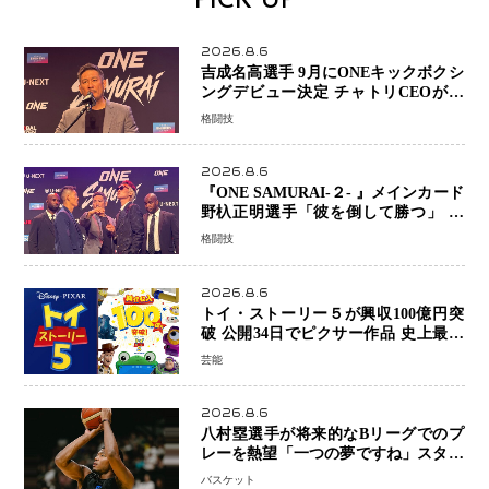
PICK UP
2026.8.6
吉成名高選手 9月にONEキックボクシ
ングデビュー決定 チャトリCEOがサ
プライズ発表 2カ月連続参戦へ
格闘技
2026.8.6
『ONE SAMURAI-２- 』メインカード
野杁正明選手「彼を倒して勝つ」 リ
ウ・メンヤンとの因縁に決着へ 再起
格闘技
を懸けたONEフェザー級トーナメント
初戦
2026.8.6
トイ・ストーリー５が興収100億円突
破 公開34日でピクサー作品 史上最速
日本歴代シリーズ最高更新も目前
芸能
2026.8.6
八村塁選手が将来的なBリーグでのプ
レーを熱望「一つの夢ですね」スター
帰還がリーグ価値を押し上げる可能性
バスケット