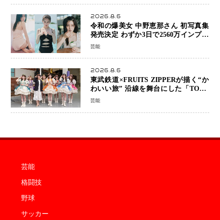
2026.8.6
令和の爆美女 中野恵那さん 初写真集
発売決定 わずか3日で2560万インプレ
ッションを記録した話題の美貌を凝縮
芸能
2026.8.6
東武鉄道×FRUITS ZIPPERが描く“か
わいい旅” 沿線を舞台にした「TOBU
KAWAII PROJECT」が開幕
芸能
芸能
格闘技
野球
サッカー