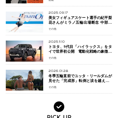
ー」始動
2025.09.17
美女フィギュアスケート選手の紀平梨
花さんがミラノ五輪出場断念 中部選
手権欠場を発表「安全最優先の判断」
その他
2025.11.10
トヨタ、9代目「ハイラックス」をタ
イで世界初公開 電動化戦略の象徴と
なるBEVモデルを初設定
その他
2026.01.28
冬季五輪直前でユッタ・リールダムが
見せた「完成形」転倒と涙を越えて─
ミラノで金を狙うオランダ女王の現在
その他
地