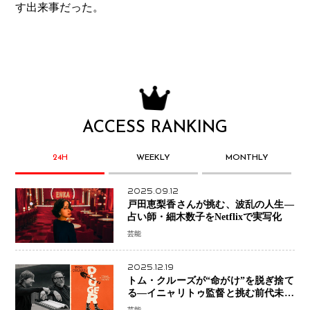
す出来事だった。
ACCESS RANKING
24H
WEEKLY
MONTHLY
2025.09.12
戸田恵梨香さんが挑む、波乱の人生―
占い師・細木数子をNetflixで実写化
芸能
2025.12.19
トム・クルーズが“命がけ”を脱ぎ捨て
る―イニャリトゥ監督と挑む前代未聞
の大惨事コメディ「DIGGER ディガ
芸能