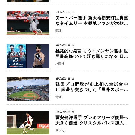
2026.8.6
ヌートバー選手 新天地初安打は貴重
なタイムリー 本拠地ファンが大歓声
笑顔で歓喜
野球
2026.8.6
挑発的な発言 リウ・メンヤン選手 世
界最高峰ONEで浮き彫りになる 日本
キックボクシングが直面する“技術
格闘技
戦”の現在地
2026.8.6
韓国プロ野球が史上初の全試合中
止 猛暑が突きつけた「屋外スポーツ
の限界」 日本発のドーム型施設時代
野球
へ
2026.8.6
冨安健洋選手 プレミアリーグ復帰へ
大きく前進 クリスタルパレス加入目
前 メディカルチェックも通過
サッカー