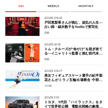
24H
WEEKLY
MONTHLY
2025.09.12
戸田恵梨香さんが挑む、波乱の人生―
占い師・細木数子をNetflixで実写化
芸能
2025.12.19
トム・クルーズが“命がけ”を脱ぎ捨て
る―イニャリトゥ監督と挑む前代未聞
の大惨事コメディ「DIGGER ディガ
芸能
ー」始動
2025.09.17
美女フィギュアスケート選手の紀平梨
花さんがミラノ五輪出場断念 中部選
手権欠場を発表「安全最優先の判断」
その他
2025.11.10
トヨタ、9代目「ハイラックス」をタ
イで世界初公開 電動化戦略の象徴と