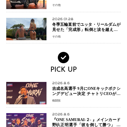
なるBEVモデルを初設定
その他
2026.01.28
冬季五輪直前でユッタ・リールダムが
見せた「完成形」転倒と涙を越えて─
ミラノで金を狙うオランダ女王の現在
その他
地
PICK UP
2026.8.6
吉成名高選手 9月にONEキックボクシ
ングデビュー決定 チャトリCEOがサ
プライズ発表 2カ月連続参戦へ
格闘技
2026.8.6
『ONE SAMURAI-２- 』メインカード
野杁正明選手「彼を倒して勝つ」 リ