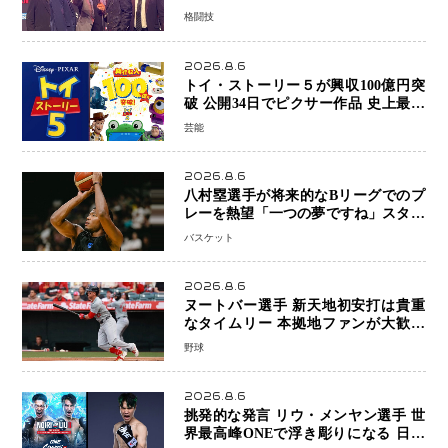
ウ・メンヤンとの因縁に決着へ 再起
格闘技
を懸けたONEフェザー級トーナメント
初戦
2026.8.6
トイ・ストーリー５が興収100億円突
破 公開34日でピクサー作品 史上最速
日本歴代シリーズ最高更新も目前
芸能
2026.8.6
八村塁選手が将来的なBリーグでのプ
レーを熱望「一つの夢ですね」スター
帰還がリーグ価値を押し上げる可能性
バスケット
2026.8.6
ヌートバー選手 新天地初安打は貴重
なタイムリー 本拠地ファンが大歓声
笑顔で歓喜
野球
2026.8.6
挑発的な発言 リウ・メンヤン選手 世
界最高峰ONEで浮き彫りになる 日本