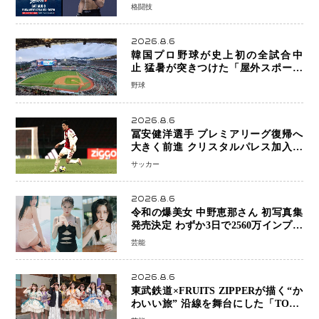
キックボクシングが直面する“技術
格闘技
戦”の現在地
2026.8.6
韓国プロ野球が史上初の全試合中
止 猛暑が突きつけた「屋外スポーツ
の限界」 日本発のドーム型施設時代
野球
へ
2026.8.6
冨安健洋選手 プレミアリーグ復帰へ
大きく前進 クリスタルパレス加入目
前 メディカルチェックも通過
サッカー
2026.8.6
令和の爆美女 中野恵那さん 初写真集
発売決定 わずか3日で2560万インプレ
ッションを記録した話題の美貌を凝縮
芸能
2026.8.6
東武鉄道×FRUITS ZIPPERが描く“か
わいい旅” 沿線を舞台にした「TOBU
KAWAII PROJECT」が開幕