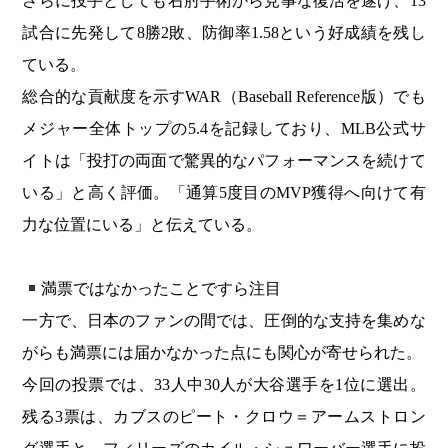
さらに投手としても右肘手術から見事な復活を遂げ、13
試合に先発して8勝2敗、防御率1.58という好成績を残し
ている。
総合的な貢献度を示すWAR（Baseball Reference版）でも
メジャー全体トップの5.4を記録しており、MLB公式サ
イトは「投打の両面で驚異的なパフォーマンスを続けて
いる」と高く評価。「通算5度目のMVP獲得へ向けて有
力な位置にいる」と伝えている。
満票ではなかったことですら注目
一方で、日本のファンの間では、圧倒的な支持を集めな
がらも満票には届かなかった点にも関心が寄せられた。
今回の投票では、33人中30人が大谷選手を1位に選出。
残る3票は、カブスのピート・クロウ＝アームストロン