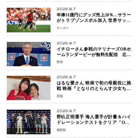
2026.8.7
年俸31億円にグッズ売上20％…サラー
がトラブゾンスポル加入 世界サッカ
ーは「五大リーグ一強」から新時代へ
サッカー
2026.8.7
イチローさん参戦のマリナーズOBホ
ームランダービーが無料生配信 北米
ならではの“魅せる興行”に世界が注目
野球
2026.8.7
はるな愛さん 映画で初の母親役に挑
戦 映画『となりのとらんす少女ちゃ
ん』11月7日公開 未来の自分との対話
芸能
を描く注目作
2026.8.7
野杁正明選手 海人選手が計量＆ハイ
ドレーションテストをクリア「ONE
SAMURAI 2」決戦へ万全の準備整う
格闘技