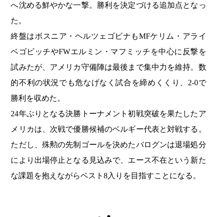
へ沈める鮮やかな一撃。勝利を決定づける追加点となっ
た。
終盤はボスニア・ヘルツェゴビナもMFケリム・アライ
ベゴビッチやFWエルミン・マフミッチを中心に反撃を
試みたが、アメリカ守備陣は最後まで集中力を維持。数
的不利の状況でも危なげなく試合を締めくくり、2-0で
勝利を収めた。
24年ぶりとなる決勝トーナメント初戦突破を果たしたア
メリカは、次戦で優勝候補のベルギー代表と対戦する。
ただし、殊勲の先制ゴールを決めたバログンは退場処分
により出場停止となる見込みで、エース不在という新た
な課題を抱えながらベスト8入りを目指すことになる。