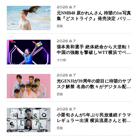
2026.8.7
元NMB48 原かれんさん 待望の1st写真
集『どストライク』発売決定 バリで
魅せる25歳の新境地
芸能
2026.8.7
張本美和選手 絶体絶命から大逆転！
中国の強敵を撃破しWTT横浜でベス
ト8進出
その他
2026.8.7
光GENJIが39周年の節目に待望のサブ
スク解禁 名曲の数々がデジタル配信
へ 40周年へ向け1年間で全作品を順次
芸能
公開
2026.8.7
小栗旬さんが5年ぶり民放連続ドラマ
レギュラー出演 横浜流星さんと初共
演『LOST10』で異色バディ結成
芸能