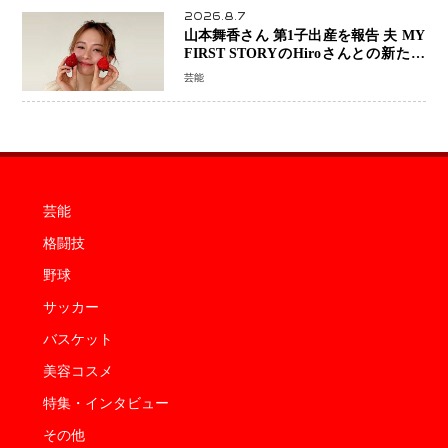
2026.8.7
山本舞香さん 第1子出産を報告 夫 MY
FIRST STORYのHiroさんとの新たな
家族生活「母子ともに健康」
芸能
芸能
格闘技
野球
サッカー
バスケット
美容コスメ
特集・インタビュー
その他