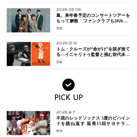
2025.05.06
嵐、来年春予定のコンサートツアーを
もって解散 ファンクラブも2026年5
月末で活動終了
芸能
2025.12.19
トム・クルーズが“命がけ”を脱ぎ捨て
る―イニャリトゥ監督と挑む前代未聞
の大惨事コメディ「DIGGER ディガ
芸能
ー」始動
PICK UP
2026.8.7
不屈のレッドソックス 5度のビハイン
ドを跳ね返す 延長13回サヨナラ勝
ち 吉田正尚選手も2安打1打点で貢献 4
野球
得点以上は驚異の28連勝