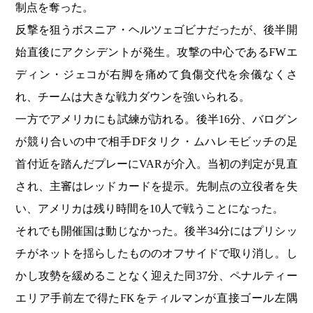
制点を奪った。
反撃を狙うボスニア・ヘルツェゴビナだったが、後半開
始直後にアクシデントが発生。攻撃の中心であるFWエ
ディン・ジェコが右脚を痛めて負傷交代を余儀なくさ
れ、チームは大きな戦力ダウンを強いられる。
一方でアメリカにも試練が訪れる。後半16分、バログン
が競り合いの中で相手DFタリク・ムハレモビッチの足
首付近を踏んだプレーにVARが介入。当初の判定が見直
され、主審はレッドカードを提示。先制点の立役者を失
い、アメリカは残り時間を10人で戦うことになった。
それでも開催国は動じなかった。後半34分にはプリシッ
チがネットを揺らしたもののオフサイドで取り消し。し
かし攻勢を緩めることなく迎えた同37分、ペナルティー
エリア手前左で得たFKをティルマンが直接ゴール左隅