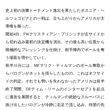
史上初の決勝トーナメント進出を果たしたボスニア・ヘ
ルツェゴビナとの一戦は、立ち上がりからアメリカが主
導権を握った。
開始4分、FWクリスティアン・プリシッチが左サイドか
ら切れ込み最初の決定機を演出。その後も高い位置から
積極的なプレッシングを仕掛け、相手陣内でボールを奪
う場面を増やしていく。
前半31分には、MFマリク・ティルマンのボール奪取か
らバログンがネットを揺らしたものの、これはオフサイ
ドの判定。それでも勢いを失わなかったアメリカは前半
終了間際、DFティム・リームのインターセプトを起点
に速攻を展開すると、ティルマンの絶妙なスルーパスに
抜け出したバログンが冷静に右足で流し込み、待望の先