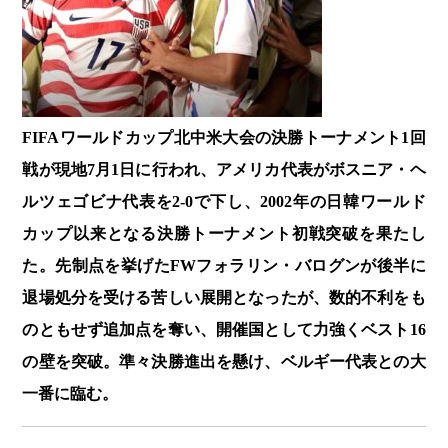
FIFAワールドカップ北中米大会の決勝トーナメント1回
戦が現地7月1日に行われ、アメリカ代表がボスニア・ヘ
ルツェゴビナ代表を2-0で下し、2002年の日韓ワールド
カップ以来となる決勝トーナメント初戦突破を果たし
た。先制点を挙げたFWフォラリン・バログンが後半に
退場処分を受ける苦しい展開となったが、数的不利をも
のともせず追加点を奪い、開催国として力強くベスト16
の壁を突破。準々決勝進出を懸け、ベルギー代表との大
一番に臨む。