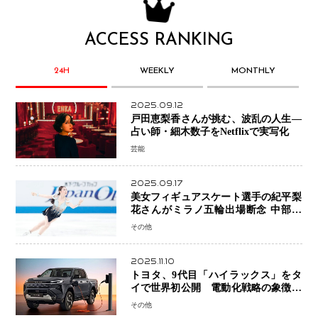
ACCESS RANKING
24H
WEEKLY
MONTHLY
2025.09.12
戸田恵梨香さんが挑む、波乱の人生―
占い師・細木数子をNetflixで実写化
芸能
2025.09.17
美女フィギュアスケート選手の紀平梨
花さんがミラノ五輪出場断念 中部選
手権欠場を発表「安全最優先の判断」
その他
2025.11.10
トヨタ、9代目「ハイラックス」をタ
イで世界初公開 電動化戦略の象徴と
なるBEVモデルを初設定
その他