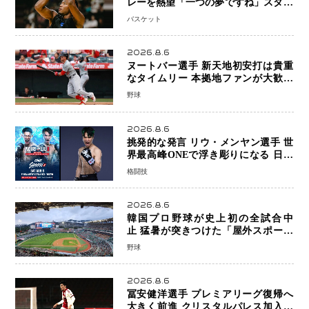
レーを熱望「一つの夢ですね」スター
帰還がリーグ価値を押し上げる可能性
バスケット
2026.8.6
ヌートバー選手 新天地初安打は貴重
なタイムリー 本拠地ファンが大歓声
笑顔で歓喜
野球
2026.8.6
挑発的な発言 リウ・メンヤン選手 世
界最高峰ONEで浮き彫りになる 日本
キックボクシングが直面する“技術
格闘技
戦”の現在地
2026.8.6
韓国プロ野球が史上初の全試合中
止 猛暑が突きつけた「屋外スポーツ
の限界」 日本発のドーム型施設時代
野球
へ
2026.8.6
冨安健洋選手 プレミアリーグ復帰へ
大きく前進 クリスタルパレス加入目