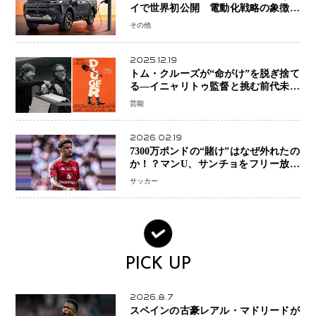
イで世界初公開 電動化戦略の象徴と
なるBEVモデルを初設定
その他
2025.12.19
トム・クルーズが“命がけ”を脱ぎ捨て
る―イニャリトゥ監督と挑む前代未聞
の大惨事コメディ「DIGGER ディガ
芸能
ー」始動
2026.02.19
7300万ポンドの“賭け”はなぜ外れたの
か！？マンU、サンチョをフリー放出
へ・・・補強戦略の転換点に
サッカー
PICK UP
2026.8.7
スペインの古豪レアル・マドリードが