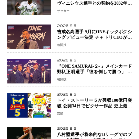
ヴィニシウス選手との契約を2032年ま
で延長 長期交渉が決着 年俸は約43億
サッカー
円と現地報道
2026.8.6
吉成名高選手 9月にONEキックボクシ
ングデビュー決定 チャトリCEOがサ
プライズ発表 2カ月連続参戦へ
格闘技
2026.8.6
『ONE SAMURAI-２- 』メインカード
野杁正明選手「彼を倒して勝つ」 リ
ウ・メンヤンとの因縁に決着へ 再起
格闘技
を懸けたONEフェザー級トーナメント
初戦
2026.8.6
トイ・ストーリー５が興収100億円突
破 公開34日でピクサー作品 史上最速
日本歴代シリーズ最高更新も目前
芸能
2026.8.6
八村塁選手が将来的なBリーグでのプ