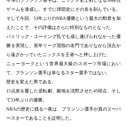
今季のブランソン選手は、ニックス史上初となる50得点
ゲームを達成し、すでに球団史にその名を刻んでいる。
そして今回、53年ぶりのNBA優勝という最大の勲章を加
えたことで、その評価はさらに特別なものとなった。
パトリック・ユーイング氏でも成し遂げられなかった優
勝を実現し、長年リーグ屈指の名門でありながら頂点か
ら遠ざかっていたニックスを王者へと押し上げた。
ニューヨークという世界最大級のスポーツ市場におい
て、ブランソン選手は単なるスター選手ではない。
歴史を変えた男である。
15点差を覆した逆転劇、敵地を沈黙させた45得点、そし
て53年ぶりの優勝。
NBAの歴史に残る一夜は、ブランソン選手が真のスーパ
ースターであることを証明した。