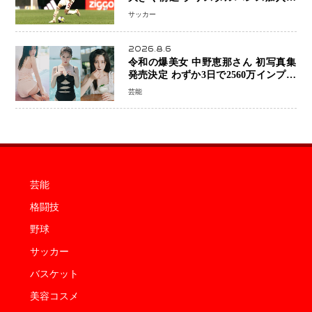
前 メディカルチェックも通過
サッカー
2026.8.6
令和の爆美女 中野恵那さん 初写真集
発売決定 わずか3日で2560万インプレ
ッションを記録した話題の美貌を凝縮
芸能
芸能
格闘技
野球
サッカー
バスケット
美容コスメ