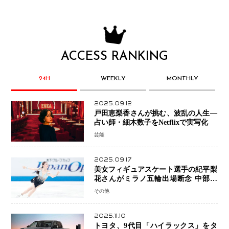
ACCESS RANKING
24H
WEEKLY
MONTHLY
2025.09.12
戸田恵梨香さんが挑む、波乱の人生―
占い師・細木数子をNetflixで実写化
芸能
2025.09.17
美女フィギュアスケート選手の紀平梨
花さんがミラノ五輪出場断念 中部選
手権欠場を発表「安全最優先の判断」
その他
2025.11.10
トヨタ、9代目「ハイラックス」をタ