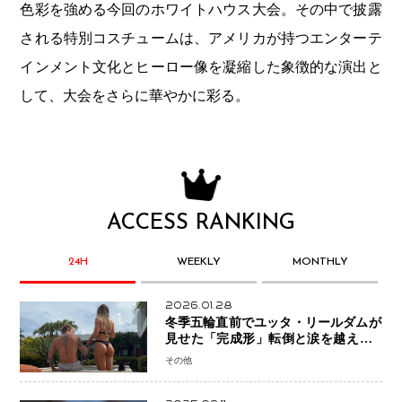
色彩を強める今回のホワイトハウス大会。その中で披露
される特別コスチュームは、アメリカが持つエンターテ
インメント文化とヒーロー像を凝縮した象徴的な演出と
して、大会をさらに華やかに彩る。
ACCESS RANKING
24H
WEEKLY
MONTHLY
2026.01.28
冬季五輪直前でユッタ・リールダムが
見せた「完成形」転倒と涙を越えて─
ミラノで金を狙うオランダ女王の現在
その他
地