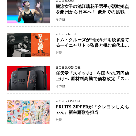
2025.09.11
競泳女子の池江璃花子選手が活動拠点
を豪州から日本へ！ 豪州での挑戦を
糧に、28年ロサンゼルス五輪へ再始動
その他
2025.12.19
トム・クルーズが“命がけ”を脱ぎ捨て
る―イニャリトゥ監督と挑む前代未聞
の大惨事コメディ「DIGGER ディガ
芸能
ー」始動
2026.05.08
任天堂「スイッチ2」を国内で1万円値
上げへ 原材料高騰で価格改定「スイ
ッチオンライン」も引き上げ
その他
2025.09.03
FRUITS ZIPPERが『クレヨンしんち
ゃん』新主題歌を担当
芸能