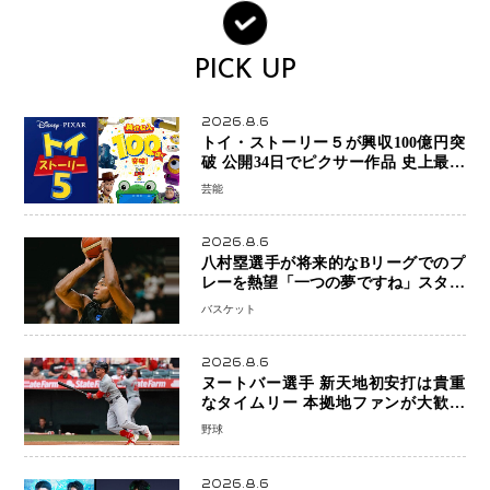
PICK UP
2026.8.6
トイ・ストーリー５が興収100億円突
破 公開34日でピクサー作品 史上最速
日本歴代シリーズ最高更新も目前
芸能
2026.8.6
八村塁選手が将来的なBリーグでのプ
レーを熱望「一つの夢ですね」スター
帰還がリーグ価値を押し上げる可能性
バスケット
2026.8.6
ヌートバー選手 新天地初安打は貴重
なタイムリー 本拠地ファンが大歓声
笑顔で歓喜
野球
2026.8.6