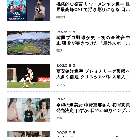
挑発的な発言 リウ・メンヤン選手 世
界最高峰ONEで浮き彫りになる 日本
キックボクシングが直面する“技術
格闘技
戦”の現在地
2026.8.6
韓国プロ野球が史上初の全試合中
止 猛暑が突きつけた「屋外スポーツ
の限界」 日本発のドーム型施設時代
野球
へ
2026.8.6
冨安健洋選手 プレミアリーグ復帰へ
大きく前進 クリスタルパレス加入目
前 メディカルチェックも通過
サッカー
2026.8.6
令和の爆美女 中野恵那さん 初写真集
発売決定 わずか3日で2560万インプレ
ッションを記録した話題の美貌を凝縮
芸能
2026.8.6