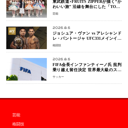
東武鉄道×FRUITS ZIPPERが描く“か
わいい旅” 沿線を舞台にした「TOBU
KAWAII PROJECT」が開幕
芸能
2026.8.6
ジョシュア・ヴァン vs アレシャンド
レ・パントージャ UFC331メインイベ
ントで再戦決定 「完全決着」に世界
格闘技
中のファンが熱狂 マネル・ケイプの
王座挑戦は再び遠のく
2026.8.6
FIFA会長インファンティーノ氏 批判
乗り越え留任決定 世界最大級のスポ
ーツ組織を支える「権威」は揺るがず
サッカー
・・・謝罪と改革姿勢
芸能
格闘技