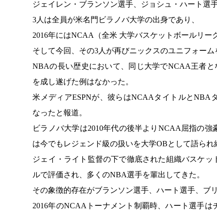
ジェイレン・ブランソン選手、ジョシュ・ハート選
3人は全員が米名門ビラノバ大学の出身であり、
2016年にはNCAA（全米 大学バスケットボール
そして今回、その3人が再びニックスのユニフォーム
NBAの長い歴史において、同じ大学でNCAA王者
を成し遂げた例はなかった。
米メディアESPNが、彼らはNCAAタイトルとN
なったと報道。
ビラノバ大学は2010年代の後半よりNCAA屈指
は今でもレジェンド級の扱いを大学OBとして語られ
ジェイ・ライト監督の下で徹底された組織バスケッ
ルで評価され、多くのNBA選手を輩出してきた。
その象徴的存在がブランソン選手、ハート選手、ブ
2016年のNCAAトーナメント制覇時、ハート選