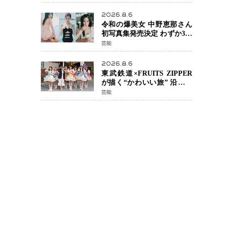
カルチェックも通過
2026.8.6
令和の爆美女 中野恵那さん
初写真集発売決定 わずか3日
で2560万インプレッション
芸能
を記録した話題の美貌を凝
縮
2026.8.6
東武鉄道×FRUITS ZIPPER
が描く“かわいい旅” 沿線を
舞台にした「TOBU KAWAII
芸能
PROJECT」が開幕