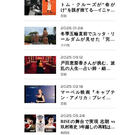
トム・クルーズが“命が
け”を脱ぎ捨てる―イニャリ
トゥ監督と挑む前代未聞の
芸能
大惨事コメディ「DIGGER
ディガー」始動
2026.01.28
冬季五輪直前でユッタ・リ
ールダムが見せた「完成
形」転倒と涙を越えて─ミラ
その他
ノで金を狙うオランダ女王
の現在地
2025.09.12
戸田恵梨香さんが挑む、波
乱の人生―占い師・細木数
子をNetflixで実写化
芸能
2025.02.18
マーベル映画『キャプテ
ン・アメリカ：ブレイブ・
ニュー・ワールド』 新ブラ
芸能
ック・ウィドウ役のシラ・
ハースとは！？
2025.05.28
RISEの舞台で実現 志朗 vs
玖村将史 3年越しの再戦は世
界王座戦に！
格闘技