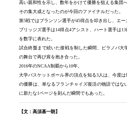
高い親和性を示し、数年をかけて優勝を狙える集団
その集大成となったのが今回のファイナルだった。
第5戦ではブランソン選手が45得点を叩き出し、エ
ブリッジズ選手は14得点4アシスト、ハート選手は1
を数字に表れた。
試合終盤まで続いた接戦を制した瞬間、ビラノバ大
の舞台で再び肩を抱き合った。
2016年のNCAA制覇から10年。
大学バスケットボール界の頂点を知る3人は、今度は
の優勝は、単なるフランチャイズ復活の物語ではな
に新たな1ページを刻んだ瞬間でもあった。
【文：高須基一朗】