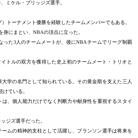
手、ミケル・ブリッジズ選手。
リーグ）トーナメント優勝を経験したチームメンバーでもある。
を身にまとい、NBAの頂点に立った。
となった3人のチームメートが、後にNBAチームでリーグ制覇
BAタイトルの双方を獲得した史上初のチームメート・トリオと
の強豪大学の名門として知られている。その黄金期を支えた三人
続けている。
トは、個人能力だけでなく判断力や献身性を重視するスタイ
リッジズ選手だった。
手はチームの精神的支柱として活躍し、ブランソン選手は将来を