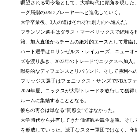
嘱望される司令塔として、大学時代に頭角を現した
ーグ屈指の3&Dプレーヤーへと進化していく。
大学卒業後、3人の道はそれぞれ別方向へ進んだ。
ブランソン選手はダラス・マーベリックスで経験を積
籍。加入直後からチームの絶対的エースとして君臨
ハート選手はロサンゼルス・レイカーズ、ニューオ
ズを渡り歩き、2023年のトレードでニックスへ加入
献身的なディフェンスとリバウンド、そして勝利へ
ブリッジズ選手はフェニックス・サンズでNBAフ
2024年夏、ニックスが大型トレードを敢行して獲
ルームに集結することとなる。
彼らの再会は単なる“同窓会”ではなかった。
大学時代から共有してきた価値観や競争意識、そし
を形成していった。派手なスター軍団ではなく、守