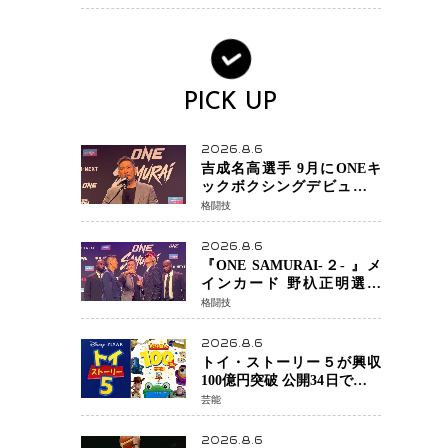
PICK UP
2026.8.6
吉成名高選手 9月にONEキ
ックボクシングデビュー決
定 チャトリCEOがサプライ
格闘技
ズ発表 2カ月連続参戦へ
2026.8.6
『ONE SAMURAI-２- 』メ
インカード 野杁正明選手
「彼を倒して勝つ」 リウ・
格闘技
メンヤンとの因縁に決着へ
再起を懸けたONEフェザー
2026.8.6
級トーナメント初戦
トイ・ストーリー５が興収
100億円突破 公開34日でピク
サー作品 史上最速 日本歴代
芸能
シリーズ最高更新も目前
2026.8.6