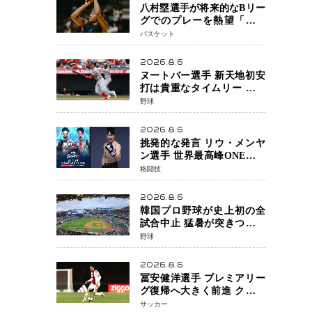
八村塁選手が将来的なBリー
グでのプレーを熱望「一つ
の夢ですね」スター帰還が
バスケット
リーグ価値を押し上げる可
能性
2026.8.6
ヌートバー選手 新天地初安
打は貴重なタイムリー 本拠
地ファンが大歓声 笑顔で歓
野球
喜
2026.8.6
挑発的な発言 リウ・メンヤ
ン選手 世界最高峰ONEで浮
き彫りになる 日本キックボ
格闘技
クシングが直面する“技術
戦”の現在地
2026.8.6
韓国プロ野球が史上初の全
試合中止 猛暑が突きつけた
「屋外スポーツの限界」 日
野球
本発のドーム型施設時代へ
2026.8.6
冨安健洋選手 プレミアリー
グ復帰へ大きく前進 クリス
タルパレス加入目前 メディ
サッカー