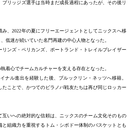
。ブリッジズ選手は当時まだ成長過程にあったが、その後リ
み、2022年の夏にフリーエージェントとしてニックスへ移
し、低迷が続いていた名門再建の中心人物となった。
ーリンズ・ペリカンズ、ポートランド・トレイルブレイザー
。
の執着心でチームカルチャーを支える存在となった。
ァイナル進出を経験した後、ブルックリン・ネッツへ移籍。
得したことで、かつてのビラノバ戦友たちは再び同じロッカー
て互いへの絶対的な信頼は、ニックスのチーム文化そのもの
備と組織力を重視するトム・シボドー体制のバスケットとも