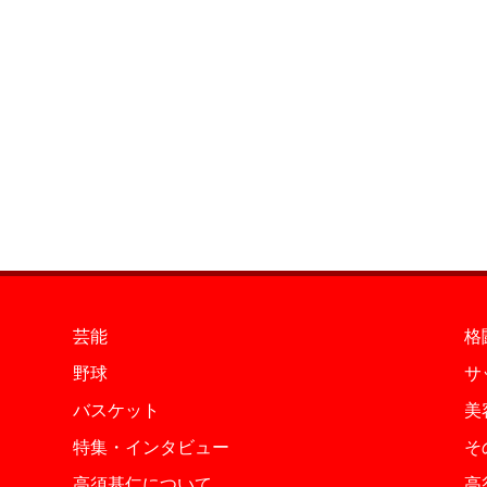
芸能
格
野球
サ
バスケット
美
特集・インタビュー
そ
高須基仁について
高