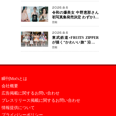
カルチェックも通過
2026.8.6
令和の爆美女 中野恵那さん
初写真集発売決定 わずか3日
で2560万インプレッション
芸能
を記録した話題の美貌を凝
縮
2026.8.6
東武鉄道×FRUITS ZIPPER
が描く“かわいい旅” 沿線を
舞台にした「TOBU KAWAII
芸能
PROJECT」が開幕
瞬刊Mot'sとは
会社概要
広告掲載に関するお問い合わせ
プレスリリース掲載に関するお問い合わせ
情報提供について
プライバシーポリシー