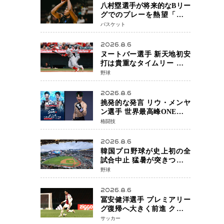
八村塁選手が将来的なBリー
グでのプレーを熱望「一つ
の夢ですね」スター帰還が
バスケット
リーグ価値を押し上げる可
能性
2026.8.6
ヌートバー選手 新天地初安
打は貴重なタイムリー 本拠
地ファンが大歓声 笑顔で歓
野球
喜
2026.8.6
挑発的な発言 リウ・メンヤ
ン選手 世界最高峰ONEで浮
き彫りになる 日本キックボ
格闘技
クシングが直面する“技術
戦”の現在地
2026.8.6
韓国プロ野球が史上初の全
試合中止 猛暑が突きつけた
「屋外スポーツの限界」 日
野球
本発のドーム型施設時代へ
2026.8.6
冨安健洋選手 プレミアリー
グ復帰へ大きく前進 クリス
タルパレス加入目前 メディ
サッカー