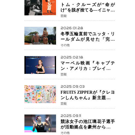
トム・クルーズが“命が
け”を脱ぎ捨てる―イニャリ
トゥ監督と挑む前代未聞の
芸能
大惨事コメディ「DIGGER
ディガー」始動
2026.01.28
冬季五輪直前でユッタ・リ
ールダムが見せた「完成
形」転倒と涙を越えて─ミラ
その他
ノで金を狙うオランダ女王
の現在地
2025.02.18
マーベル映画『キャプテ
ン・アメリカ：ブレイブ・
ニュー・ワールド』 新ブラ
芸能
ック・ウィドウ役のシラ・
ハースとは！？
2025.09.03
FRUITS ZIPPERが『クレヨ
ンしんちゃん』新主題歌を
担当
芸能
2025.09.11
競泳女子の池江璃花子選手
が活動拠点を豪州から日本
へ！ 豪州での挑戦を糧に、
その他