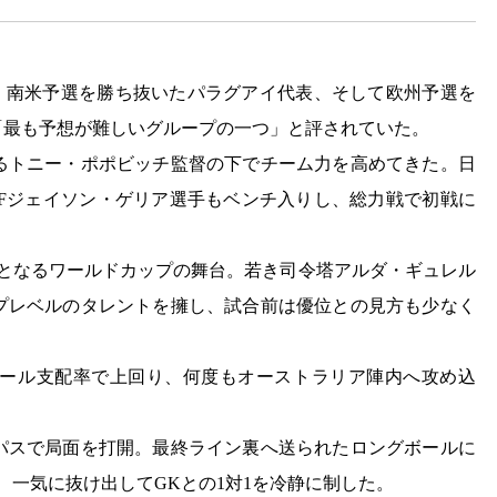
、南米予選を勝ち抜いたパラグアイ代表、そして欧州予選を
「最も予想が難しいグループの一つ」と評されていた。
るトニー・ポポビッチ監督の下でチーム力を高めてきた。日
DFジェイソン・ゲリア選手もベンチ入りし、総力戦で初戦に
以来となるワールドカップの舞台。若き司令塔アルダ・ギュレル
プレベルのタレントを擁し、試合前は優位との見方も少なく
ール支配率で上回り、何度もオーストラリア陣内へ攻め込
のパスで局面を打開。最終ライン裏へ送られたロングボールに
、一気に抜け出してGKとの1対1を冷静に制した。