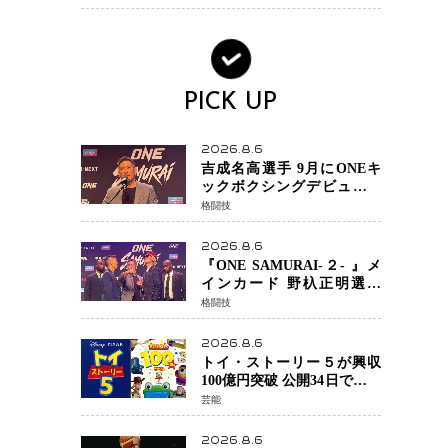
28年ロサンゼルス五輪へ再
始動
PICK UP
2026.8.6
吉成名高選手 9月にONEキ
ックボクシングデビュー決
定 チャトリCEOがサプライ
格闘技
ズ発表 2カ月連続参戦へ
2026.8.6
『ONE SAMURAI-２- 』メ
インカード 野杁正明選手
「彼を倒して勝つ」 リウ・
格闘技
メンヤンとの因縁に決着へ
再起を懸けたONEフェザー
2026.8.6
級トーナメント初戦
トイ・ストーリー５が興収
100億円突破 公開34日でピク
サー作品 史上最速 日本歴代
芸能
シリーズ最高更新も目前
2026.8.6