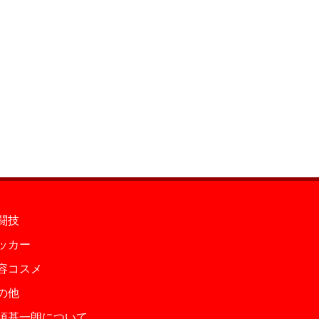
闘技
ッカー
容コスメ
の他
須基一朗について