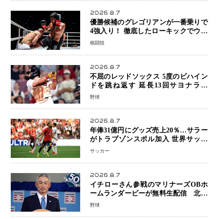
2026.8.7
優勝候補のグレゴリアンが一番乗りで
4強入り！ 徹底したローキックでウス
ビャンを攻略、判定勝利
格闘技
2026.8.7
不屈のレッドソックス 5度のビハイン
ドを跳ね返す 延長13回サヨナラ勝
ち 吉田正尚選手も2安打1打点で貢献 4
野球
得点以上は驚異の28連勝
2026.8.7
年俸31億円にグッズ売上20％…サラー
がトラブゾンスポル加入 世界サッカ
ーは「五大リーグ一強」から新時代へ
サッカー
2026.8.7
イチローさん参戦のマリナーズOBホ
ームランダービーが無料生配信 北米
ならではの“魅せる興行”に世界が注目
野球