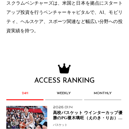
スクラムベンチャーズは、米国と日本を拠点にスタート
アップ投資を行うベンチャーキャピタルで、AI、モビリ
ティ、ヘルスケア、スポーツ関連など幅広い分野への投
資実績を持つ。
ACCESS RANKING
24H
WEEKLY
MONTHLY
2026.01.14
高校バスケット ウインターカップ優
勝のPG榎木璃旺（えのき・りお）が
プロの現場へ―。
バスケット