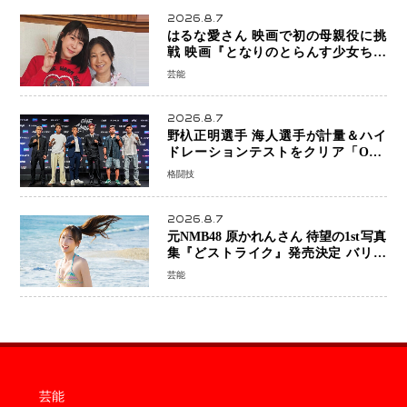
2026.8.7
はるな愛さん 映画で初の母親役に挑
戦 映画『となりのとらんす少女ちゃ
ん』11月7日公開 未来の自分との対話
芸能
を描く注目作
2026.8.7
野杁正明選手 海人選手が計量＆ハイ
ドレーションテストをクリア「ONE
SAMURAI 2」決戦へ万全の準備整う
格闘技
2026.8.7
元NMB48 原かれんさん 待望の1st写真
集『どストライク』発売決定 バリで
魅せる25歳の新境地
芸能
芸能