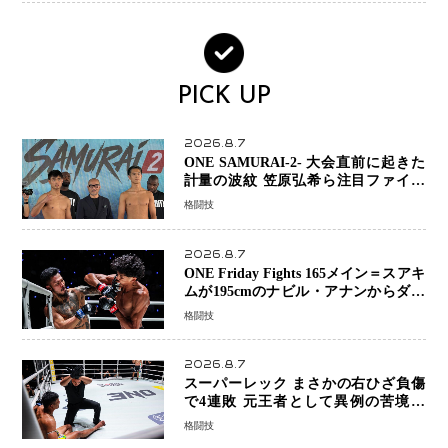
PICK UP
2026.8.7
ONE SAMURAI-2- 大会直前に起きた
計量の波紋 笠原弘希ら注目ファイタ
ーは契約体重で決戦へ、山本歩夢と平
格闘技
山諒選手戦は中止に
2026.8.7
ONE Friday Fights 165メイン＝スアキ
ムが195cmのナビル・アナンからダウ
ン奪取！猛反撃を耐え抜き判定勝利、
格闘技
8連勝を達成
2026.8.7
スーパーレック まさかの右ひざ負傷
で4連敗 元王者として異例の苦境…
「アクシデント」でも消えない危険信
格闘技
号