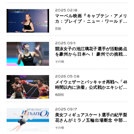
2025.02.18
マーベル映画『キャプテン・アメリ
カ：ブレイブ・ニュー・ワールド』
新ブラック・ウィドウ役のシラ・ハー
芸能
スとは！？
2025.09.11
競泳女子の池江璃花子選手が活動拠点
を豪州から日本へ！ 豪州での挑戦を
糧に、28年ロサンゼルス五輪へ再始動
その他
2026.05.08
メイウェザーとパッキャオ再戦へ「48
時間以内に決着」公式戦かエキシビシ
ョンか混迷続く
格闘技
2025.09.17
美女フィギュアスケート選手の紀平梨
花さんがミラノ五輪出場断念 中部選
手権欠場を発表「安全最優先の判断」
その他